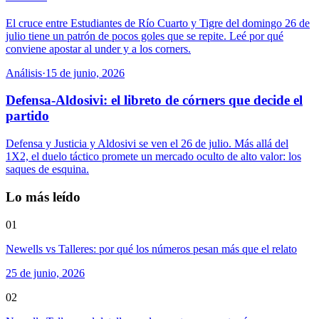
El cruce entre Estudiantes de Río Cuarto y Tigre del domingo 26 de
julio tiene un patrón de pocos goles que se repite. Leé por qué
conviene apostar al under y a los corners.
Análisis
·
15 de junio, 2026
Defensa-Aldosivi: el libreto de córners que decide el
partido
Defensa y Justicia y Aldosivi se ven el 26 de julio. Más allá del
1X2, el duelo táctico promete un mercado oculto de alto valor: los
saques de esquina.
Lo más leído
01
Newells vs Talleres: por qué los números pesan más que el relato
25 de junio, 2026
02