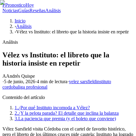
P
PronosticoHoy
Noticias
Guías
Reseñas
Análisis
Inicio
›
Análisis
›
Vélez vs Instituto: el libreto que la historia insiste en repetir
Análisis
Vélez vs Instituto: el libreto que la
historia insiste en repetir
A
Andrés Quispe
·
5 de junio, 2026
·
4 min
de lectura
·
velez sarsfield
instituto
cordoba
liga profesional
Contenido del artículo
1.
¿Por qué Instituto incomoda a Vélez?
2.
¿Y la pelota parada? El detalle que inclina la balanza
3.
La paciencia que premia (y el boleto que conviene)
Vélez Sarsfield visita Córdoba con el cartel de favorito histórico,
pero el libreto de los últimos cruces pide cautela: Instituto ha logrado