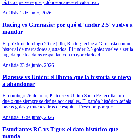
táctico que se repite y dónde aparece el valor real.
Análisis
·
1 de junio, 2026
Racing vs Gimnasia: por qué el 'under 2.5' vuelve a
mandar
El próximo domingo 26 de julio, Racing recibe a Gimnasia con un
historial de marcadores ajustados. El under 2.5 goles vuelve a ser la
jugada que los datos respaldan con mayor claridad.
Análisis
·
23 de junio, 2026
Platense vs Unión: el libreto que la historia se niega
a abandonar
El domingo 26 de julio, Platense y Unión Santa Fe reeditan un
duelo que siempre se define por detalles. El patrón histórico señala
pocos goles y muchos tiros de esquina. Descubrí por qué.
Análisis
·
16 de junio, 2026
Estudiantes RC vs Tigre: el dato histórico que
manda