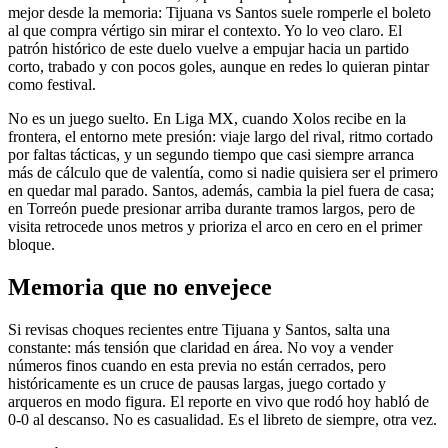
mejor desde la memoria: Tijuana vs Santos suele romperle el boleto
al que compra vértigo sin mirar el contexto. Yo lo veo claro. El
patrón histórico de este duelo vuelve a empujar hacia un partido
corto, trabado y con pocos goles, aunque en redes lo quieran pintar
como festival.
No es un juego suelto. En Liga MX, cuando Xolos recibe en la
frontera, el entorno mete presión: viaje largo del rival, ritmo cortado
por faltas tácticas, y un segundo tiempo que casi siempre arranca
más de cálculo que de valentía, como si nadie quisiera ser el primero
en quedar mal parado. Santos, además, cambia la piel fuera de casa;
en Torreón puede presionar arriba durante tramos largos, pero de
visita retrocede unos metros y prioriza el arco en cero en el primer
bloque.
Memoria que no envejece
Si revisas choques recientes entre Tijuana y Santos, salta una
constante: más tensión que claridad en área. No voy a vender
números finos cuando en esta previa no están cerrados, pero
históricamente es un cruce de pausas largas, juego cortado y
arqueros en modo figura. El reporte en vivo que rodó hoy habló de
0-0 al descanso. No es casualidad. Es el libreto de siempre, otra vez.