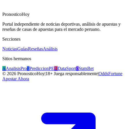
PronosticoHoy
Portal independiente de noticias deportivas, análisis de apuestas y
reseñas de casas de apuestas para el mercado peruano.
Secciones
Noticias
Guías
Reseñas
Análisis
Sitios hermanos
A
AnalisisPro
P
PrediccionPE
D
DataSport
S
StatsBet
©
2026
PronosticoHoy
|
18+ Juega responsablemente
|
OddsFortune
Apostar Ahora