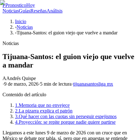
P
PronosticoHoy
Noticias
Guías
Reseñas
Análisis
Inicio
›
Noticias
›
Tijuana-Santos: el guion viejo que vuelve a mandar
Noticias
Tijuana-Santos: el guion viejo que vuelve
a mandar
A
Andrés Quispe
·
9 de marzo, 2026
·
5 min
de lectura
·
tijuana
santos
liga mx
Contenido del artículo
1.
Memoria que no envejece
2.
La pizarra explica el patrón
3.
Qué hacer con las cuotas sin perseguir espejismos
4.
Proyección: se repite porque nadie quiere partirse
Llegamos a este lunes 9 de marzo de 2026 con un cruce que en
México se debate por tabla, sí, pero que en apuestas se entiende