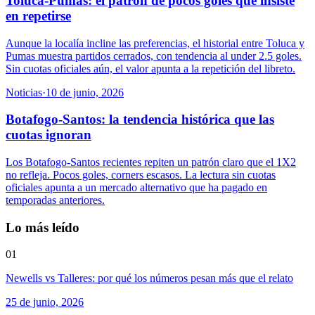
Toluca-Pumas: el patrón de pocos goles que insiste
en repetirse
Aunque la localía incline las preferencias, el historial entre Toluca y
Pumas muestra partidos cerrados, con tendencia al under 2.5 goles.
Sin cuotas oficiales aún, el valor apunta a la repetición del libreto.
Noticias
·
10 de junio, 2026
Botafogo-Santos: la tendencia histórica que las
cuotas ignoran
Los Botafogo-Santos recientes repiten un patrón claro que el 1X2
no refleja. Pocos goles, corners escasos. La lectura sin cuotas
oficiales apunta a un mercado alternativo que ha pagado en
temporadas anteriores.
Lo más leído
01
Newells vs Talleres: por qué los números pesan más que el relato
25 de junio, 2026