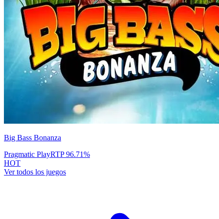
Big Bass Bonanza
Pragmatic Play
RTP
96.71
%
HOT
Ver todos los juegos