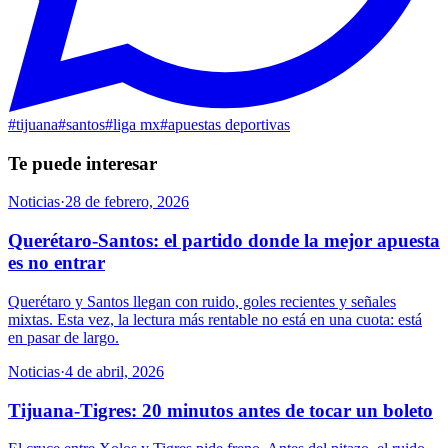
#
tijuana
#
santos
#
liga mx
#
apuestas deportivas
Te puede interesar
Noticias
·
28 de febrero, 2026
Querétaro-Santos: el partido donde la mejor apuesta
es no entrar
Querétaro y Santos llegan con ruido, goles recientes y señales
mixtas. Esta vez, la lectura más rentable no está en una cuota: está
en pasar de largo.
Noticias
·
4 de abril, 2026
Tijuana-Tigres: 20 minutos antes de tocar un boleto