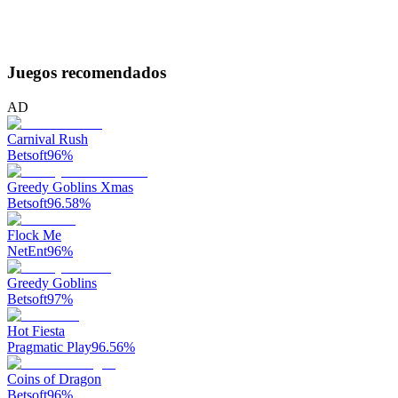
Juegos recomendados
AD
Carnival Rush
Betsoft
96
%
Greedy Goblins Xmas
Betsoft
96.58
%
Flock Me
NetEnt
96
%
Greedy Goblins
Betsoft
97
%
Hot Fiesta
Pragmatic Play
96.56
%
Coins of Dragon
Betsoft
96
%