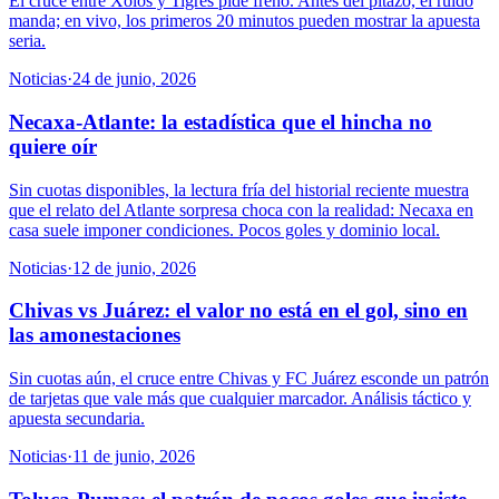
El cruce entre Xolos y Tigres pide freno. Antes del pitazo, el ruido
manda; en vivo, los primeros 20 minutos pueden mostrar la apuesta
seria.
Noticias
·
24 de junio, 2026
Necaxa-Atlante: la estadística que el hincha no
quiere oír
Sin cuotas disponibles, la lectura fría del historial reciente muestra
que el relato del Atlante sorpresa choca con la realidad: Necaxa en
casa suele imponer condiciones. Pocos goles y dominio local.
Noticias
·
12 de junio, 2026
Chivas vs Juárez: el valor no está en el gol, sino en
las amonestaciones
Sin cuotas aún, el cruce entre Chivas y FC Juárez esconde un patrón
de tarjetas que vale más que cualquier marcador. Análisis táctico y
apuesta secundaria.
Noticias
·
11 de junio, 2026