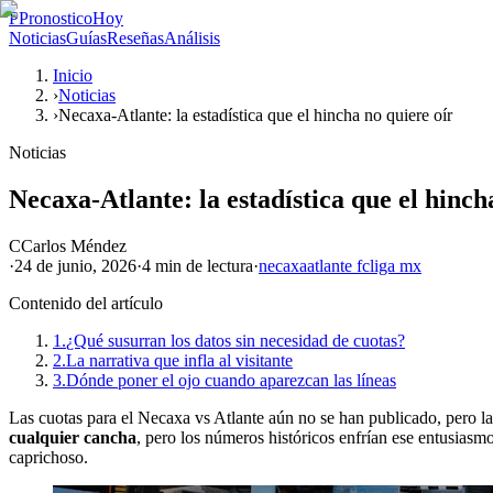
P
PronosticoHoy
Noticias
Guías
Reseñas
Análisis
Inicio
›
Noticias
›
Necaxa-Atlante: la estadística que el hincha no quiere oír
Noticias
Necaxa-Atlante: la estadística que el hinch
C
Carlos Méndez
·
24 de junio, 2026
·
4 min
de lectura
·
necaxa
atlante fc
liga mx
Contenido del artículo
1.
¿Qué susurran los datos sin necesidad de cuotas?
2.
La narrativa que infla al visitante
3.
Dónde poner el ojo cuando aparezcan las líneas
Las cuotas para el Necaxa vs Atlante aún no se han publicado, pero la l
cualquier cancha
, pero los números históricos enfrían ese entusiasmo
caprichoso.