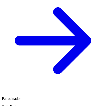
Patrocinador