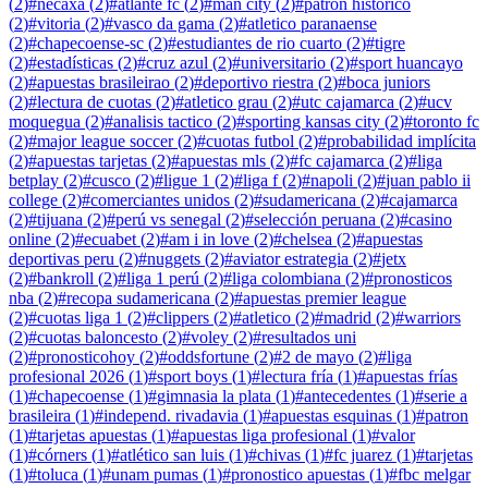
(
2
)
#
necaxa
(
2
)
#
atlante fc
(
2
)
#
man city
(
2
)
#
patron historico
(
2
)
#
vitoria
(
2
)
#
vasco da gama
(
2
)
#
atletico paranaense
(
2
)
#
chapecoense-sc
(
2
)
#
estudiantes de rio cuarto
(
2
)
#
tigre
(
2
)
#
estadísticas
(
2
)
#
cruz azul
(
2
)
#
universitario
(
2
)
#
sport huancayo
(
2
)
#
apuestas brasileirao
(
2
)
#
deportivo riestra
(
2
)
#
boca juniors
(
2
)
#
lectura de cuotas
(
2
)
#
atletico grau
(
2
)
#
utc cajamarca
(
2
)
#
ucv
moquegua
(
2
)
#
analisis tactico
(
2
)
#
sporting kansas city
(
2
)
#
toronto fc
(
2
)
#
major league soccer
(
2
)
#
cuotas futbol
(
2
)
#
probabilidad implícita
(
2
)
#
apuestas tarjetas
(
2
)
#
apuestas mls
(
2
)
#
fc cajamarca
(
2
)
#
liga
betplay
(
2
)
#
cusco
(
2
)
#
ligue 1
(
2
)
#
liga f
(
2
)
#
napoli
(
2
)
#
juan pablo ii
college
(
2
)
#
comerciantes unidos
(
2
)
#
sudamericana
(
2
)
#
cajamarca
(
2
)
#
tijuana
(
2
)
#
perú vs senegal
(
2
)
#
selección peruana
(
2
)
#
casino
online
(
2
)
#
ecuabet
(
2
)
#
am i in love
(
2
)
#
chelsea
(
2
)
#
apuestas
deportivas peru
(
2
)
#
nuggets
(
2
)
#
aviator estrategia
(
2
)
#
jetx
(
2
)
#
bankroll
(
2
)
#
liga 1 perú
(
2
)
#
liga colombiana
(
2
)
#
pronosticos
nba
(
2
)
#
recopa sudamericana
(
2
)
#
apuestas premier league
(
2
)
#
cuotas liga 1
(
2
)
#
clippers
(
2
)
#
atletico
(
2
)
#
madrid
(
2
)
#
warriors
(
2
)
#
cuotas baloncesto
(
2
)
#
voley
(
2
)
#
resultados uni
(
2
)
#
pronosticohoy
(
2
)
#
oddsfortune
(
2
)
#
2 de mayo
(
2
)
#
liga
profesional 2026
(
1
)
#
sport boys
(
1
)
#
lectura fría
(
1
)
#
apuestas frías
(
1
)
#
chapecoense
(
1
)
#
gimnasia la plata
(
1
)
#
antecedentes
(
1
)
#
serie a
brasileira
(
1
)
#
independ. rivadavia
(
1
)
#
apuestas esquinas
(
1
)
#
patron
(
1
)
#
tarjetas apuestas
(
1
)
#
apuestas liga profesional
(
1
)
#
valor
(
1
)
#
córners
(
1
)
#
atlético san luis
(
1
)
#
chivas
(
1
)
#
fc juarez
(
1
)
#
tarjetas
(
1
)
#
toluca
(
1
)
#
unam pumas
(
1
)
#
pronostico apuestas
(
1
)
#
fbc melgar