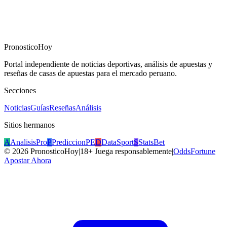
PronosticoHoy
Portal independiente de noticias deportivas, análisis de apuestas y
reseñas de casas de apuestas para el mercado peruano.
Secciones
Noticias
Guías
Reseñas
Análisis
Sitios hermanos
A
AnalisisPro
P
PrediccionPE
D
DataSport
S
StatsBet
©
2026
PronosticoHoy
|
18+ Juega responsablemente
|
OddsFortune
Apostar Ahora