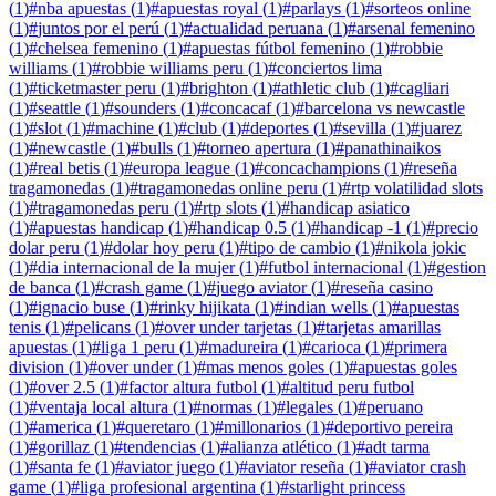
(
1
)
#
nba apuestas
(
1
)
#
apuestas royal
(
1
)
#
parlays
(
1
)
#
sorteos online
(
1
)
#
juntos por el perú
(
1
)
#
actualidad peruana
(
1
)
#
arsenal femenino
(
1
)
#
chelsea femenino
(
1
)
#
apuestas fútbol femenino
(
1
)
#
robbie
williams
(
1
)
#
robbie williams peru
(
1
)
#
conciertos lima
(
1
)
#
ticketmaster peru
(
1
)
#
brighton
(
1
)
#
athletic club
(
1
)
#
cagliari
(
1
)
#
seattle
(
1
)
#
sounders
(
1
)
#
concacaf
(
1
)
#
barcelona vs newcastle
(
1
)
#
slot
(
1
)
#
machine
(
1
)
#
club
(
1
)
#
deportes
(
1
)
#
sevilla
(
1
)
#
juarez
(
1
)
#
newcastle
(
1
)
#
bulls
(
1
)
#
torneo apertura
(
1
)
#
panathinaikos
(
1
)
#
real betis
(
1
)
#
europa league
(
1
)
#
concachampions
(
1
)
#
reseña
tragamonedas
(
1
)
#
tragamonedas online peru
(
1
)
#
rtp volatilidad slots
(
1
)
#
tragamonedas peru
(
1
)
#
rtp slots
(
1
)
#
handicap asiatico
(
1
)
#
apuestas handicap
(
1
)
#
handicap 0.5
(
1
)
#
handicap -1
(
1
)
#
precio
dolar peru
(
1
)
#
dolar hoy peru
(
1
)
#
tipo de cambio
(
1
)
#
nikola jokic
(
1
)
#
dia internacional de la mujer
(
1
)
#
futbol internacional
(
1
)
#
gestion
de banca
(
1
)
#
crash game
(
1
)
#
juego aviator
(
1
)
#
reseña casino
(
1
)
#
ignacio buse
(
1
)
#
rinky hijikata
(
1
)
#
indian wells
(
1
)
#
apuestas
tenis
(
1
)
#
pelicans
(
1
)
#
over under tarjetas
(
1
)
#
tarjetas amarillas
apuestas
(
1
)
#
liga 1 peru
(
1
)
#
madureira
(
1
)
#
carioca
(
1
)
#
primera
division
(
1
)
#
over under
(
1
)
#
mas menos goles
(
1
)
#
apuestas goles
(
1
)
#
over 2.5
(
1
)
#
factor altura futbol
(
1
)
#
altitud peru futbol
(
1
)
#
ventaja local altura
(
1
)
#
normas
(
1
)
#
legales
(
1
)
#
peruano
(
1
)
#
america
(
1
)
#
queretaro
(
1
)
#
millonarios
(
1
)
#
deportivo pereira
(
1
)
#
gorillaz
(
1
)
#
tendencias
(
1
)
#
alianza atlético
(
1
)
#
adt tarma
(
1
)
#
santa fe
(
1
)
#
aviator juego
(
1
)
#
aviator reseña
(
1
)
#
aviator crash
game
(
1
)
#
liga profesional argentina
(
1
)
#
starlight princess