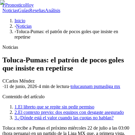
P
PronosticoHoy
Noticias
Guías
Reseñas
Análisis
Inicio
›
Noticias
›
Toluca-Pumas: el patrón de pocos goles que insiste en
repetirse
Noticias
Toluca-Pumas: el patrón de pocos goles
que insiste en repetirse
C
Carlos Méndez
·
11 de junio, 2026
·
4 min
de lectura
·
toluca
unam pumas
liga mx
Contenido del artículo
1.
El libreto que se repite sin pedir permiso
2.
El contexto previo: dos equipos con desgaste asegurado
3.
¿Dónde está el valor cuando las cuotas no hablan?
Toluca recibe a Pumas el próximo miércoles 22 de julio a las 03:00
(hora peruana) en un partido de la Liga MX que, a primera vista,