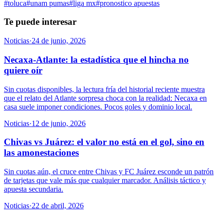
#
toluca
#
unam pumas
#
liga mx
#
pronostico apuestas
Te puede interesar
Noticias
·
24 de junio, 2026
Necaxa-Atlante: la estadística que el hincha no
quiere oír
Sin cuotas disponibles, la lectura fría del historial reciente muestra
que el relato del Atlante sorpresa choca con la realidad: Necaxa en
casa suele imponer condiciones. Pocos goles y dominio local.
Noticias
·
12 de junio, 2026
Chivas vs Juárez: el valor no está en el gol, sino en
las amonestaciones
Sin cuotas aún, el cruce entre Chivas y FC Juárez esconde un patrón
de tarjetas que vale más que cualquier marcador. Análisis táctico y
apuesta secundaria.
Noticias
·
22 de abril, 2026