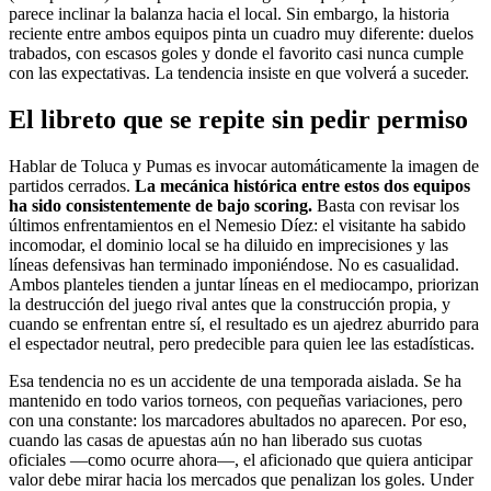
parece inclinar la balanza hacia el local. Sin embargo, la historia
reciente entre ambos equipos pinta un cuadro muy diferente: duelos
trabados, con escasos goles y donde el favorito casi nunca cumple
con las expectativas. La tendencia insiste en que volverá a suceder.
El libreto que se repite sin pedir permiso
Hablar de Toluca y Pumas es invocar automáticamente la imagen de
partidos cerrados.
La mecánica histórica entre estos dos equipos
ha sido consistentemente de bajo scoring.
Basta con revisar los
últimos enfrentamientos en el Nemesio Díez: el visitante ha sabido
incomodar, el dominio local se ha diluido en imprecisiones y las
líneas defensivas han terminado imponiéndose. No es casualidad.
Ambos planteles tienden a juntar líneas en el mediocampo, priorizan
la destrucción del juego rival antes que la construcción propia, y
cuando se enfrentan entre sí, el resultado es un ajedrez aburrido para
el espectador neutral, pero predecible para quien lee las estadísticas.
Esa tendencia no es un accidente de una temporada aislada. Se ha
mantenido en todo varios torneos, con pequeñas variaciones, pero
con una constante: los marcadores abultados no aparecen. Por eso,
cuando las casas de apuestas aún no han liberado sus cuotas
oficiales —como ocurre ahora—, el aficionado que quiera anticipar
valor debe mirar hacia los mercados que penalizan los goles. Under