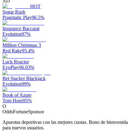
AD
HOT
Sugar Rush
Pragmatic Play
96.5
%
Insurance Baccarat
Evolution
97
%
Million Christmas 3
Red Rake
95.4
%
Luck Reactor
EvoPlay
96.03
%
Bet Stacker Blackjack
Evolution
99
%
Book of Azure
Tom Horn
95
%
O
OddsFortune
Sponsor
Apuestas deportivas con las mejores cuotas. Bono de bienvenida
para nuevos usuarios.