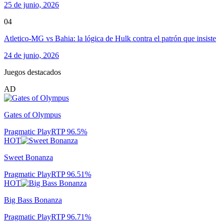
25 de junio, 2026
04
Atletico-MG vs Bahia: la lógica de Hulk contra el patrón que insiste
24 de junio, 2026
Juegos destacados
AD
Gates of Olympus
Pragmatic Play
RTP
96.5
%
HOT
Sweet Bonanza
Pragmatic Play
RTP
96.51
%
HOT
Big Bass Bonanza
Pragmatic Play
RTP
96.71
%