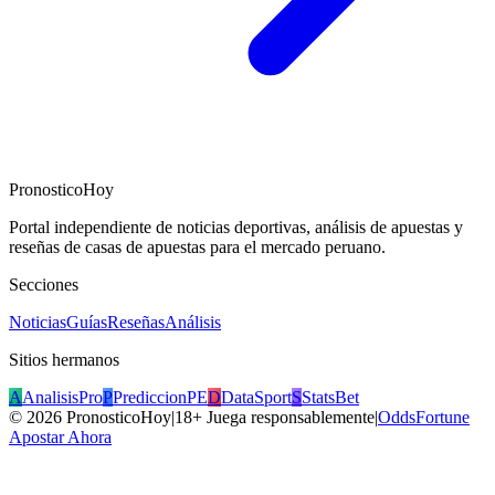
PronosticoHoy
Portal independiente de noticias deportivas, análisis de apuestas y
reseñas de casas de apuestas para el mercado peruano.
Secciones
Noticias
Guías
Reseñas
Análisis
Sitios hermanos
A
AnalisisPro
P
PrediccionPE
D
DataSport
S
StatsBet
©
2026
PronosticoHoy
|
18+ Juega responsablemente
|
OddsFortune
Apostar Ahora