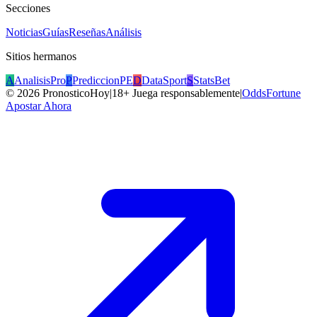
Secciones
Noticias
Guías
Reseñas
Análisis
Sitios hermanos
A
AnalisisPro
P
PrediccionPE
D
DataSport
S
StatsBet
©
2026
PronosticoHoy
|
18+ Juega responsablemente
|
OddsFortune
Apostar Ahora