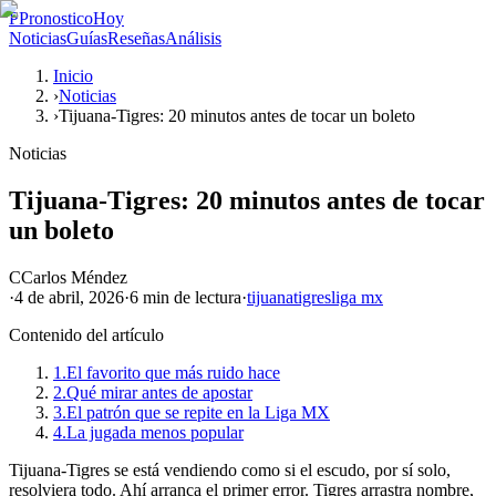
P
PronosticoHoy
Noticias
Guías
Reseñas
Análisis
Inicio
›
Noticias
›
Tijuana-Tigres: 20 minutos antes de tocar un boleto
Noticias
Tijuana-Tigres: 20 minutos antes de tocar
un boleto
C
Carlos Méndez
·
4 de abril, 2026
·
6 min
de lectura
·
tijuana
tigres
liga mx
Contenido del artículo
1.
El favorito que más ruido hace
2.
Qué mirar antes de apostar
3.
El patrón que se repite en la Liga MX
4.
La jugada menos popular
Tijuana-Tigres se está vendiendo como si el escudo, por sí solo,
resolviera todo. Ahí arranca el primer error. Tigres arrastra nombre,