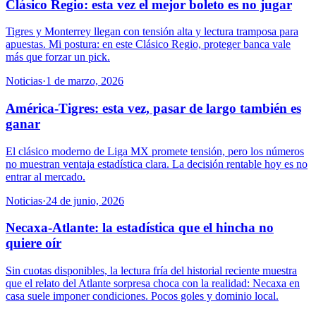
Clásico Regio: esta vez el mejor boleto es no jugar
Tigres y Monterrey llegan con tensión alta y lectura tramposa para
apuestas. Mi postura: en este Clásico Regio, proteger banca vale
más que forzar un pick.
Noticias
·
1 de marzo, 2026
América-Tigres: esta vez, pasar de largo también es
ganar
El clásico moderno de Liga MX promete tensión, pero los números
no muestran ventaja estadística clara. La decisión rentable hoy es no
entrar al mercado.
Noticias
·
24 de junio, 2026
Necaxa-Atlante: la estadística que el hincha no
quiere oír
Sin cuotas disponibles, la lectura fría del historial reciente muestra
que el relato del Atlante sorpresa choca con la realidad: Necaxa en
casa suele imponer condiciones. Pocos goles y dominio local.