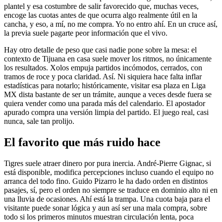
plantel y esa costumbre de salir favorecido que, muchas veces,
encoge las cuotas antes de que ocurra algo realmente útil en la
cancha, y eso, a mí, no me compra. Yo no entro ahí. En un cruce así,
la previa suele pagarte peor información que el vivo.
Hay otro detalle de peso que casi nadie pone sobre la mesa: el
contexto de Tijuana en casa suele mover los ritmos, no únicamente
los resultados. Xolos empuja partidos incómodos, cerrados, con
tramos de roce y poca claridad. Así. Ni siquiera hace falta inflar
estadísticas para notarlo; históricamente, visitar esa plaza en Liga
MX dista bastante de ser un trámite, aunque a veces desde fuera se
quiera vender como una parada más del calendario. El apostador
apurado compra una versión limpia del partido. El juego real, casi
nunca, sale tan prolijo.
El favorito que más ruido hace
Tigres suele atraer dinero por pura inercia. André-Pierre Gignac, si
está disponible, modifica percepciones incluso cuando el equipo no
arranca del todo fino. Guido Pizarro le ha dado orden en distintos
pasajes, sí, pero el orden no siempre se traduce en dominio alto ni en
una lluvia de ocasiones. Ahí está la trampa. Una cuota baja para el
visitante puede sonar lógica y aun así ser una mala compra, sobre
todo si los primeros minutos muestran circulación lenta, poca