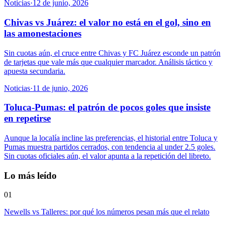
Noticias
·
12 de junio, 2026
Chivas vs Juárez: el valor no está en el gol, sino en
las amonestaciones
Sin cuotas aún, el cruce entre Chivas y FC Juárez esconde un patrón
de tarjetas que vale más que cualquier marcador. Análisis táctico y
apuesta secundaria.
Noticias
·
11 de junio, 2026
Toluca-Pumas: el patrón de pocos goles que insiste
en repetirse
Aunque la localía incline las preferencias, el historial entre Toluca y
Pumas muestra partidos cerrados, con tendencia al under 2.5 goles.
Sin cuotas oficiales aún, el valor apunta a la repetición del libreto.
Lo más leído
01
Newells vs Talleres: por qué los números pesan más que el relato