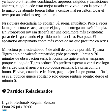
ya hubo 6 o 7 remates combinados, arqueros exigidos y transiciones
abiertas, el gol puede estar mejor tasado en vivo que en la previa. Si
lo único que abundó fueron faltas y centros mal resueltos, tocar el
over por ansiedad es regalar dinero.
Ni siquiera descartaría no apostar. Sí, suena antipático. Pero a veces
la mejor lectura es aceptar que el juego no entrega una señal limpia.
En PronosticoHoy esa debería ser una costumbre más extendida:
pasar de largo cuando el partido no habla claro. Eso pesa. El
apostador disciplinado cobra más veces de las que presume en redes.
Mi lectura para este sábado 4 de abril de 2026 va por ahí: Tijuana-
Tigres no pide valentía prepartido; pide paciencia, libreta y 20
minutos de observación seria. El consenso quiere entrar temprano
porque el logo de Tigres seduce. Yo prefiero esperar a ver si ese logo
de verdad pisa el área o si solo ocupa pantalla. La prisa compra
humo. El vivo, cuando se lee bien, paga mejor. La pregunta, al final,
es si el público quiere apostar o solo quiere sentirse adentro desde el
minuto 0.
⚽ Partidos Relacionados
Liga Profesional
•
Regular Season
Dom 26 jul
•
20:00