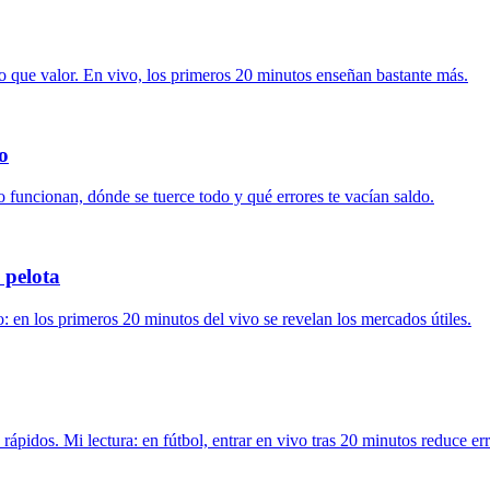
do que valor. En vivo, los primeros 20 minutos enseñan bastante más.
o
mo funcionan, dónde se tuerce todo y qué errores te vacían saldo.
 pelota
o: en los primeros 20 minutos del vivo se revelan los mercados útiles.
rápidos. Mi lectura: en fútbol, entrar en vivo tras 20 minutos reduce err