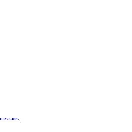
ores caros.