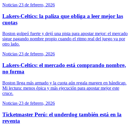
Noticias
·
23 de febrero, 2026
Lakers-Celtics: la paliza que obliga a leer mejor las
cuotas
Boston golpeó fuerte y dejó una pista para apostar mejor: el mercado
sigue pagando nombre propio cuando el ritmo real del juego va por
otro lado.
Noticias
·
23 de febrero, 2026
Lakers-Celtics: el mercado está comprando nombre,
no forma
Boston llega más armado y la cuota aún regala margen en hándicap.
Mi lectura: menos épica y más ejecución para apostar mejor este
cruce.
Noticias
·
23 de febrero, 2026
Ticketmaster Perú: el underdog también está en la
reventa