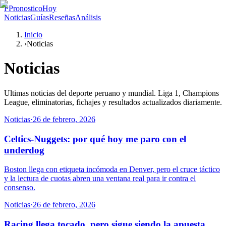
P
PronosticoHoy
Noticias
Guías
Reseñas
Análisis
Inicio
›
Noticias
Noticias
Ultimas noticias del deporte peruano y mundial. Liga 1, Champions
League, eliminatorias, fichajes y resultados actualizados diariamente.
Noticias
·
26 de febrero, 2026
Celtics-Nuggets: por qué hoy me paro con el
underdog
Boston llega con etiqueta incómoda en Denver, pero el cruce táctico
y la lectura de cuotas abren una ventana real para ir contra el
consenso.
Noticias
·
26 de febrero, 2026
Racing llega tocado, pero sigue siendo la apuesta