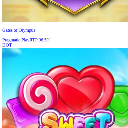
Gates of Olympus
Pragmatic Play
RTP
96.5
%
HOT