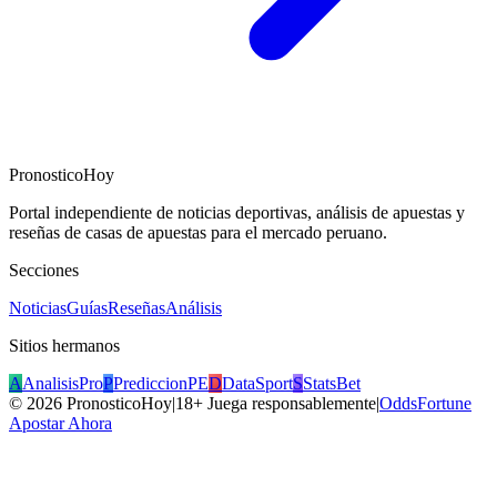
PronosticoHoy
Portal independiente de noticias deportivas, análisis de apuestas y
reseñas de casas de apuestas para el mercado peruano.
Secciones
Noticias
Guías
Reseñas
Análisis
Sitios hermanos
A
AnalisisPro
P
PrediccionPE
D
DataSport
S
StatsBet
©
2026
PronosticoHoy
|
18+ Juega responsablemente
|
OddsFortune
Apostar Ahora