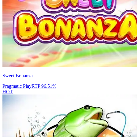
Sweet Bonanza
Pragmatic Play
RTP
96.51
%
HOT