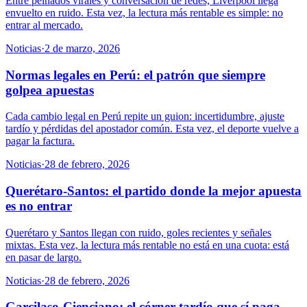
Entre peinados virales y conversación de redes, Liverpool llega
envuelto en ruido. Esta vez, la lectura más rentable es simple: no
entrar al mercado.
Noticias
·
2 de marzo, 2026
Normas legales en Perú: el patrón que siempre
golpea apuestas
Cada cambio legal en Perú repite un guion: incertidumbre, ajuste
tardío y pérdidas del apostador común. Esta vez, el deporte vuelve a
pagar la factura.
Noticias
·
28 de febrero, 2026
Querétaro-Santos: el partido donde la mejor apuesta
es no entrar
Querétaro y Santos llegan con ruido, goles recientes y señales
mixtas. Esta vez, la lectura más rentable no está en una cuota: está
en pasar de largo.
Noticias
·
28 de febrero, 2026
Garcilaso-Cienciano: el córner tardío que sí paga