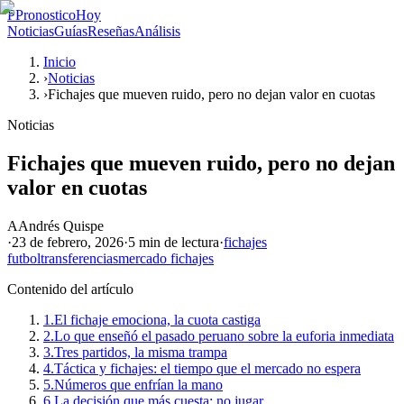
P
PronosticoHoy
Noticias
Guías
Reseñas
Análisis
Inicio
›
Noticias
›
Fichajes que mueven ruido, pero no dejan valor en cuotas
Noticias
Fichajes que mueven ruido, pero no dejan
valor en cuotas
A
Andrés Quispe
·
23 de febrero, 2026
·
5 min
de lectura
·
fichajes
futbol
transferencias
mercado fichajes
Contenido del artículo
1.
El fichaje emociona, la cuota castiga
2.
Lo que enseñó el pasado peruano sobre la euforia inmediata
3.
Tres partidos, la misma trampa
4.
Táctica y fichajes: el tiempo que el mercado no espera
5.
Números que enfrían la mano
6.
La decisión que más cuesta: no jugar