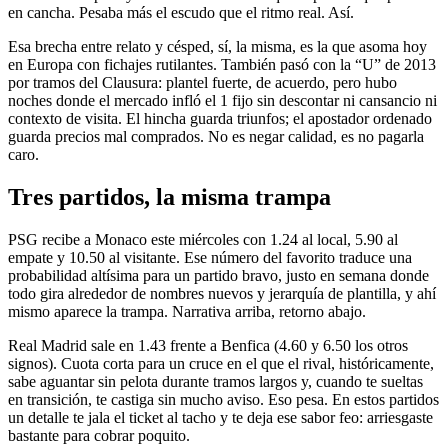
en cancha. Pesaba más el escudo que el ritmo real. Así.
Esa brecha entre relato y césped, sí, la misma, es la que asoma hoy
en Europa con fichajes rutilantes. También pasó con la “U” de 2013
por tramos del Clausura: plantel fuerte, de acuerdo, pero hubo
noches donde el mercado infló el 1 fijo sin descontar ni cansancio ni
contexto de visita. El hincha guarda triunfos; el apostador ordenado
guarda precios mal comprados. No es negar calidad, es no pagarla
caro.
Tres partidos, la misma trampa
PSG recibe a Monaco este miércoles con 1.24 al local, 5.90 al
empate y 10.50 al visitante. Ese número del favorito traduce una
probabilidad altísima para un partido bravo, justo en semana donde
todo gira alrededor de nombres nuevos y jerarquía de plantilla, y ahí
mismo aparece la trampa. Narrativa arriba, retorno abajo.
Real Madrid sale en 1.43 frente a Benfica (4.60 y 6.50 los otros
signos). Cuota corta para un cruce en el que el rival, históricamente,
sabe aguantar sin pelota durante tramos largos y, cuando te sueltas
en transición, te castiga sin mucho aviso. Eso pesa. En estos partidos
un detalle te jala el ticket al tacho y te deja ese sabor feo: arriesgaste
bastante para cobrar poquito.