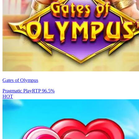
Gates of Olympus
Pragmatic Play
RTP
96.5
%
HOT