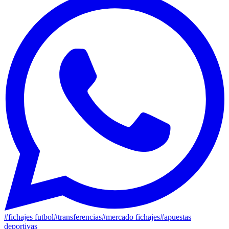
#
fichajes futbol
#
transferencias
#
mercado fichajes
#
apuestas
deportivas