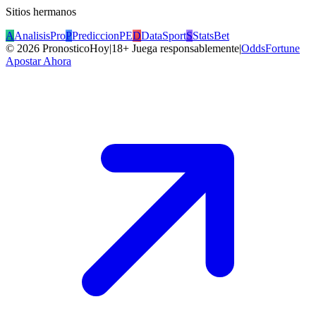
Sitios hermanos
A
AnalisisPro
P
PrediccionPE
D
DataSport
S
StatsBet
©
2026
PronosticoHoy
|
18+ Juega responsablemente
|
OddsFortune
Apostar Ahora