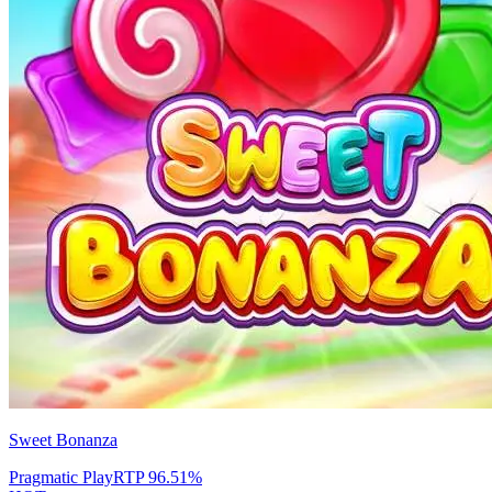
Sweet Bonanza
Pragmatic Play
RTP
96.51
%