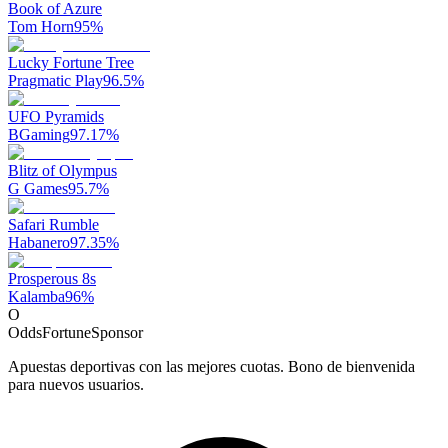
Book of Azure
Tom Horn
95
%
Lucky Fortune Tree
Pragmatic Play
96.5
%
UFO Pyramids
BGaming
97.17
%
Blitz of Olympus
G Games
95.7
%
Safari Rumble
Habanero
97.35
%
Prosperous 8s
Kalamba
96
%
O
OddsFortune
Sponsor
Apuestas deportivas con las mejores cuotas. Bono de bienvenida
para nuevos usuarios.