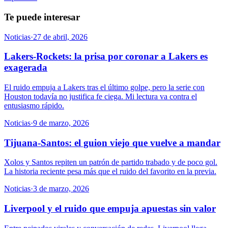
Te puede interesar
Noticias
·
27 de abril, 2026
Lakers-Rockets: la prisa por coronar a Lakers es
exagerada
El ruido empuja a Lakers tras el último golpe, pero la serie con
Houston todavía no justifica fe ciega. Mi lectura va contra el
entusiasmo rápido.
Noticias
·
9 de marzo, 2026
Tijuana-Santos: el guion viejo que vuelve a mandar
Xolos y Santos repiten un patrón de partido trabado y de poco gol.
La historia reciente pesa más que el ruido del favorito en la previa.
Noticias
·
3 de marzo, 2026
Liverpool y el ruido que empuja apuestas sin valor