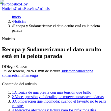
P
PronosticoHoy
Noticias
Guías
Reseñas
Análisis
Inicio
›
Noticias
›
Recopa y Sudamericana: el dato oculto está en la pelota
parada
Noticias
Recopa y Sudamericana: el dato oculto
está en la pelota parada
D
Diego Salazar
·
25 de febrero, 2026
·
6 min
de lectura
·
sudamericana
recopa
sudamericana
flamengo
Contenido del artículo
1.
Crónica de una previa con más tensión que brillo
2.
Voces, presión y el detalle que mueve cuotas secundarias
3.
Comparación que incomoda: cuando el favorito no te paga
el estrés
4.
Mercados afectados y lectura para los próximos días