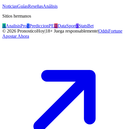
Noticias
Guías
Reseñas
Análisis
Sitios hermanos
A
AnalisisPro
P
PrediccionPE
D
DataSport
S
StatsBet
©
2026
PronosticoHoy
|
18+ Juega responsablemente
|
OddsFortune
Apostar Ahora