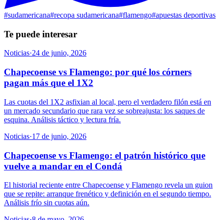
#
sudamericana
#
recopa sudamericana
#
flamengo
#
apuestas deportivas
Te puede interesar
Noticias
·
24 de junio, 2026
Chapecoense vs Flamengo: por qué los córners
pagan más que el 1X2
Las cuotas del 1X2 asfixian al local, pero el verdadero filón está en
un mercado secundario que rara vez se sobreajusta: los saques de
esquina. Análisis táctico y lectura fría.
Noticias
·
17 de junio, 2026
Chapecoense vs Flamengo: el patrón histórico que
vuelve a mandar en el Condá
El historial reciente entre Chapecoense y Flamengo revela un guion
que se repite: arranque frenético y definición en el segundo tiempo.
Análisis frío sin cuotas aún.
Noticias
·
8 de mayo, 2026