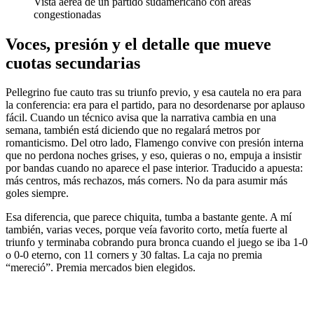
Vista aérea de un partido sudamericano con áreas
congestionadas
Voces, presión y el detalle que mueve
cuotas secundarias
Pellegrino fue cauto tras su triunfo previo, y esa cautela no era para
la conferencia: era para el partido, para no desordenarse por aplauso
fácil. Cuando un técnico avisa que la narrativa cambia en una
semana, también está diciendo que no regalará metros por
romanticismo. Del otro lado, Flamengo convive con presión interna
que no perdona noches grises, y eso, quieras o no, empuja a insistir
por bandas cuando no aparece el pase interior. Traducido a apuesta:
más centros, más rechazos, más corners. No da para asumir más
goles siempre.
Esa diferencia, que parece chiquita, tumba a bastante gente. A mí
también, varias veces, porque veía favorito corto, metía fuerte al
triunfo y terminaba cobrando pura bronca cuando el juego se iba 1-0
o 0-0 eterno, con 11 corners y 30 faltas. La caja no premia
“mereció”. Premia mercados bien elegidos.