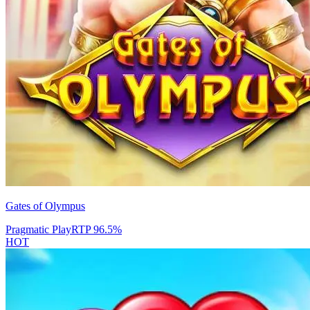
Gates of Olympus
Pragmatic Play
RTP
96.5
%
HOT