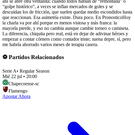
ahí se abre otra ventanita: cuando todos hablan de “remontada” o
“golpe histórico”, a veces se inflan mercados de goles y se
descuidan los de fricción, que suelen quedar medio escondidos hasta
que reaccionan. Esa asimetría existe. Dura poco. En PronosticoHoy
la charla va por ahí porque es menos vistosa y más franca: la
mayoría pierde, y eso no cambia aunque cambie torneo o camiseta.
La diferencia, chiquita pero real, está en dejar de adivinar héroes y
empezar a contar córners como contador triste; suena depre, sí, pero
me habría ahorrado varios meses de terapia casera.
⚽ Partidos Relacionados
Serie A
•
Regular Season
Mié 22 jul
•
20:00
Chapecoense-sc
Flamengo
Apostar Ahora