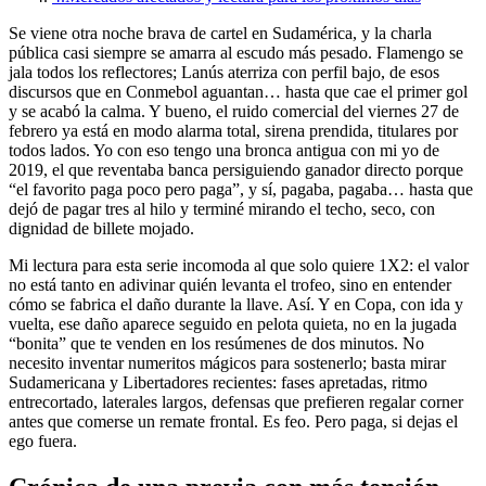
Se viene otra noche brava de cartel en Sudamérica, y la charla
pública casi siempre se amarra al escudo más pesado. Flamengo se
jala todos los reflectores; Lanús aterriza con perfil bajo, de esos
discursos que en Conmebol aguantan… hasta que cae el primer gol
y se acabó la calma. Y bueno, el ruido comercial del viernes 27 de
febrero ya está en modo alarma total, sirena prendida, titulares por
todos lados. Yo con eso tengo una bronca antigua con mi yo de
2019, el que reventaba banca persiguiendo ganador directo porque
“el favorito paga poco pero paga”, y sí, pagaba, pagaba… hasta que
dejó de pagar tres al hilo y terminé mirando el techo, seco, con
dignidad de billete mojado.
Mi lectura para esta serie incomoda al que solo quiere 1X2: el valor
no está tanto en adivinar quién levanta el trofeo, sino en entender
cómo se fabrica el daño durante la llave. Así. Y en Copa, con ida y
vuelta, ese daño aparece seguido en pelota quieta, no en la jugada
“bonita” que te venden en los resúmenes de dos minutos. No
necesito inventar numeritos mágicos para sostenerlo; basta mirar
Sudamericana y Libertadores recientes: fases apretadas, ritmo
entrecortado, laterales largos, defensas que prefieren regalar corner
antes que comerse un remate frontal. Es feo. Pero paga, si dejas el
ego fuera.