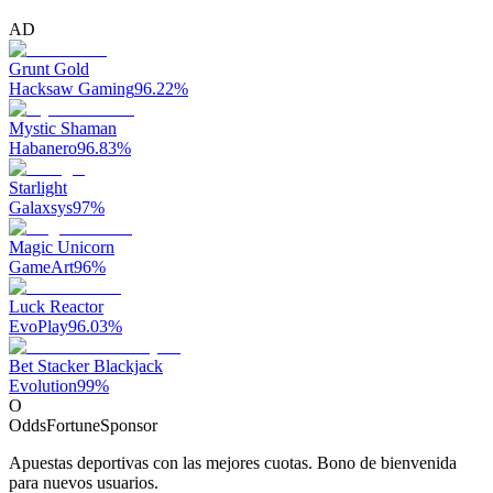
AD
Grunt Gold
Hacksaw Gaming
96.22
%
Mystic Shaman
Habanero
96.83
%
Starlight
Galaxsys
97
%
Magic Unicorn
GameArt
96
%
Luck Reactor
EvoPlay
96.03
%
Bet Stacker Blackjack
Evolution
99
%
O
OddsFortune
Sponsor
Apuestas deportivas con las mejores cuotas. Bono de bienvenida
para nuevos usuarios.