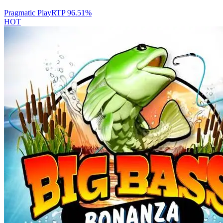
Pragmatic Play
RTP
96.51
%
HOT