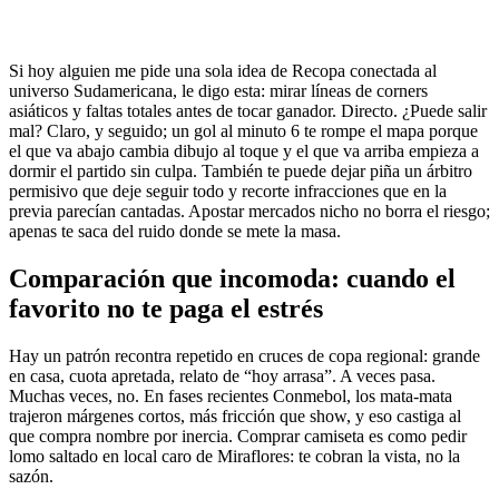
Si hoy alguien me pide una sola idea de Recopa conectada al
universo Sudamericana, le digo esta: mirar líneas de corners
asiáticos y faltas totales antes de tocar ganador. Directo. ¿Puede salir
mal? Claro, y seguido; un gol al minuto 6 te rompe el mapa porque
el que va abajo cambia dibujo al toque y el que va arriba empieza a
dormir el partido sin culpa. También te puede dejar piña un árbitro
permisivo que deje seguir todo y recorte infracciones que en la
previa parecían cantadas. Apostar mercados nicho no borra el riesgo;
apenas te saca del ruido donde se mete la masa.
Comparación que incomoda: cuando el
favorito no te paga el estrés
Hay un patrón recontra repetido en cruces de copa regional: grande
en casa, cuota apretada, relato de “hoy arrasa”. A veces pasa.
Muchas veces, no. En fases recientes Conmebol, los mata-mata
trajeron márgenes cortos, más fricción que show, y eso castiga al
que compra nombre por inercia. Comprar camiseta es como pedir
lomo saltado en local caro de Miraflores: te cobran la vista, no la
sazón.