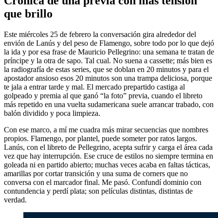
Crónica de una previa con más tensión
que brillo
Este miércoles 25 de febrero la conversación gira alrededor del
envión de Lanús y del peso de Flamengo, sobre todo por lo que dejó
la ida y por esa frase de Mauricio Pellegrino: una semana te tratan de
príncipe y la otra de sapo. Tal cual. No suena a cassette; más bien es
la radiografía de estas series, que se doblan en 20 minutos y para el
apostador ansioso esos 20 minutos son una trampa deliciosa, porque
te jala a entrar tarde y mal. El mercado prepartido castiga al
golpeado y premia al que ganó “la foto” previa, cuando el libreto
más repetido en una vuelta sudamericana suele arrancar trabado, con
balón dividido y poca limpieza.
Con ese marco, a mí me cuadra más mirar secuencias que nombres
propios. Flamengo, por plantel, puede someter por ratos largos.
Lanús, con el libreto de Pellegrino, acepta sufrir y carga el área cada
vez que hay interrupción. Ese cruce de estilos no siempre termina en
goleada ni en partido abierto; muchas veces acaba en faltas tácticas,
amarillas por cortar transición y una suma de corners que no
conversa con el marcador final. Me pasó. Confundí dominio con
contundencia y perdí plata; son películas distintas, distintas de
verdad.