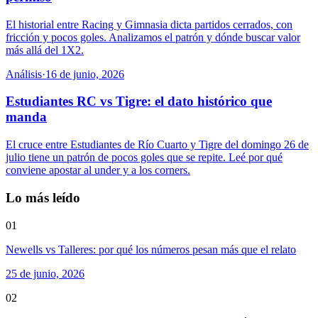
El historial entre Racing y Gimnasia dicta partidos cerrados, con
fricción y pocos goles. Analizamos el patrón y dónde buscar valor
más allá del 1X2.
Análisis
·
16 de junio, 2026
Estudiantes RC vs Tigre: el dato histórico que
manda
El cruce entre Estudiantes de Río Cuarto y Tigre del domingo 26 de
julio tiene un patrón de pocos goles que se repite. Leé por qué
conviene apostar al under y a los corners.
Lo más leído
01
Newells vs Talleres: por qué los números pesan más que el relato
25 de junio, 2026
02