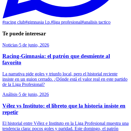
#
racing club
#
gimnasia l.p.
#
liga profesional
#
analisis tactico
Te puede interesar
Noticias
·
5 de junio, 2026
Racing-Gimnasia: el patrón que desmiente al
favorito
La narrativa pide goles y triunfo local, pero el historial reciente
insiste en un guion cerrado. ¿Dónde está el valor real en este partido
de la Liga Profesional?
Análisis
·
5 de junio, 2026
Vélez vs Instituto: el libreto que la historia insiste en
repetir
El historial entre Vélez e Instituto en la Liga Profesional muestra una
tendencia clara: pocos goles y paridad. Este domingo, el patrón