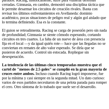
partidos. Racing, históricamente, sufre para vulnerar defensas
cerradas. Gimnasia, en cambio, demostró una disciplina táctica que
le permite desarmar los circuitos de creación rivales. Basta con
revisar los últimos enfrentamientos en Avellaneda: dominio
académico, pocas situaciones de peligro real y algún gol aislado que
lo termina definiendo. Esa es la constante.
El guion se retroalimenta. Racing se carga de posesión pero sin nada
de profundidad; Gimnasia se siente cómodo esperando, cortando
circuitos en tres cuartos. La falta de un nueve de área con presencia
fija en el local —y da igual quién rote— hace que las llegadas no se
conviertan en remates de alto valor esperado. Se diría que se
pusieron de acuerdo. Control sin estocada. Repliegue sin
desesperación.
La tendencia de las últimas cinco temporadas muestra que el
cartel de "menos de 2.5 goles" se cumplió en la gran mayoría de
cruces entre ambos.
Incluso cuando Racing logró imponerse, fue
por la mínima y casi siempre en la segunda mitad. Un dato curioso:
varios de esos partidos necesitaron de una pelota parada para romper
el cero. Otro síntoma de lo trabado que suele ser el desarrollo.