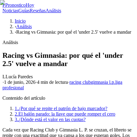
P
PronosticoHoy
Noticias
Guías
Reseñas
Análisis
Inicio
›
Análisis
›
Racing vs Gimnasia: por qué el 'under 2.5' vuelve a mandar
Análisis
Racing vs Gimnasia: por qué el 'under
2.5' vuelve a mandar
L
Lucía Paredes
·
1 de junio, 2026
·
4 min
de lectura
·
racing club
gimnasia l.p.
liga
profesional
Contenido del artículo
1.
¿Por qué se repite el patrón de bajo marcador?
2.
El balón parado: la llave que puede romper el cero
3.
¿Dónde está el valor en las cuotas?
Cada vez que Racing Club y Gimnasia L. P. se cruzan, el libreto se
repite con una exactitud que ya cansa a los que esperan goles. Los