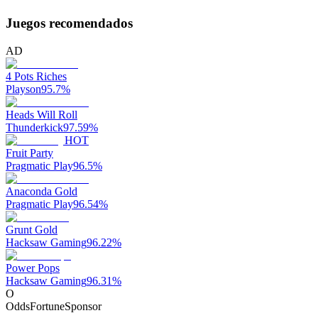
Juegos recomendados
AD
4 Pots Riches
Playson
95.7
%
Heads Will Roll
Thunderkick
97.59
%
HOT
Fruit Party
Pragmatic Play
96.5
%
Anaconda Gold
Pragmatic Play
96.54
%
Grunt Gold
Hacksaw Gaming
96.22
%
Power Pops
Hacksaw Gaming
96.31
%
O
OddsFortune
Sponsor