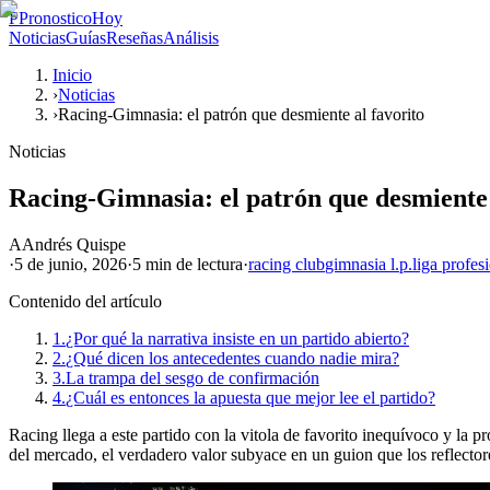
P
PronosticoHoy
Noticias
Guías
Reseñas
Análisis
Inicio
›
Noticias
›
Racing-Gimnasia: el patrón que desmiente al favorito
Noticias
Racing-Gimnasia: el patrón que desmiente 
A
Andrés Quispe
·
5 de junio, 2026
·
5 min
de lectura
·
racing club
gimnasia l.p.
liga profes
Contenido del artículo
1.
¿Por qué la narrativa insiste en un partido abierto?
2.
¿Qué dicen los antecedentes cuando nadie mira?
3.
La trampa del sesgo de confirmación
4.
¿Cuál es entonces la apuesta que mejor lee el partido?
Racing llega a este partido con la vitola de favorito inequívoco y la 
del mercado, el verdadero valor subyace en un guion que los reflectore