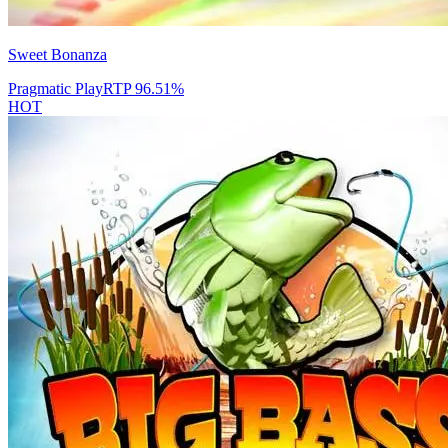
Sweet Bonanza
Pragmatic Play
RTP
96.51
%
HOT