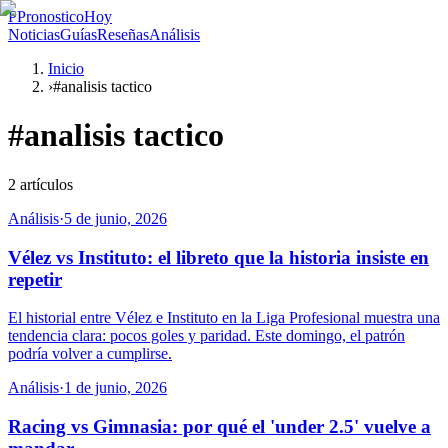
P
PronosticoHoy
Noticias
Guías
Reseñas
Análisis
Inicio
›
#analisis tactico
#
analisis tactico
2
artículos
Análisis
·
5 de junio, 2026
Vélez vs Instituto: el libreto que la historia insiste en
repetir
El historial entre Vélez e Instituto en la Liga Profesional muestra una
tendencia clara: pocos goles y paridad. Este domingo, el patrón
podría volver a cumplirse.
Análisis
·
1 de junio, 2026
Racing vs Gimnasia: por qué el 'under 2.5' vuelve a