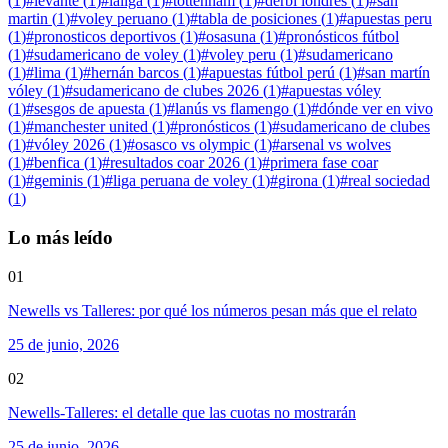
(
1
)
#
levante
(
1
)
#
laliga
(
1
)
#
tottenham
(
1
)
#
derbi londres
(
1
)
#
san
martin
(
1
)
#
voley peruano
(
1
)
#
tabla de posiciones
(
1
)
#
apuestas peru
(
1
)
#
pronosticos deportivos
(
1
)
#
osasuna
(
1
)
#
pronósticos fútbol
(
1
)
#
sudamericano de voley
(
1
)
#
voley peru
(
1
)
#
sudamericano
(
1
)
#
lima
(
1
)
#
hernán barcos
(
1
)
#
apuestas fútbol perú
(
1
)
#
san martín
vóley
(
1
)
#
sudamericano de clubes 2026
(
1
)
#
apuestas vóley
(
1
)
#
sesgos de apuesta
(
1
)
#
lanús vs flamengo
(
1
)
#
dónde ver en vivo
(
1
)
#
manchester united
(
1
)
#
pronósticos
(
1
)
#
sudamericano de clubes
(
1
)
#
vóley 2026
(
1
)
#
osasco vs olympic
(
1
)
#
arsenal vs wolves
(
1
)
#
benfica
(
1
)
#
resultados coar 2026
(
1
)
#
primera fase coar
(
1
)
#
geminis
(
1
)
#
liga peruana de voley
(
1
)
#
girona
(
1
)
#
real sociedad
(
1
)
Lo más leído
01
Newells vs Talleres: por qué los números pesan más que el relato
25 de junio, 2026
02
Newells-Talleres: el detalle que las cuotas no mostrarán
25 de junio, 2026