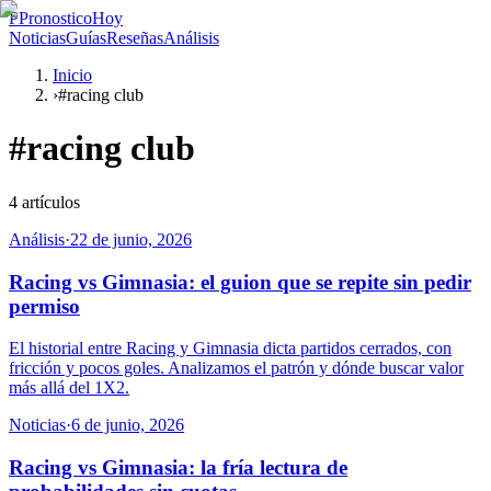
P
PronosticoHoy
Noticias
Guías
Reseñas
Análisis
Inicio
›
#racing club
#
racing club
4
artículos
Análisis
·
22 de junio, 2026
Racing vs Gimnasia: el guion que se repite sin pedir
permiso
El historial entre Racing y Gimnasia dicta partidos cerrados, con
fricción y pocos goles. Analizamos el patrón y dónde buscar valor
más allá del 1X2.
Noticias
·
6 de junio, 2026
Racing vs Gimnasia: la fría lectura de