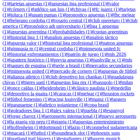
(
1
)
#
tarjetas apuestas
(
1
)
#
apuestas liga profesional
(
1
)
#
valor
(
1
)
#
córners
(
1
)
#
atlético san luis
(
1
)
#
chivas
(
1
)
#
fc juarez
(
1
)
#
tarjetas
(
1
)
#
toluca
(
1
)
#
unam pumas
(
1
)
#
pronostico apuestas
(
1
)
#
fbc melgar
(
1
)
#
belgrano cordoba
(
1
)
#
rosario central
(
1
)
#
club queretaro
(
1
)
#
club
america
(
1
)
#
pronóstico adt universitario
(
1
)
#
liga 1 apuestas
(
1
)
#
apuestas argentina
(
1
)
#
probabilidades
(
1
)
#
cuotas argentinas
(
1
)
#
historial liga 1
(
1
)
#
analisis apuestas
(
1
)
#
analisis táctico
(
1
)
#
apuesta valor
(
1
)
#
historial liga profesional
(
1
)
#
patron apuestas
(
1
)
#
gimnasia m
(
1
)
#
central cordoba
(
1
)
#
minnesota united fc
(
1
)
#
historial enfrentamientos
(
1
)
#
patrón de juego
(
1
)
#
mls 2026
(
1
)
#
apattern histórico
(
1
)
#
previa apuestas
(
1
)
#
nashville sc
(
1
)
#
mls
(
1
)
#
saques de esquina
(
1
)
#
serie a brasil
(
1
)
#
mercados secundarios
(
1
)
#
minnesota united
(
1
)
#
mercado de corners
(
1
)
#
apuestas de fútbol
(
1
)
#
alianza atletico
(
1
)
#
club deportivo los chankas
(
1
)
#
guadalajara
chivas
(
1
)
#
tigres uanl
(
1
)
#
apuestas liga mx
(
1
)
#
sassuolo
(
1
)
#
milan
(
1
)
#
once caldas
(
1
)
#
heidenheim
(
1
)
#
clásico paulista
(
1
)
#
medellin
(
1
)
#
deportivo la guaira
(
1
)
#
caracas
(
1
)
#
melgar
(
1
)
#
houston rockets
(
1
)
#
fútbol femenino
(
1
)
#
racing louisville
(
1
)
#
mainz
(
1
)
#
angers
(
1
)
#
paranaense
(
1
)
#
atletico goianiense
(
1
)
#
copa brasil
(
1
)
#
goleadores liga 1
(
1
)
#
alex valera
(
1
)
#
puebla
(
1
)
#
espanyol
(
1
)
#
jorge chavez
(
1
)
#
aeropuerto internacional
(
1
)
#
nuevo aeropuerto
(
1
)
#
la granja vip peru
(
1
)
#
granja
(
1
)
#
apuestas entretenimiento
(
1
)
#
hoffenheim
(
1
)
#
dortmund
(
1
)
#
lazio
(
1
)
#
conmebol sudamericana
(
1
)
#
macará
(
1
)
#
futbol
(
1
)
#
soundtrack slot
(
1
)
#
phoenix suns
(
1
)
#
portland trail blazers
(
1
)
#
estudiantes
(
1
)
#
bayern munich