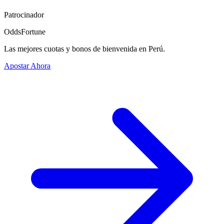
Patrocinador
OddsFortune
Las mejores cuotas y bonos de bienvenida en Perú.
Apostar Ahora