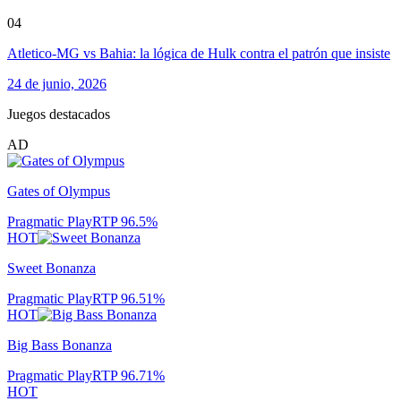
04
Atletico-MG vs Bahia: la lógica de Hulk contra el patrón que insiste
24 de junio, 2026
Juegos destacados
AD
Gates of Olympus
Pragmatic Play
RTP
96.5
%
HOT
Sweet Bonanza
Pragmatic Play
RTP
96.51
%
HOT
Big Bass Bonanza
Pragmatic Play
RTP
96.71
%
HOT