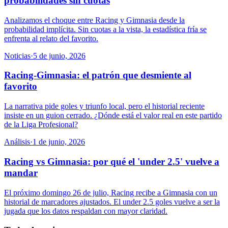
probabilidades sin cuotas
Analizamos el choque entre Racing y Gimnasia desde la
probabilidad implícita. Sin cuotas a la vista, la estadística fría se
enfrenta al relato del favorito.
Noticias
·
5 de junio, 2026
Racing-Gimnasia: el patrón que desmiente al
favorito
La narrativa pide goles y triunfo local, pero el historial reciente
insiste en un guion cerrado. ¿Dónde está el valor real en este partido
de la Liga Profesional?
Análisis
·
1 de junio, 2026
Racing vs Gimnasia: por qué el 'under 2.5' vuelve a
mandar
El próximo domingo 26 de julio, Racing recibe a Gimnasia con un
historial de marcadores ajustados. El under 2.5 goles vuelve a ser la
jugada que los datos respaldan con mayor claridad.