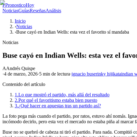
P
PronosticoHoy
Noticias
Guías
Reseñas
Análisis
Inicio
›
Noticias
›
Buse cayó en Indian Wells: esta vez el favorito sí mandaba
Noticias
Buse cayó en Indian Wells: esta vez el fav
A
Andrés Quispe
·
4 de marzo, 2026
·
5 min
de lectura
·
ignacio buse
rinky hijikata
indian w
Contenido del artículo
1.
Lo que mostró el partido, más allá del resultado
2.
Por qué el favoritismo estaba bien puesto
3.
¿Qué hacer en apuestas tras un partido así?
La foto pega más cuando el partido, por ratos, estuvo ahí nomás. Ignaci
incómodo decirlo, pero esta vez el mercado no estaba piña al marcar fa
Buse no se quebró de cabeza ni tiró el partido. Para nada. Compitió c