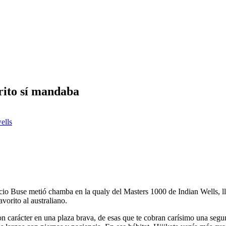
orito sí mandaba
ells
o Buse metió chamba en la qualy del Masters 1000 de Indian Wells, llevó 
vorito al australiano.
on carácter en una plaza brava, de esas que te cobran carísimo una segun