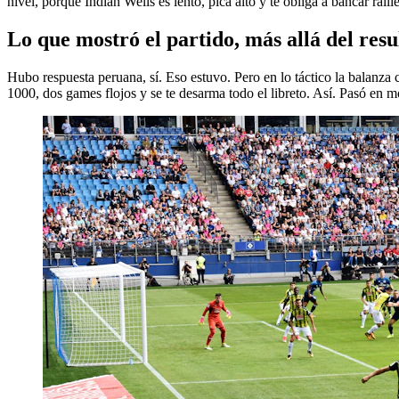
nivel, porque Indian Wells es lento, pica alto y te obliga a bancar rall
Lo que mostró el partido, más allá del resu
Hubo respuesta peruana, sí. Eso estuvo. Pero en lo táctico la balanz
1000, dos games flojos y se te desarma todo el libreto. Así. Pasó en