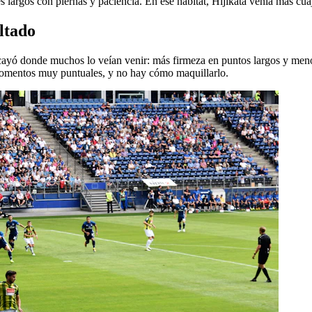
ies largos con piernas y paciencia. En ese hábitat, Hijikata venía más cua
ltado
a cayó donde muchos lo veían venir: más firmeza en puntos largos y men
 momentos muy puntuales, y no hay cómo maquillarlo.