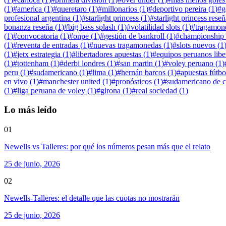
(
1
)
#
america
(
1
)
#
queretaro
(
1
)
#
millonarios
(
1
)
#
deportivo pereira
(
1
)
#
g
profesional argentina
(
1
)
#
starlight princess
(
1
)
#
starlight princess rese
bonanza reseña
(
1
)
#
big bass splash
(
1
)
#
volatilidad slots
(
1
)
#
tragamone
(
1
)
#
convocatoria
(
1
)
#
onpe
(
1
)
#
gestión de bankroll
(
1
)
#
championship
(
1
)
#
reventa de entradas
(
1
)
#
nuevas tragamonedas
(
1
)
#
slots nuevos
(
1
(
1
)
#
jetx estrategia
(
1
)
#
libertadores apuestas
(
1
)
#
equipos peruanos libe
(
1
)
#
tottenham
(
1
)
#
derbi londres
(
1
)
#
san martin
(
1
)
#
voley peruano
(
1
)
peru
(
1
)
#
sudamericano
(
1
)
#
lima
(
1
)
#
hernán barcos
(
1
)
#
apuestas fútbo
en vivo
(
1
)
#
manchester united
(
1
)
#
pronósticos
(
1
)
#
sudamericano de c
(
1
)
#
liga peruana de voley
(
1
)
#
girona
(
1
)
#
real sociedad
(
1
)
Lo más leído
01
Newells vs Talleres: por qué los números pesan más que el relato
25 de junio, 2026
02
Newells-Talleres: el detalle que las cuotas no mostrarán
25 de junio, 2026