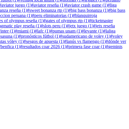
#
aviator juego
(
1
)
#
aviator reseña
(
1
)
#
aviator crash game
(
1
)
#
liga
anza reseña
(
1
)
#
sweet bonanza rtp
(
1
)
#
big bass bonanza
(
1
)
#
big bass
eccion peruana
(
1
)
#
peru eliminatorias
(
1
)
#
blanquirroja
es of olympus reseña
(
1
)
#
gates of olympus rtp
(
1
)
#
ticketmaster
agmatic play reseña
(
1
)
#
slots peru
(
1
)
#
jetx juego
(
1
)
#
jetx reseña
#
inter
(
1
)
#
miami
(
1
)
#
lafc
(
1
)
#
pumas unam
(
1
)
#
levante
(
1
)
#
laliga
osasuna
(
1
)
#
pronósticos fútbol
(
1
)
#
sudamericano de voley
(
1
)
#
voley
stas vóley
(
1
)
#
sesgos de apuesta
(
1
)
#
lanús vs flamengo
(
1
)
#
dónde ver
#
benfica
(
1
)
#
resultados coar 2026
(
1
)
#
primera fase coar
(
1
)
#
geminis