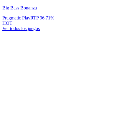
Big Bass Bonanza
Pragmatic Play
RTP
96.71
%
HOT
Ver todos los juegos