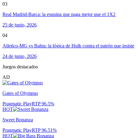
03
Real Madrid-Barça: la esquina que paga mejor que el 1X2
25 de junio, 2026
04
Atletico-MG vs Bahia: la lógica de Hulk contra el patrón que insiste
24 de junio, 2026
Juegos destacados
AD
Gates of Olympus
Pragmatic Play
RTP
96.5
%
HOT
Sweet Bonanza
Pragmatic Play
RTP
96.51
%
HOT