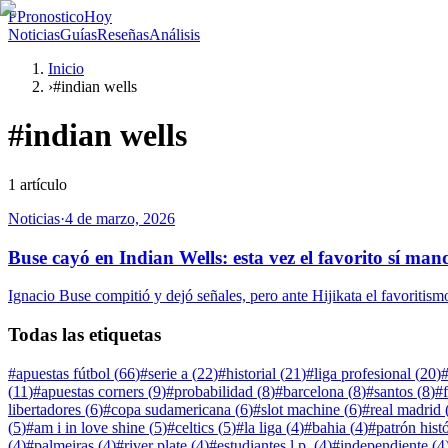
P
PronosticoHoy
Noticias
Guías
Reseñas
Análisis
Inicio
›
#indian wells
#
indian wells
1
artículo
Noticias
·
4 de marzo, 2026
Buse cayó en Indian Wells: esta vez el favorito sí ma
Ignacio Buse compitió y dejó señales, pero ante Hijikata el favoritism
Todas las etiquetas
#
apuestas fútbol
(
66
)
#
serie a
(
22
)
#
historial
(
21
)
#
liga profesional
(
20
)
(
11
)
#
apuestas corners
(
9
)
#
probabilidad
(
8
)
#
barcelona
(
8
)
#
santos
(
8
)
#
libertadores
(
6
)
#
copa sudamericana
(
6
)
#
slot machine
(
6
)
#
real madrid
(
5
)
#
am i in love shine
(
5
)
#
celtics
(
5
)
#
la liga
(
4
)
#
bahia
(
4
)
#
patrón hist
(
4
)
#
palmeiras
(
4
)
#
river plate
(
4
)
#
estudiantes l.p.
(
4
)
#
independiente
(
4