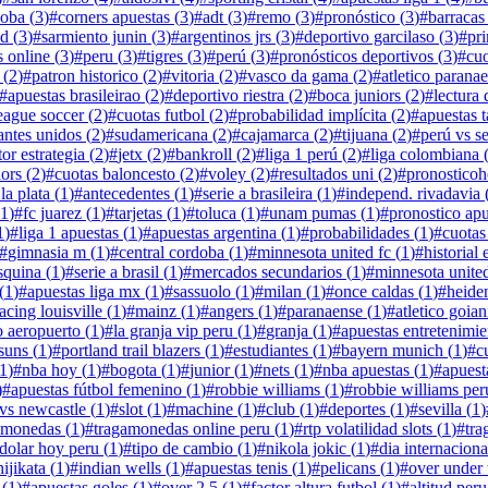
doba
(
3
)
#
corners apuestas
(
3
)
#
adt
(
3
)
#
remo
(
3
)
#
pronóstico
(
3
)
#
barracas
ld
(
3
)
#
sarmiento junin
(
3
)
#
argentinos jrs
(
3
)
#
deportivo garcilaso
(
3
)
#
pr
 online
(
3
)
#
peru
(
3
)
#
tigres
(
3
)
#
perú
(
3
)
#
pronósticos deportivos
(
3
)
#
cuo
(
2
)
#
patron historico
(
2
)
#
vitoria
(
2
)
#
vasco da gama
(
2
)
#
atletico parana
#
apuestas brasileirao
(
2
)
#
deportivo riestra
(
2
)
#
boca juniors
(
2
)
#
lectura 
eague soccer
(
2
)
#
cuotas futbol
(
2
)
#
probabilidad implícita
(
2
)
#
apuestas t
antes unidos
(
2
)
#
sudamericana
(
2
)
#
cajamarca
(
2
)
#
tijuana
(
2
)
#
perú vs s
tor estrategia
(
2
)
#
jetx
(
2
)
#
bankroll
(
2
)
#
liga 1 perú
(
2
)
#
liga colombiana
iors
(
2
)
#
cuotas baloncesto
(
2
)
#
voley
(
2
)
#
resultados uni
(
2
)
#
pronostico
la plata
(
1
)
#
antecedentes
(
1
)
#
serie a brasileira
(
1
)
#
independ. rivadavia
1
)
#
fc juarez
(
1
)
#
tarjetas
(
1
)
#
toluca
(
1
)
#
unam pumas
(
1
)
#
pronostico apu
1
)
#
liga 1 apuestas
(
1
)
#
apuestas argentina
(
1
)
#
probabilidades
(
1
)
#
cuotas
#
gimnasia m
(
1
)
#
central cordoba
(
1
)
#
minnesota united fc
(
1
)
#
historial
squina
(
1
)
#
serie a brasil
(
1
)
#
mercados secundarios
(
1
)
#
minnesota unite
(
1
)
#
apuestas liga mx
(
1
)
#
sassuolo
(
1
)
#
milan
(
1
)
#
once caldas
(
1
)
#
heide
acing louisville
(
1
)
#
mainz
(
1
)
#
angers
(
1
)
#
paranaense
(
1
)
#
atletico goia
 aeropuerto
(
1
)
#
la granja vip peru
(
1
)
#
granja
(
1
)
#
apuestas entretenimie
suns
(
1
)
#
portland trail blazers
(
1
)
#
estudiantes
(
1
)
#
bayern munich
(
1
)
#
c
1
)
#
nba hoy
(
1
)
#
bogota
(
1
)
#
junior
(
1
)
#
nets
(
1
)
#
nba apuestas
(
1
)
#
apuest
)
#
apuestas fútbol femenino
(
1
)
#
robbie williams
(
1
)
#
robbie williams per
vs newcastle
(
1
)
#
slot
(
1
)
#
machine
(
1
)
#
club
(
1
)
#
deportes
(
1
)
#
sevilla
(
1
)
gamonedas
(
1
)
#
tragamonedas online peru
(
1
)
#
rtp volatilidad slots
(
1
)
#
tra
dolar hoy peru
(
1
)
#
tipo de cambio
(
1
)
#
nikola jokic
(
1
)
#
dia internaciona
hijikata
(
1
)
#
indian wells
(
1
)
#
apuestas tenis
(
1
)
#
pelicans
(
1
)
#
over under 
(
1
)
#
apuestas goles
(
1
)
#
over 2.5
(
1
)
#
factor altura futbol
(
1
)
#
altitud peru