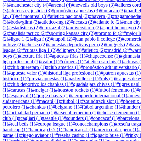
(
4
)
#
manchester city
(
4
)
#
arsenal
(
4
)
#
newells old boys
(
3
)
#
talleres cor
(
3
)
#
defensa y justicia
(
3
)
#
pronóstico apuestas
(
3
)
#
huracan
(
3
)
#
banfie
l.p.
(
3
)
#
cf montreal
(
3
)
#
atletico nacional
(
3
)
#
bayern
(
3
)
#
tragamonedas
(
3
)
#
bodø/glimt
(
3
)
#
atletico-mg
(
2
)
#
necaxa
(
2
)
#
atlante fc
(
2
)
#
man city
(
2
)
#
estadísticas
(
2
)
#
cruz azul
(
2
)
#
universitario
(
2
)
#
sport huancayo
(
2
)
(
2
)
#
analisis tactico
(
2
)
#
sporting kansas city
(
2
)
#
toronto fc
(
2
)
#
major l
(
2
)
#
ligue 1
(
2
)
#
liga f
(
2
)
#
napoli
(
2
)
#
juan pablo ii college
(
2
)
#
comerci
in love
(
2
)
#
chelsea
(
2
)
#
apuestas deportivas peru
(
2
)
#
nuggets
(
2
)
#
avia
league
(
2
)
#
cuotas liga 1
(
2
)
#
clippers
(
2
)
#
atletico
(
2
)
#
madrid
(
2
)
#
warr
boys
(
1
)
#
lectura fría
(
1
)
#
apuestas frías
(
1
)
#
chapecoense
(
1
)
#
gimnasia 
liga profesional
(
1
)
#
valor
(
1
)
#
córners
(
1
)
#
atlético san luis
(
1
)
#
chivas
(
(
1
)
#
club queretaro
(
1
)
#
club america
(
1
)
#
pronóstico adt universitario
(
(
1
)
#
apuesta valor
(
1
)
#
historial liga profesional
(
1
)
#
patron apuestas
(
1
)
histórico
(
1
)
#
previa apuestas
(
1
)
#
nashville sc
(
1
)
#
mls
(
1
)
#
saques de e
(
1
)
#
club deportivo los chankas
(
1
)
#
guadalajara chivas
(
1
)
#
tigres uanl
(
1
)
#
caracas
(
1
)
#
melgar
(
1
)
#
houston rockets
(
1
)
#
fútbol femenino
(
1
)
#
r
(
1
)
#
espanyol
(
1
)
#
jorge chavez
(
1
)
#
aeropuerto internacional
(
1
)
#
nuevo
sudamericana
(
1
)
#
macará
(
1
)
#
futbol
(
1
)
#
soundtrack slot
(
1
)
#
phoenix 
petrolero
(
1
)
#
chankas
(
1
)
#
belgrano
(
1
)
#
fútbol argentino
(
1
)
#
thunder
(
(
1
)
#
actualidad peruana
(
1
)
#
arsenal femenino
(
1
)
#
chelsea femenino
(
1
club
(
1
)
#
cagliari
(
1
)
#
seattle
(
1
)
#
sounders
(
1
)
#
concacaf
(
1
)
#
barcelona 
(
1
)
#
real betis
(
1
)
#
europa league
(
1
)
#
concachampions
(
1
)
#
reseña tra
handicap
(
1
)
#
handicap 0.5
(
1
)
#
handicap -1
(
1
)
#
precio dolar peru
(
1
)
#
game
(
1
)
#
juego aviator
(
1
)
#
reseña casino
(
1
)
#
ignacio buse
(
1
)
#
rinky 
(
1
)
#
carioca
(
1
)
#
primera division
(
1
)
#
over under
(
1
)
#
mas menos goles