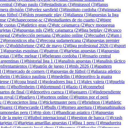
 central
(
3
)
#
sao paulo
(
3
)
#
estadisticas
(
3
)
#
mirassol
(
3
)
#
lanus
imera división
(
3
)
#
velez sarsfield
(
3
)
#
instituto cordoba
(
3
)
#
gimnasia
tas fútbol
(
3
)
#
slots pragmatic play
(
3
)
#
alianza
(
3
)
#
apuestas la liga
ense
(
2
)
#
chapecoense-sc
(
2
)
#
estudiantes de rio cuarto
(
2
)
#
tigre
de cuotas
(
2
)
#
atletico grau
(
2
)
#
utc cajamarca
(
2
)
#
ucv moquegua
arjetas
(
2
)
#
apuestas mls
(
2
)
#
fc cajamarca
(
2
)
#
liga betplay
(
2
)
#
cusco
enegal
(
2
)
#
selección peruana
(
2
)
#
casino online
(
2
)
#
ecuabet
(
2
)
#
am i
(
2
)
#
pronosticos nba
(
2
)
#
recopa sudamericana
(
2
)
#
apuestas premier
hoy
(
2
)
#
oddsfortune
(
2
)
#
2 de mayo
(
2
)
#
liga profesional 2026
(
1
)
#
sport
(
1
)
#
apuestas esquinas
(
1
)
#
patron
(
1
)
#
tarjetas apuestas
(
1
)
#
apuestas
estas
(
1
)
#
fbc melgar
(
1
)
#
belgrano cordoba
(
1
)
#
rosario central
 argentinas
(
1
)
#
historial liga 1
(
1
)
#
analisis apuestas
(
1
)
#
analisis táctico
 enfrentamientos
(
1
)
#
patrón de juego
(
1
)
#
mls 2026
(
1
)
#
apattern
d
(
1
)
#
mercado de corners
(
1
)
#
apuestas de fútbol
(
1
)
#
alianza atletico
nheim
(
1
)
#
clásico paulista
(
1
)
#
medellin
(
1
)
#
deportivo la guaira
niense
(
1
)
#
copa brasil
(
1
)
#
goleadores liga 1
(
1
)
#
alex valera
(
1
)
#
puebla
nto
(
1
)
#
hoffenheim
(
1
)
#
dortmund
(
1
)
#
lazio
(
1
)
#
conmebol
uartos de final
(
1
)
#
deportivo cuenca
(
1
)
#
jaguares
(
1
)
#
independiente
as royal
(
1
)
#
parlays
(
1
)
#
sorteos online
(
1
)
#
juntos por el perú
u
(
1
)
#
conciertos lima
(
1
)
#
ticketmaster peru
(
1
)
#
brighton
(
1
)
#
athletic
#
juarez
(
1
)
#
newcastle
(
1
)
#
bulls
(
1
)
#
torneo apertura
(
1
)
#
panathinaikos
gamonedas peru
(
1
)
#
rtp slots
(
1
)
#
handicap asiatico
(
1
)
#
apuestas
l de la mujer
(
1
)
#
futbol internacional
(
1
)
#
gestion de banca
(
1
)
#
crash
tarjetas
(
1
)
#
tarjetas amarillas apuestas
(
1
)
#
liga 1 peru
(
1
)
#
madureira
 futbol
(
1
)
#
ventaja local altura
(
1
)
#
normas
(
1
)
#
legales
(
1
)
#
peruano