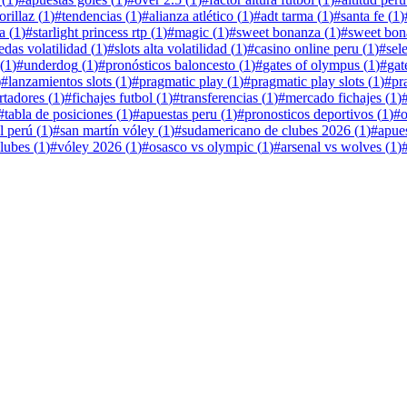
orillaz
(
1
)
#
tendencias
(
1
)
#
alianza atlético
(
1
)
#
adt tarma
(
1
)
#
santa fe
(
1
)
ña
(
1
)
#
starlight princess rtp
(
1
)
#
magic
(
1
)
#
sweet bonanza
(
1
)
#
sweet bon
das volatilidad
(
1
)
#
slots alta volatilidad
(
1
)
#
casino online peru
(
1
)
#
sel
(
1
)
#
underdog
(
1
)
#
pronósticos baloncesto
(
1
)
#
gates of olympus
(
1
)
#
gat
)
#
lanzamientos slots
(
1
)
#
pragmatic play
(
1
)
#
pragmatic play slots
(
1
)
#
pr
rtadores
(
1
)
#
fichajes futbol
(
1
)
#
transferencias
(
1
)
#
mercado fichajes
(
1
)
#
tabla de posiciones
(
1
)
#
apuestas peru
(
1
)
#
pronosticos deportivos
(
1
)
#
l perú
(
1
)
#
san martín vóley
(
1
)
#
sudamericano de clubes 2026
(
1
)
#
apue
lubes
(
1
)
#
vóley 2026
(
1
)
#
osasco vs olympic
(
1
)
#
arsenal vs wolves
(
1
)