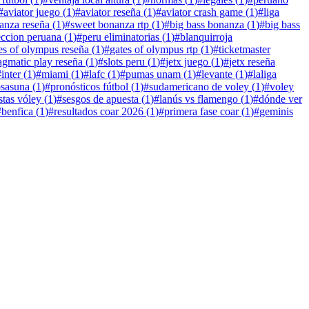
#
aviator juego
(
1
)
#
aviator reseña
(
1
)
#
aviator crash game
(
1
)
#
liga
anza reseña
(
1
)
#
sweet bonanza rtp
(
1
)
#
big bass bonanza
(
1
)
#
big bass
eccion peruana
(
1
)
#
peru eliminatorias
(
1
)
#
blanquirroja
es of olympus reseña
(
1
)
#
gates of olympus rtp
(
1
)
#
ticketmaster
agmatic play reseña
(
1
)
#
slots peru
(
1
)
#
jetx juego
(
1
)
#
jetx reseña
#
inter
(
1
)
#
miami
(
1
)
#
lafc
(
1
)
#
pumas unam
(
1
)
#
levante
(
1
)
#
laliga
osasuna
(
1
)
#
pronósticos fútbol
(
1
)
#
sudamericano de voley
(
1
)
#
voley
stas vóley
(
1
)
#
sesgos de apuesta
(
1
)
#
lanús vs flamengo
(
1
)
#
dónde ver
#
benfica
(
1
)
#
resultados coar 2026
(
1
)
#
primera fase coar
(
1
)
#
geminis