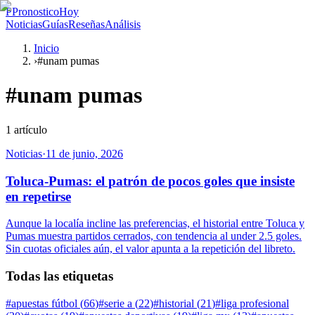
P
PronosticoHoy
Noticias
Guías
Reseñas
Análisis
Inicio
›
#unam pumas
#
unam pumas
1
artículo
Noticias
·
11 de junio, 2026
Toluca-Pumas: el patrón de pocos goles que insiste
en repetirse
Aunque la localía incline las preferencias, el historial entre Toluca y
Pumas muestra partidos cerrados, con tendencia al under 2.5 goles.
Sin cuotas oficiales aún, el valor apunta a la repetición del libreto.
Todas las etiquetas
#
apuestas fútbol
(
66
)
#
serie a
(
22
)
#
historial
(
21
)
#
liga profesional