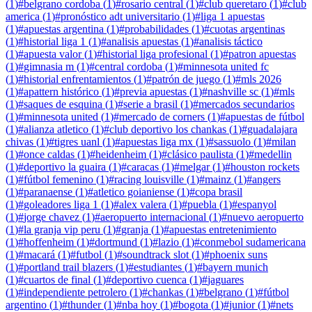
(
1
)
#
belgrano cordoba
(
1
)
#
rosario central
(
1
)
#
club queretaro
(
1
)
#
club
america
(
1
)
#
pronóstico adt universitario
(
1
)
#
liga 1 apuestas
(
1
)
#
apuestas argentina
(
1
)
#
probabilidades
(
1
)
#
cuotas argentinas
(
1
)
#
historial liga 1
(
1
)
#
analisis apuestas
(
1
)
#
analisis táctico
(
1
)
#
apuesta valor
(
1
)
#
historial liga profesional
(
1
)
#
patron apuestas
(
1
)
#
gimnasia m
(
1
)
#
central cordoba
(
1
)
#
minnesota united fc
(
1
)
#
historial enfrentamientos
(
1
)
#
patrón de juego
(
1
)
#
mls 2026
(
1
)
#
apattern histórico
(
1
)
#
previa apuestas
(
1
)
#
nashville sc
(
1
)
#
mls
(
1
)
#
saques de esquina
(
1
)
#
serie a brasil
(
1
)
#
mercados secundarios
(
1
)
#
minnesota united
(
1
)
#
mercado de corners
(
1
)
#
apuestas de fútbol
(
1
)
#
alianza atletico
(
1
)
#
club deportivo los chankas
(
1
)
#
guadalajara
chivas
(
1
)
#
tigres uanl
(
1
)
#
apuestas liga mx
(
1
)
#
sassuolo
(
1
)
#
milan
(
1
)
#
once caldas
(
1
)
#
heidenheim
(
1
)
#
clásico paulista
(
1
)
#
medellin
(
1
)
#
deportivo la guaira
(
1
)
#
caracas
(
1
)
#
melgar
(
1
)
#
houston rockets
(
1
)
#
fútbol femenino
(
1
)
#
racing louisville
(
1
)
#
mainz
(
1
)
#
angers
(
1
)
#
paranaense
(
1
)
#
atletico goianiense
(
1
)
#
copa brasil
(
1
)
#
goleadores liga 1
(
1
)
#
alex valera
(
1
)
#
puebla
(
1
)
#
espanyol
(
1
)
#
jorge chavez
(
1
)
#
aeropuerto internacional
(
1
)
#
nuevo aeropuerto
(
1
)
#
la granja vip peru
(
1
)
#
granja
(
1
)
#
apuestas entretenimiento
(
1
)
#
hoffenheim
(
1
)
#
dortmund
(
1
)
#
lazio
(
1
)
#
conmebol sudamericana
(
1
)
#
macará
(
1
)
#
futbol
(
1
)
#
soundtrack slot
(
1
)
#
phoenix suns
(
1
)
#
portland trail blazers
(
1
)
#
estudiantes
(
1
)
#
bayern munich
(
1
)
#
cuartos de final
(
1
)
#
deportivo cuenca
(
1
)
#
jaguares
(
1
)
#
independiente petrolero
(
1
)
#
chankas
(
1
)
#
belgrano
(
1
)
#
fútbol
argentino
(
1
)
#
thunder
(
1
)
#
nba hoy
(
1
)
#
bogota
(
1
)
#
junior
(
1
)
#
nets