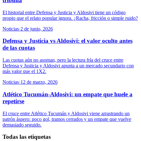
tribuna
El historial entre Defensa y Justicia y Aldosivi tiene un código
propio que el relato popular ignora. ¿Racha, fricción o simple ruido?
Noticias
·
2 de junio, 2026
Defensa y Justicia vs Aldosivi: el valor oculto antes
de las cuotas
Las cuotas aún no asoman, pero la lectura fría del cruce entre
Defensa y Justicia y Aldosivi apunta a un mercado secundario con
más valor que el 1X2.
Noticias
·
12 de marzo, 2026
Atlético Tucumán-Aldosivi: un empate que huele a
repetirse
El cruce entre Atlético Tucumán y Aldosivi viene arrastrando un
patrón áspero: poco gol, tramos cerrados y un empate que vuelve
demasiado seguido.
Todas las etiquetas