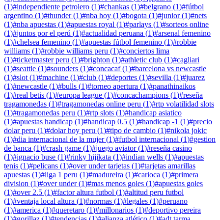
(
1
)
#
independiente petrolero
(
1
)
#
chankas
(
1
)
#
belgrano
(
1
)
#
fútbol
argentino
(
1
)
#
thunder
(
1
)
#
nba hoy
(
1
)
#
bogota
(
1
)
#
junior
(
1
)
#
nets
(
1
)
#
nba apuestas
(
1
)
#
apuestas royal
(
1
)
#
parlays
(
1
)
#
sorteos online
(
1
)
#
juntos por el perú
(
1
)
#
actualidad peruana
(
1
)
#
arsenal femenino
(
1
)
#
chelsea femenino
(
1
)
#
apuestas fútbol femenino
(
1
)
#
robbie
williams
(
1
)
#
robbie williams peru
(
1
)
#
conciertos lima
(
1
)
#
ticketmaster peru
(
1
)
#
brighton
(
1
)
#
athletic club
(
1
)
#
cagliari
(
1
)
#
seattle
(
1
)
#
sounders
(
1
)
#
concacaf
(
1
)
#
barcelona vs newcastle
(
1
)
#
slot
(
1
)
#
machine
(
1
)
#
club
(
1
)
#
deportes
(
1
)
#
sevilla
(
1
)
#
juarez
(
1
)
#
newcastle
(
1
)
#
bulls
(
1
)
#
torneo apertura
(
1
)
#
panathinaikos
(
1
)
#
real betis
(
1
)
#
europa league
(
1
)
#
concachampions
(
1
)
#
reseña
tragamonedas
(
1
)
#
tragamonedas online peru
(
1
)
#
rtp volatilidad slots
(
1
)
#
tragamonedas peru
(
1
)
#
rtp slots
(
1
)
#
handicap asiatico
(
1
)
#
apuestas handicap
(
1
)
#
handicap 0.5
(
1
)
#
handicap -1
(
1
)
#
precio
dolar peru
(
1
)
#
dolar hoy peru
(
1
)
#
tipo de cambio
(
1
)
#
nikola jokic
(
1
)
#
dia internacional de la mujer
(
1
)
#
futbol internacional
(
1
)
#
gestion
de banca
(
1
)
#
crash game
(
1
)
#
juego aviator
(
1
)
#
reseña casino
(
1
)
#
ignacio buse
(
1
)
#
rinky hijikata
(
1
)
#
indian wells
(
1
)
#
apuestas
tenis
(
1
)
#
pelicans
(
1
)
#
over under tarjetas
(
1
)
#
tarjetas amarillas
apuestas
(
1
)
#
liga 1 peru
(
1
)
#
madureira
(
1
)
#
carioca
(
1
)
#
primera
division
(
1
)
#
over under
(
1
)
#
mas menos goles
(
1
)
#
apuestas goles
(
1
)
#
over 2.5
(
1
)
#
factor altura futbol
(
1
)
#
altitud peru futbol
(
1
)
#
ventaja local altura
(
1
)
#
normas
(
1
)
#
legales
(
1
)
#
peruano
(
1
)
#
america
(
1
)
#
queretaro
(
1
)
#
millonarios
(
1
)
#
deportivo pereira
(
1
)
#
gorillaz
(
1
)
#
tendencias
(
1
)
#
alianza atlético
(
1
)
#
adt tarma