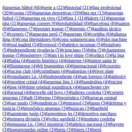
#
apuestas fútbol
(
66
)
#
serie a
(
22
)
#
historial
(
21
)
#
liga profesional
(
20
)
#
cuotas
(
19
)
#
apuestas deportivas
(
19
)
#
liga mx
(
13
)
#
apuestas
futbol
(
13
)
#
apuestas en vivo
(
13
)
#
liga 1
(
11
)
#
lakers
(
11
)
#
apuestas
nba
(
11
)
#
apuestas corners
(
9
)
#
probabilidad
(
8
)
#
barcelona
(
8
)
#
santos
(
8
)
#
flamengo
(
7
)
#
premier league
(
7
)
#
gremio
(
7
)
#
análisis táctico
(
7
)
#
corners
(
7
)
#
apuestas perú
(
7
)
#
apuestas
(
6
)
#
coritiba
(
6
)
#
alianza
lima
(
6
)
#
copa libertadores
(
6
)
#
copa sudamericana
(
6
)
#
slot machine
(
6
)
#
real madrid
(
5
)
#
liverpool
(
5
)
#
atletico tucuman
(
5
)
#
botafogo
(
5
)
#
independiente rivadavia
(
5
)
#
cienciano
(
5
)
#
nba
(
5
)
#
champions
league
(
5
)
#
monterrey
(
5
)
#
am i in love shine
(
5
)
#
celtics
(
5
)
#
la liga
(
4
)
#
bahia
(
4
)
#
patrón histórico
(
4
)
#
platense
(
4
)
#
union santa fe
(
4
)
#
fluminense
(
4
)
#
rb bragantino
(
4
)
#
internacional
(
4
)
#
cruzeiro
(
4
)
#
racing club
(
4
)
#
corinthians
(
4
)
#
palmeiras
(
4
)
#
river plate
(
4
)
#
estudiantes l.p.
(
4
)
#
independiente
(
4
)
#
san lorenzo
(
4
)
#
aldosivi
(
4
)
#
sporting cristal
(
4
)
#
apuestas liga 1
(
4
)
#
bundesliga
(
4
)
#
racing
(
4
)
#
psg
(
4
)
#
shine original soundtrack
(
4
)
#
manchester city
(
4
)
#
arsenal
(
4
)
#
newells old boys
(
3
)
#
talleres cordoba
(
3
)
#
corners
apuestas
(
3
)
#
adt
(
3
)
#
remo
(
3
)
#
pronóstico
(
3
)
#
barracas central
(
3
)
#
sao paulo
(
3
)
#
estadisticas
(
3
)
#
mirassol
(
3
)
#
lanus
(
3
)
#
defensa y
justicia
(
3
)
#
pronóstico apuestas
(
3
)
#
huracan
(
3
)
#
banfield
(
3
)
#
sarmiento junin
(
3
)
#
argentinos jrs
(
3
)
#
deportivo garcilaso
(
3
)
#
primera división
(
3
)
#
velez sarsfield
(
3
)
#
instituto cordoba
(
3
)
#
gimnasia l.p.
(
3
)
#
cf montreal
(
3
)
#
atletico nacional
(
3
)
#
bayern
(
3
)
#
tragamonedas online
(
3
)
#
peru
(
3
)
#
tigres
(
3
)
#
perú