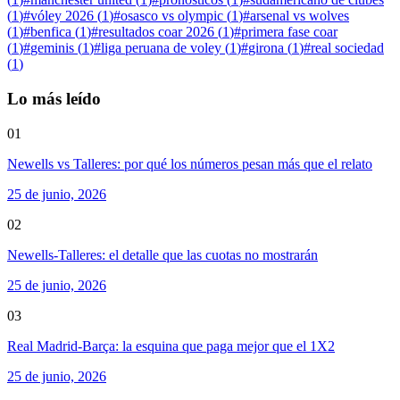
(
1
)
#
vóley 2026
(
1
)
#
osasco vs olympic
(
1
)
#
arsenal vs wolves
(
1
)
#
benfica
(
1
)
#
resultados coar 2026
(
1
)
#
primera fase coar
(
1
)
#
geminis
(
1
)
#
liga peruana de voley
(
1
)
#
girona
(
1
)
#
real sociedad
(
1
)
Lo más leído
01
Newells vs Talleres: por qué los números pesan más que el relato
25 de junio, 2026
02
Newells-Talleres: el detalle que las cuotas no mostrarán
25 de junio, 2026
03
Real Madrid-Barça: la esquina que paga mejor que el 1X2
25 de junio, 2026