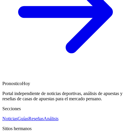
PronosticoHoy
Portal independiente de noticias deportivas, análisis de apuestas y
reseñas de casas de apuestas para el mercado peruano.
Secciones
Noticias
Guías
Reseñas
Análisis
Sitios hermanos