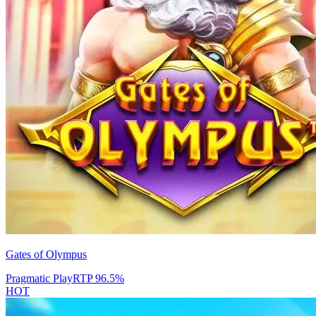
Gates of Olympus
Pragmatic Play
RTP
96.5
%
HOT