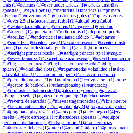
tenis
(
1
)
#
pelicans
(
1
)
#
over under tarjetas
(
1
)
#
tarjetas amarillas
apuestas
(
1
)
#
liga 1 peru
(
1
)
#
madureira
(
1
)
#
carioca
(
1
)
#
primera
division
(
1
)
#
over under
(
1
)
#
mas menos goles
(
1
)
#
apuestas goles
(
1
)
#
over 2.5
(
1
)
#
factor altura futbol
(
1
)
#
altitud peru futbol
(
1
)
#
ventaja local altura
(
1
)
#
normas
(
1
)
#
legales
(
1
)
#
peruano
(
1
)
#
america
(
1
)
#
queretaro
(
1
)
#
millonarios
(
1
)
#
deportivo pereira
(
1
)
#
gorillaz
(
1
)
#
tendencias
(
1
)
#
alianza atlético
(
1
)
#
adt tarma
(
1
)
#
santa fe
(
1
)
#
aviator juego
(
1
)
#
aviator reseña
(
1
)
#
aviator crash
game
(
1
)
#
liga profesional argentina
(
1
)
#
starlight princess
(
1
)
#
starlight princess reseña
(
1
)
#
starlight princess rtp
(
1
)
#
magic
(
1
)
#
sweet bonanza
(
1
)
#
sweet bonanza reseña
(
1
)
#
sweet bonanza rtp
(
1
)
#
big bass bonanza
(
1
)
#
big bass bonanza reseña
(
1
)
#
big bass
splash
(
1
)
#
volatilidad slots
(
1
)
#
tragamonedas volatilidad
(
1
)
#
slots
alta volatilidad
(
1
)
#
casino online peru
(
1
)
#
seleccion peruana
(
1
)
#
peru eliminatorias
(
1
)
#
blanquirroja
(
1
)
#
convocatoria
(
1
)
#
onpe
(
1
)
#
gestión de bankroll
(
1
)
#
championship
(
1
)
#
underdog
(
1
)
#
pronósticos baloncesto
(
1
)
#
gates of olympus
(
1
)
#
gates of
olympus reseña
(
1
)
#
gates of olympus rtp
(
1
)
#
ticketmaster
(
1
)
#
reventa de entradas
(
1
)
#
nuevas tragamonedas
(
1
)
#
slots nuevos
(
1
)
#
lanzamientos slots
(
1
)
#
pragmatic play
(
1
)
#
pragmatic play slots
(
1
)
#
pragmatic play reseña
(
1
)
#
slots peru
(
1
)
#
jetx juego
(
1
)
#
jetx
reseña
(
1
)
#
jetx estrategia
(
1
)
#
libertadores apuestas
(
1
)
#
equipos
peruanos libertadores
(
1
)
#
fichajes futbol
(
1
)
#
transferencias
(
1
)
#
mercado fichajes
(
1
)
#
inter
(
1
)
#
miami
(
1
)
#
lafc
(
1
)
#
pumas unam