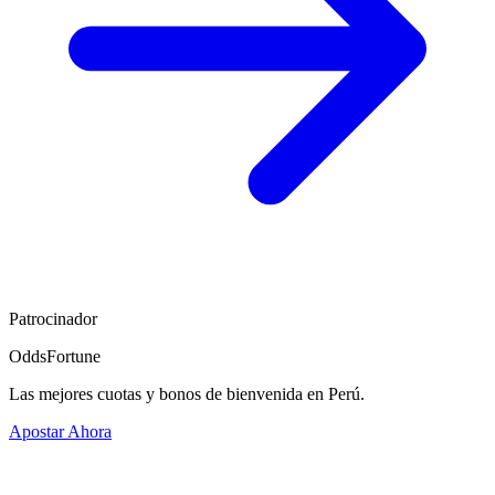
Patrocinador
OddsFortune
Las mejores cuotas y bonos de bienvenida en Perú.
Apostar Ahora