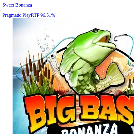
Sweet Bonanza
Pragmatic Play
RTP
96.51
%