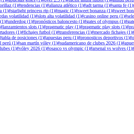
orillaz
(
1
)
#
tendencias
(
1
)
#
alianza atlético
(
1
)
#
adt tarma
(
1
)
#
santa fe
(
1
)
ña
(
1
)
#
starlight princess rtp
(
1
)
#
magic
(
1
)
#
sweet bonanza
(
1
)
#
sweet bon
das volatilidad
(
1
)
#
slots alta volatilidad
(
1
)
#
casino online peru
(
1
)
#
sel
(
1
)
#
underdog
(
1
)
#
pronósticos baloncesto
(
1
)
#
gates of olympus
(
1
)
#
gat
)
#
lanzamientos slots
(
1
)
#
pragmatic play
(
1
)
#
pragmatic play slots
(
1
)
#
pr
rtadores
(
1
)
#
fichajes futbol
(
1
)
#
transferencias
(
1
)
#
mercado fichajes
(
1
)
#
tabla de posiciones
(
1
)
#
apuestas peru
(
1
)
#
pronosticos deportivos
(
1
)
#
l perú
(
1
)
#
san martín vóley
(
1
)
#
sudamericano de clubes 2026
(
1
)
#
apue
lubes
(
1
)
#
vóley 2026
(
1
)
#
osasco vs olympic
(
1
)
#
arsenal vs wolves
(
1
)