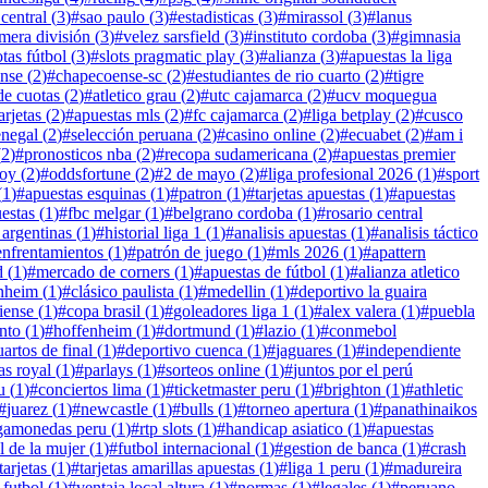
 central
(
3
)
#
sao paulo
(
3
)
#
estadisticas
(
3
)
#
mirassol
(
3
)
#
lanus
imera división
(
3
)
#
velez sarsfield
(
3
)
#
instituto cordoba
(
3
)
#
gimnasia
tas fútbol
(
3
)
#
slots pragmatic play
(
3
)
#
alianza
(
3
)
#
apuestas la liga
ense
(
2
)
#
chapecoense-sc
(
2
)
#
estudiantes de rio cuarto
(
2
)
#
tigre
de cuotas
(
2
)
#
atletico grau
(
2
)
#
utc cajamarca
(
2
)
#
ucv moquegua
arjetas
(
2
)
#
apuestas mls
(
2
)
#
fc cajamarca
(
2
)
#
liga betplay
(
2
)
#
cusco
enegal
(
2
)
#
selección peruana
(
2
)
#
casino online
(
2
)
#
ecuabet
(
2
)
#
am i
(
2
)
#
pronosticos nba
(
2
)
#
recopa sudamericana
(
2
)
#
apuestas premier
hoy
(
2
)
#
oddsfortune
(
2
)
#
2 de mayo
(
2
)
#
liga profesional 2026
(
1
)
#
sport
(
1
)
#
apuestas esquinas
(
1
)
#
patron
(
1
)
#
tarjetas apuestas
(
1
)
#
apuestas
estas
(
1
)
#
fbc melgar
(
1
)
#
belgrano cordoba
(
1
)
#
rosario central
 argentinas
(
1
)
#
historial liga 1
(
1
)
#
analisis apuestas
(
1
)
#
analisis táctico
 enfrentamientos
(
1
)
#
patrón de juego
(
1
)
#
mls 2026
(
1
)
#
apattern
d
(
1
)
#
mercado de corners
(
1
)
#
apuestas de fútbol
(
1
)
#
alianza atletico
nheim
(
1
)
#
clásico paulista
(
1
)
#
medellin
(
1
)
#
deportivo la guaira
niense
(
1
)
#
copa brasil
(
1
)
#
goleadores liga 1
(
1
)
#
alex valera
(
1
)
#
puebla
nto
(
1
)
#
hoffenheim
(
1
)
#
dortmund
(
1
)
#
lazio
(
1
)
#
conmebol
uartos de final
(
1
)
#
deportivo cuenca
(
1
)
#
jaguares
(
1
)
#
independiente
as royal
(
1
)
#
parlays
(
1
)
#
sorteos online
(
1
)
#
juntos por el perú
u
(
1
)
#
conciertos lima
(
1
)
#
ticketmaster peru
(
1
)
#
brighton
(
1
)
#
athletic
#
juarez
(
1
)
#
newcastle
(
1
)
#
bulls
(
1
)
#
torneo apertura
(
1
)
#
panathinaikos
gamonedas peru
(
1
)
#
rtp slots
(
1
)
#
handicap asiatico
(
1
)
#
apuestas
l de la mujer
(
1
)
#
futbol internacional
(
1
)
#
gestion de banca
(
1
)
#
crash
tarjetas
(
1
)
#
tarjetas amarillas apuestas
(
1
)
#
liga 1 peru
(
1
)
#
madureira
 futbol
(
1
)
#
ventaja local altura
(
1
)
#
normas
(
1
)
#
legales
(
1
)
#
peruano