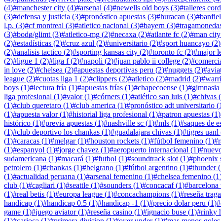
(
4
)
#
manchester city
(
4
)
#
arsenal
(
4
)
#
newells old boys
(
3
)
#
talleres cor
(
3
)
#
defensa y justicia
(
3
)
#
pronóstico apuestas
(
3
)
#
huracan
(
3
)
#
banfie
l.p.
(
3
)
#
cf montreal
(
3
)
#
atletico nacional
(
3
)
#
bayern
(
3
)
#
tragamonedas
(
3
)
#
bodø/glimt
(
3
)
#
atletico-mg
(
2
)
#
necaxa
(
2
)
#
atlante fc
(
2
)
#
man city
(
2
)
#
estadísticas
(
2
)
#
cruz azul
(
2
)
#
universitario
(
2
)
#
sport huancayo
(
2
)
(
2
)
#
analisis tactico
(
2
)
#
sporting kansas city
(
2
)
#
toronto fc
(
2
)
#
major l
(
2
)
#
ligue 1
(
2
)
#
liga f
(
2
)
#
napoli
(
2
)
#
juan pablo ii college
(
2
)
#
comerci
in love
(
2
)
#
chelsea
(
2
)
#
apuestas deportivas peru
(
2
)
#
nuggets
(
2
)
#
avia
league
(
2
)
#
cuotas liga 1
(
2
)
#
clippers
(
2
)
#
atletico
(
2
)
#
madrid
(
2
)
#
warr
boys
(
1
)
#
lectura fría
(
1
)
#
apuestas frías
(
1
)
#
chapecoense
(
1
)
#
gimnasia 
liga profesional
(
1
)
#
valor
(
1
)
#
córners
(
1
)
#
atlético san luis
(
1
)
#
chivas
(
(
1
)
#
club queretaro
(
1
)
#
club america
(
1
)
#
pronóstico adt universitario
(
(
1
)
#
apuesta valor
(
1
)
#
historial liga profesional
(
1
)
#
patron apuestas
(
1
)
histórico
(
1
)
#
previa apuestas
(
1
)
#
nashville sc
(
1
)
#
mls
(
1
)
#
saques de e
(
1
)
#
club deportivo los chankas
(
1
)
#
guadalajara chivas
(
1
)
#
tigres uanl
(
1
)
#
caracas
(
1
)
#
melgar
(
1
)
#
houston rockets
(
1
)
#
fútbol femenino
(
1
)
#
r
(
1
)
#
espanyol
(
1
)
#
jorge chavez
(
1
)
#
aeropuerto internacional
(
1
)
#
nuevo
sudamericana
(
1
)
#
macará
(
1
)
#
futbol
(
1
)
#
soundtrack slot
(
1
)
#
phoenix 
petrolero
(
1
)
#
chankas
(
1
)
#
belgrano
(
1
)
#
fútbol argentino
(
1
)
#
thunder
(
(
1
)
#
actualidad peruana
(
1
)
#
arsenal femenino
(
1
)
#
chelsea femenino
(
1
club
(
1
)
#
cagliari
(
1
)
#
seattle
(
1
)
#
sounders
(
1
)
#
concacaf
(
1
)
#
barcelona 
(
1
)
#
real betis
(
1
)
#
europa league
(
1
)
#
concachampions
(
1
)
#
reseña tra
handicap
(
1
)
#
handicap 0.5
(
1
)
#
handicap -1
(
1
)
#
precio dolar peru
(
1
)
#
game
(
1
)
#
juego aviator
(
1
)
#
reseña casino
(
1
)
#
ignacio buse
(
1
)
#
rinky 
(
1
)
#
carioca
(
1
)
#
primera division
(
1
)
#
over under
(
1
)
#
mas menos goles