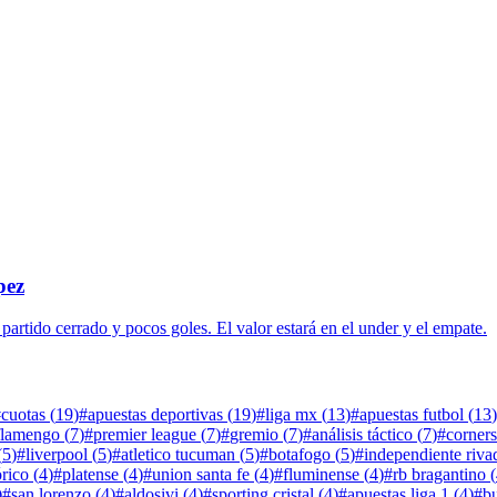
pez
partido cerrado y pocos goles. El valor estará en el under y el empate.
#
cuotas
(
19
)
#
apuestas deportivas
(
19
)
#
liga mx
(
13
)
#
apuestas futbol
(
13
)
flamengo
(
7
)
#
premier league
(
7
)
#
gremio
(
7
)
#
análisis táctico
(
7
)
#
corners
(
5
)
#
liverpool
(
5
)
#
atletico tucuman
(
5
)
#
botafogo
(
5
)
#
independiente riva
órico
(
4
)
#
platense
(
4
)
#
union santa fe
(
4
)
#
fluminense
(
4
)
#
rb bragantino
(
)
#
san lorenzo
(
4
)
#
aldosivi
(
4
)
#
sporting cristal
(
4
)
#
apuestas liga 1
(
4
)
#
b