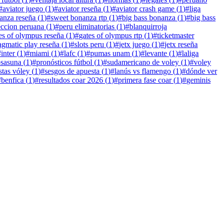
#
aviator juego
(
1
)
#
aviator reseña
(
1
)
#
aviator crash game
(
1
)
#
liga
anza reseña
(
1
)
#
sweet bonanza rtp
(
1
)
#
big bass bonanza
(
1
)
#
big bass
eccion peruana
(
1
)
#
peru eliminatorias
(
1
)
#
blanquirroja
es of olympus reseña
(
1
)
#
gates of olympus rtp
(
1
)
#
ticketmaster
agmatic play reseña
(
1
)
#
slots peru
(
1
)
#
jetx juego
(
1
)
#
jetx reseña
#
inter
(
1
)
#
miami
(
1
)
#
lafc
(
1
)
#
pumas unam
(
1
)
#
levante
(
1
)
#
laliga
osasuna
(
1
)
#
pronósticos fútbol
(
1
)
#
sudamericano de voley
(
1
)
#
voley
stas vóley
(
1
)
#
sesgos de apuesta
(
1
)
#
lanús vs flamengo
(
1
)
#
dónde ver
#
benfica
(
1
)
#
resultados coar 2026
(
1
)
#
primera fase coar
(
1
)
#
geminis