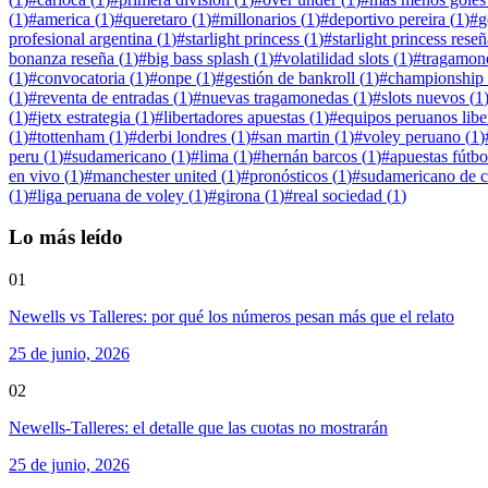
(
1
)
#
america
(
1
)
#
queretaro
(
1
)
#
millonarios
(
1
)
#
deportivo pereira
(
1
)
#
g
profesional argentina
(
1
)
#
starlight princess
(
1
)
#
starlight princess rese
bonanza reseña
(
1
)
#
big bass splash
(
1
)
#
volatilidad slots
(
1
)
#
tragamone
(
1
)
#
convocatoria
(
1
)
#
onpe
(
1
)
#
gestión de bankroll
(
1
)
#
championship
(
1
)
#
reventa de entradas
(
1
)
#
nuevas tragamonedas
(
1
)
#
slots nuevos
(
1
(
1
)
#
jetx estrategia
(
1
)
#
libertadores apuestas
(
1
)
#
equipos peruanos libe
(
1
)
#
tottenham
(
1
)
#
derbi londres
(
1
)
#
san martin
(
1
)
#
voley peruano
(
1
)
peru
(
1
)
#
sudamericano
(
1
)
#
lima
(
1
)
#
hernán barcos
(
1
)
#
apuestas fútbo
en vivo
(
1
)
#
manchester united
(
1
)
#
pronósticos
(
1
)
#
sudamericano de c
(
1
)
#
liga peruana de voley
(
1
)
#
girona
(
1
)
#
real sociedad
(
1
)
Lo más leído
01
Newells vs Talleres: por qué los números pesan más que el relato
25 de junio, 2026
02
Newells-Talleres: el detalle que las cuotas no mostrarán
25 de junio, 2026