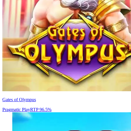
Gates of Olympus
Pragmatic Play
RTP
96.5
%