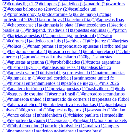
(
2
)
#
cuotas liga 1
(
2
)
#
clippers
(
2
)
#
atletico
(
2
)
#
madrid
(
2
)
#
warriors
(
2
)
#
cuotas baloncesto
(
2
)
#
voley
(
2
)
#
resultados uni
(
2
)
#
pronosticohoy
(
2
)
#
oddsfortune
(
2
)
#
2 de mayo
(
2
)
#
liga
profesional 2026
(
1
)
#
sport boys
(
1
)
#
lectura fría
(
1
)
#
apuestas frías
(
1
)
#
chapecoense
(
1
)
#
gimnasia la plata
(
1
)
#
antecedentes
(
1
)
#
serie a
brasileira
(
1
)
#
independ. rivadavia
(
1
)
#
apuestas esquinas
(
1
)
#
patron
(
1
)
#
tarjetas apuestas
(
1
)
#
apuestas liga profesional
(
1
)
#
valor
(
1
)
#
córners
(
1
)
#
atlético san luis
(
1
)
#
chivas
(
1
)
#
fc juarez
(
1
)
#
tarjetas
(
1
)
#
toluca
(
1
)
#
unam pumas
(
1
)
#
pronostico apuestas
(
1
)
#
fbc melgar
(
1
)
#
belgrano cordoba
(
1
)
#
rosario central
(
1
)
#
club queretaro
(
1
)
#
club
america
(
1
)
#
pronóstico adt universitario
(
1
)
#
liga 1 apuestas
(
1
)
#
apuestas argentina
(
1
)
#
probabilidades
(
1
)
#
cuotas argentinas
(
1
)
#
historial liga 1
(
1
)
#
analisis apuestas
(
1
)
#
analisis táctico
(
1
)
#
apuesta valor
(
1
)
#
historial liga profesional
(
1
)
#
patron apuestas
(
1
)
#
gimnasia m
(
1
)
#
central cordoba
(
1
)
#
minnesota united fc
(
1
)
#
historial enfrentamientos
(
1
)
#
patrón de juego
(
1
)
#
mls 2026
(
1
)
#
apattern histórico
(
1
)
#
previa apuestas
(
1
)
#
nashville sc
(
1
)
#
mls
(
1
)
#
saques de esquina
(
1
)
#
serie a brasil
(
1
)
#
mercados secundarios
(
1
)
#
minnesota united
(
1
)
#
mercado de corners
(
1
)
#
apuestas de fútbol
(
1
)
#
alianza atletico
(
1
)
#
club deportivo los chankas
(
1
)
#
guadalajara
chivas
(
1
)
#
tigres uanl
(
1
)
#
apuestas liga mx
(
1
)
#
sassuolo
(
1
)
#
milan
(
1
)
#
once caldas
(
1
)
#
heidenheim
(
1
)
#
clásico paulista
(
1
)
#
medellin
(
1
)
#
deportivo la guaira
(
1
)
#
caracas
(
1
)
#
melgar
(
1
)
#
houston rockets
(
1
)
#
fútbol femenino
(
1
)
#
racing louisville
(
1
)
#
mainz
(
1
)
#
angers
(
1
)
#
paranaense
(
1
)
#
atletico goianiense
(
1
)
#
copa brasil