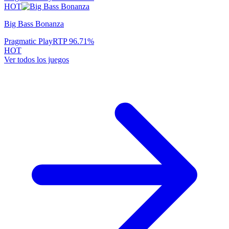
HOT
Big Bass Bonanza
Pragmatic Play
RTP
96.71
%
HOT
Ver todos los juegos