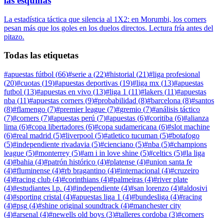
las esquinas
La estadística táctica que silencia al 1X2: en Morumbi, los corners
pesan más que los goles en los duelos directos. Lectura fría antes del
pitazo.
Todas las etiquetas
#
apuestas fútbol
(
66
)
#
serie a
(
22
)
#
historial
(
21
)
#
liga profesional
(
20
)
#
cuotas
(
19
)
#
apuestas deportivas
(
19
)
#
liga mx
(
13
)
#
apuestas
futbol
(
13
)
#
apuestas en vivo
(
13
)
#
liga 1
(
11
)
#
lakers
(
11
)
#
apuestas
nba
(
11
)
#
apuestas corners
(
9
)
#
probabilidad
(
8
)
#
barcelona
(
8
)
#
santos
(
8
)
#
flamengo
(
7
)
#
premier league
(
7
)
#
gremio
(
7
)
#
análisis táctico
(
7
)
#
corners
(
7
)
#
apuestas perú
(
7
)
#
apuestas
(
6
)
#
coritiba
(
6
)
#
alianza
lima
(
6
)
#
copa libertadores
(
6
)
#
copa sudamericana
(
6
)
#
slot machine
(
6
)
#
real madrid
(
5
)
#
liverpool
(
5
)
#
atletico tucuman
(
5
)
#
botafogo
(
5
)
#
independiente rivadavia
(
5
)
#
cienciano
(
5
)
#
nba
(
5
)
#
champions
league
(
5
)
#
monterrey
(
5
)
#
am i in love shine
(
5
)
#
celtics
(
5
)
#
la liga
(
4
)
#
bahia
(
4
)
#
patrón histórico
(
4
)
#
platense
(
4
)
#
union santa fe
(
4
)
#
fluminense
(
4
)
#
rb bragantino
(
4
)
#
internacional
(
4
)
#
cruzeiro
(
4
)
#
racing club
(
4
)
#
corinthians
(
4
)
#
palmeiras
(
4
)
#
river plate
(
4
)
#
estudiantes l.p.
(
4
)
#
independiente
(
4
)
#
san lorenzo
(
4
)
#
aldosivi
(
4
)
#
sporting cristal
(
4
)
#
apuestas liga 1
(
4
)
#
bundesliga
(
4
)
#
racing
(
4
)
#
psg
(
4
)
#
shine original soundtrack
(
4
)
#
manchester city
(
4
)
#
arsenal
(
4
)
#
newells old boys
(
3
)
#
talleres cordoba
(
3
)
#
corners