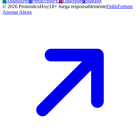
A
AnalisisPro
P
PrediccionPE
D
DataSport
S
StatsBet
©
2026
PronosticoHoy
|
18+ Juega responsablemente
|
OddsFortune
Apostar Ahora