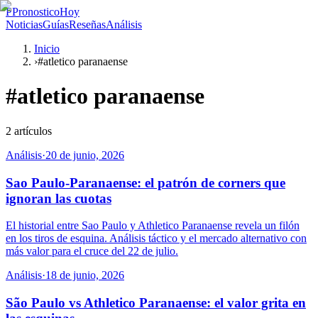
P
PronosticoHoy
Noticias
Guías
Reseñas
Análisis
Inicio
›
#atletico paranaense
#
atletico paranaense
2
artículos
Análisis
·
20 de junio, 2026
Sao Paulo-Paranaense: el patrón de corners que
ignoran las cuotas
El historial entre Sao Paulo y Athletico Paranaense revela un filón
en los tiros de esquina. Análisis táctico y el mercado alternativo con
más valor para el cruce del 22 de julio.
Análisis
·
18 de junio, 2026
São Paulo vs Athletico Paranaense: el valor grita en