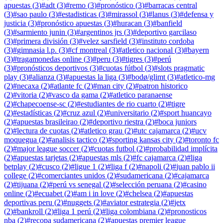
apuestas
(
3
)
#
adt
(
3
)
#
remo
(
3
)
#
pronóstico
(
3
)
#
barracas central
(
3
)
#
sao paulo
(
3
)
#
estadisticas
(
3
)
#
mirassol
(
3
)
#
lanus
(
3
)
#
defensa y
justicia
(
3
)
#
pronóstico apuestas
(
3
)
#
huracan
(
3
)
#
banfield
(
3
)
#
sarmiento junin
(
3
)
#
argentinos jrs
(
3
)
#
deportivo garcilaso
(
3
)
#
primera división
(
3
)
#
velez sarsfield
(
3
)
#
instituto cordoba
(
3
)
#
gimnasia l.p.
(
3
)
#
cf montreal
(
3
)
#
atletico nacional
(
3
)
#
bayern
(
3
)
#
tragamonedas online
(
3
)
#
peru
(
3
)
#
tigres
(
3
)
#
perú
(
3
)
#
pronósticos deportivos
(
3
)
#
cuotas fútbol
(
3
)
#
slots pragmatic
play
(
3
)
#
alianza
(
3
)
#
apuestas la liga
(
3
)
#
bodø/glimt
(
3
)
#
atletico-mg
(
2
)
#
necaxa
(
2
)
#
atlante fc
(
2
)
#
man city
(
2
)
#
patron historico
(
2
)
#
vitoria
(
2
)
#
vasco da gama
(
2
)
#
atletico paranaense
(
2
)
#
chapecoense-sc
(
2
)
#
estudiantes de rio cuarto
(
2
)
#
tigre
(
2
)
#
estadísticas
(
2
)
#
cruz azul
(
2
)
#
universitario
(
2
)
#
sport huancayo
(
2
)
#
apuestas brasileirao
(
2
)
#
deportivo riestra
(
2
)
#
boca juniors
(
2
)
#
lectura de cuotas
(
2
)
#
atletico grau
(
2
)
#
utc cajamarca
(
2
)
#
ucv
moquegua
(
2
)
#
analisis tactico
(
2
)
#
sporting kansas city
(
2
)
#
toronto fc
(
2
)
#
major league soccer
(
2
)
#
cuotas futbol
(
2
)
#
probabilidad implícita
(
2
)
#
apuestas tarjetas
(
2
)
#
apuestas mls
(
2
)
#
fc cajamarca
(
2
)
#
liga
betplay
(
2
)
#
cusco
(
2
)
#
ligue 1
(
2
)
#
liga f
(
2
)
#
napoli
(
2
)
#
juan pablo ii
college
(
2
)
#
comerciantes unidos
(
2
)
#
sudamericana
(
2
)
#
cajamarca
(
2
)
#
tijuana
(
2
)
#
perú vs senegal
(
2
)
#
selección peruana
(
2
)
#
casino
online
(
2
)
#
ecuabet
(
2
)
#
am i in love
(
2
)
#
chelsea
(
2
)
#
apuestas
deportivas peru
(
2
)
#
nuggets
(
2
)
#
aviator estrategia
(
2
)
#
jetx
(
2
)
#
bankroll
(
2
)
#
liga 1 perú
(
2
)
#
liga colombiana
(
2
)
#
pronosticos
nba
(
2
)
#
recopa sudamericana
(
2
)
#
apuestas premier league