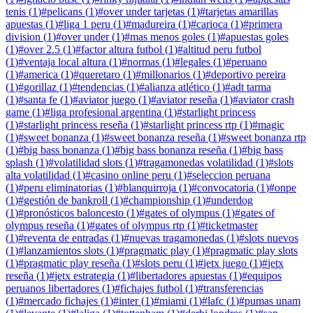
tenis
(
1
)
#
pelicans
(
1
)
#
over under tarjetas
(
1
)
#
tarjetas amarillas
apuestas
(
1
)
#
liga 1 peru
(
1
)
#
madureira
(
1
)
#
carioca
(
1
)
#
primera
division
(
1
)
#
over under
(
1
)
#
mas menos goles
(
1
)
#
apuestas goles
(
1
)
#
over 2.5
(
1
)
#
factor altura futbol
(
1
)
#
altitud peru futbol
(
1
)
#
ventaja local altura
(
1
)
#
normas
(
1
)
#
legales
(
1
)
#
peruano
(
1
)
#
america
(
1
)
#
queretaro
(
1
)
#
millonarios
(
1
)
#
deportivo pereira
(
1
)
#
gorillaz
(
1
)
#
tendencias
(
1
)
#
alianza atlético
(
1
)
#
adt tarma
(
1
)
#
santa fe
(
1
)
#
aviator juego
(
1
)
#
aviator reseña
(
1
)
#
aviator crash
game
(
1
)
#
liga profesional argentina
(
1
)
#
starlight princess
(
1
)
#
starlight princess reseña
(
1
)
#
starlight princess rtp
(
1
)
#
magic
(
1
)
#
sweet bonanza
(
1
)
#
sweet bonanza reseña
(
1
)
#
sweet bonanza rtp
(
1
)
#
big bass bonanza
(
1
)
#
big bass bonanza reseña
(
1
)
#
big bass
splash
(
1
)
#
volatilidad slots
(
1
)
#
tragamonedas volatilidad
(
1
)
#
slots
alta volatilidad
(
1
)
#
casino online peru
(
1
)
#
seleccion peruana
(
1
)
#
peru eliminatorias
(
1
)
#
blanquirroja
(
1
)
#
convocatoria
(
1
)
#
onpe
(
1
)
#
gestión de bankroll
(
1
)
#
championship
(
1
)
#
underdog
(
1
)
#
pronósticos baloncesto
(
1
)
#
gates of olympus
(
1
)
#
gates of
olympus reseña
(
1
)
#
gates of olympus rtp
(
1
)
#
ticketmaster
(
1
)
#
reventa de entradas
(
1
)
#
nuevas tragamonedas
(
1
)
#
slots nuevos
(
1
)
#
lanzamientos slots
(
1
)
#
pragmatic play
(
1
)
#
pragmatic play slots
(
1
)
#
pragmatic play reseña
(
1
)
#
slots peru
(
1
)
#
jetx juego
(
1
)
#
jetx
reseña
(
1
)
#
jetx estrategia
(
1
)
#
libertadores apuestas
(
1
)
#
equipos
peruanos libertadores
(
1
)
#
fichajes futbol
(
1
)
#
transferencias
(
1
)
#
mercado fichajes
(
1
)
#
inter
(
1
)
#
miami
(
1
)
#
lafc
(
1
)
#
pumas unam