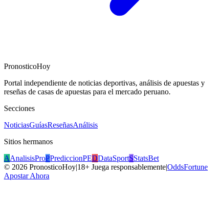
PronosticoHoy
Portal independiente de noticias deportivas, análisis de apuestas y
reseñas de casas de apuestas para el mercado peruano.
Secciones
Noticias
Guías
Reseñas
Análisis
Sitios hermanos
A
AnalisisPro
P
PrediccionPE
D
DataSport
S
StatsBet
©
2026
PronosticoHoy
|
18+ Juega responsablemente
|
OddsFortune
Apostar Ahora