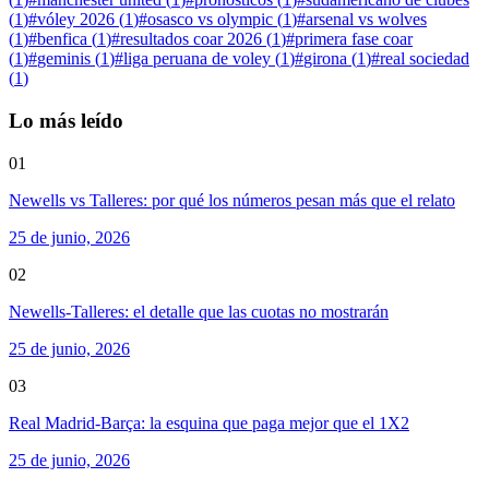
(
1
)
#
vóley 2026
(
1
)
#
osasco vs olympic
(
1
)
#
arsenal vs wolves
(
1
)
#
benfica
(
1
)
#
resultados coar 2026
(
1
)
#
primera fase coar
(
1
)
#
geminis
(
1
)
#
liga peruana de voley
(
1
)
#
girona
(
1
)
#
real sociedad
(
1
)
Lo más leído
01
Newells vs Talleres: por qué los números pesan más que el relato
25 de junio, 2026
02
Newells-Talleres: el detalle que las cuotas no mostrarán
25 de junio, 2026
03
Real Madrid-Barça: la esquina que paga mejor que el 1X2
25 de junio, 2026