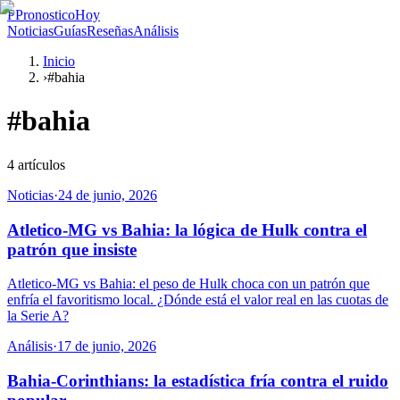
P
PronosticoHoy
Noticias
Guías
Reseñas
Análisis
Inicio
›
#bahia
#
bahia
4
artículos
Noticias
·
24 de junio, 2026
Atletico-MG vs Bahia: la lógica de Hulk contra el
patrón que insiste
Atletico-MG vs Bahia: el peso de Hulk choca con un patrón que
enfría el favoritismo local. ¿Dónde está el valor real en las cuotas de
la Serie A?
Análisis
·
17 de junio, 2026
Bahia-Corinthians: la estadística fría contra el ruido