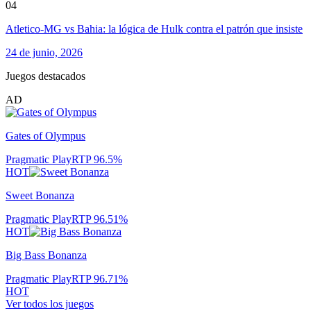
04
Atletico-MG vs Bahia: la lógica de Hulk contra el patrón que insiste
24 de junio, 2026
Juegos destacados
AD
Gates of Olympus
Pragmatic Play
RTP
96.5
%
HOT
Sweet Bonanza
Pragmatic Play
RTP
96.51
%
HOT
Big Bass Bonanza
Pragmatic Play
RTP
96.71
%
HOT
Ver todos los juegos