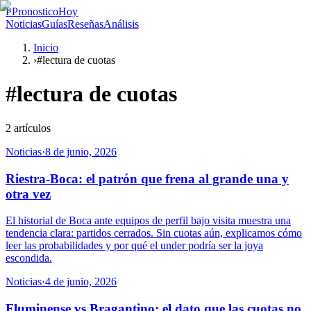
P
PronosticoHoy
Noticias
Guías
Reseñas
Análisis
Inicio
›
#lectura de cuotas
#
lectura de cuotas
2
artículos
Noticias
·
8 de junio, 2026
Riestra-Boca: el patrón que frena al grande una y
otra vez
El historial de Boca ante equipos de perfil bajo visita muestra una
tendencia clara: partidos cerrados. Sin cuotas aún, explicamos cómo
leer las probabilidades y por qué el under podría ser la joya
escondida.
Noticias
·
4 de junio, 2026
Fluminense vs Bragantino: el dato que las cuotas no