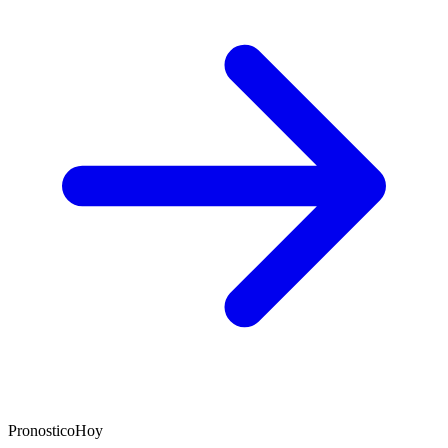
PronosticoHoy