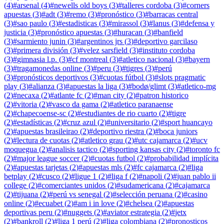
(
4
)
#
arsenal
(
4
)
#
newells old boys
(
3
)
#
talleres cordoba
(
3
)
#
corners
apuestas
(
3
)
#
adt
(
3
)
#
remo
(
3
)
#
pronóstico
(
3
)
#
barracas central
(
3
)
#
sao paulo
(
3
)
#
estadisticas
(
3
)
#
mirassol
(
3
)
#
lanus
(
3
)
#
defensa y
justicia
(
3
)
#
pronóstico apuestas
(
3
)
#
huracan
(
3
)
#
banfield
(
3
)
#
sarmiento junin
(
3
)
#
argentinos jrs
(
3
)
#
deportivo garcilaso
(
3
)
#
primera división
(
3
)
#
velez sarsfield
(
3
)
#
instituto cordoba
(
3
)
#
gimnasia l.p.
(
3
)
#
cf montreal
(
3
)
#
atletico nacional
(
3
)
#
bayern
(
3
)
#
tragamonedas online
(
3
)
#
peru
(
3
)
#
tigres
(
3
)
#
perú
(
3
)
#
pronósticos deportivos
(
3
)
#
cuotas fútbol
(
3
)
#
slots pragmatic
play
(
3
)
#
alianza
(
3
)
#
apuestas la liga
(
3
)
#
bodø/glimt
(
3
)
#
atletico-mg
(
2
)
#
necaxa
(
2
)
#
atlante fc
(
2
)
#
man city
(
2
)
#
patron historico
(
2
)
#
vitoria
(
2
)
#
vasco da gama
(
2
)
#
atletico paranaense
(
2
)
#
chapecoense-sc
(
2
)
#
estudiantes de rio cuarto
(
2
)
#
tigre
(
2
)
#
estadísticas
(
2
)
#
cruz azul
(
2
)
#
universitario
(
2
)
#
sport huancayo
(
2
)
#
apuestas brasileirao
(
2
)
#
deportivo riestra
(
2
)
#
boca juniors
(
2
)
#
lectura de cuotas
(
2
)
#
atletico grau
(
2
)
#
utc cajamarca
(
2
)
#
ucv
moquegua
(
2
)
#
analisis tactico
(
2
)
#
sporting kansas city
(
2
)
#
toronto fc
(
2
)
#
major league soccer
(
2
)
#
cuotas futbol
(
2
)
#
probabilidad implícita
(
2
)
#
apuestas tarjetas
(
2
)
#
apuestas mls
(
2
)
#
fc cajamarca
(
2
)
#
liga
betplay
(
2
)
#
cusco
(
2
)
#
ligue 1
(
2
)
#
liga f
(
2
)
#
napoli
(
2
)
#
juan pablo ii
college
(
2
)
#
comerciantes unidos
(
2
)
#
sudamericana
(
2
)
#
cajamarca
(
2
)
#
tijuana
(
2
)
#
perú vs senegal
(
2
)
#
selección peruana
(
2
)
#
casino
online
(
2
)
#
ecuabet
(
2
)
#
am i in love
(
2
)
#
chelsea
(
2
)
#
apuestas
deportivas peru
(
2
)
#
nuggets
(
2
)
#
aviator estrategia
(
2
)
#
jetx
(
2
)
#
bankroll
(
2
)
#
liga 1 perú
(
2
)
#
liga colombiana
(
2
)
#
pronosticos