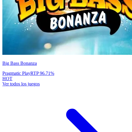
Big Bass Bonanza
Pragmatic Play
RTP
96.71
%
HOT
Ver todos los juegos