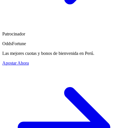
Patrocinador
OddsFortune
Las mejores cuotas y bonos de bienvenida en Perú.
Apostar Ahora