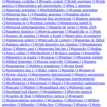
(
1
)
#
belgrano cordoba
(
1
)
#
rosario central
(
1
)
#
club queretaro
(
1
)
#
club
america
(
1
)
#
pronóstico adt universitario
(
1
)
#
liga 1 apuestas
(
1
)
#
apuestas argentina
(
1
)
#
probabilidades
(
1
)
#
cuotas argentinas
(
1
)
#
historial liga 1
(
1
)
#
analisis apuestas
(
1
)
#
analisis táctico
(
1
)
#
apuesta valor
(
1
)
#
historial liga profesional
(
1
)
#
patron apuestas
(
1
)
#
gimnasia m
(
1
)
#
central cordoba
(
1
)
#
minnesota united fc
(
1
)
#
historial enfrentamientos
(
1
)
#
patrón de juego
(
1
)
#
mls 2026
(
1
)
#
apattern histórico
(
1
)
#
previa apuestas
(
1
)
#
nashville sc
(
1
)
#
mls
(
1
)
#
saques de esquina
(
1
)
#
serie a brasil
(
1
)
#
mercados secundarios
(
1
)
#
minnesota united
(
1
)
#
mercado de corners
(
1
)
#
apuestas de fútbol
(
1
)
#
alianza atletico
(
1
)
#
club deportivo los chankas
(
1
)
#
guadalajara
chivas
(
1
)
#
tigres uanl
(
1
)
#
apuestas liga mx
(
1
)
#
sassuolo
(
1
)
#
milan
(
1
)
#
once caldas
(
1
)
#
heidenheim
(
1
)
#
clásico paulista
(
1
)
#
medellin
(
1
)
#
deportivo la guaira
(
1
)
#
caracas
(
1
)
#
melgar
(
1
)
#
houston rockets
(
1
)
#
fútbol femenino
(
1
)
#
racing louisville
(
1
)
#
mainz
(
1
)
#
angers
(
1
)
#
paranaense
(
1
)
#
atletico goianiense
(
1
)
#
copa brasil
(
1
)
#
goleadores liga 1
(
1
)
#
alex valera
(
1
)
#
puebla
(
1
)
#
espanyol
(
1
)
#
jorge chavez
(
1
)
#
aeropuerto internacional
(
1
)
#
nuevo aeropuerto
(
1
)
#
la granja vip peru
(
1
)
#
granja
(
1
)
#
apuestas entretenimiento
(
1
)
#
hoffenheim
(
1
)
#
dortmund
(
1
)
#
lazio
(
1
)
#
conmebol sudamericana
(
1
)
#
macará
(
1
)
#
futbol
(
1
)
#
soundtrack slot
(
1
)
#
phoenix suns
(
1
)
#
portland trail blazers
(
1
)
#
estudiantes
(
1
)
#
bayern munich
(
1
)
#
cuartos de final
(
1
)
#
deportivo cuenca
(
1
)
#
jaguares
(
1
)
#
independiente petrolero
(
1
)
#
chankas
(
1
)
#
belgrano
(
1
)
#
fútbol
argentino
(
1
)
#
thunder
(
1
)
#
nba hoy
(
1
)
#
bogota
(
1
)
#
junior
(
1
)
#
nets