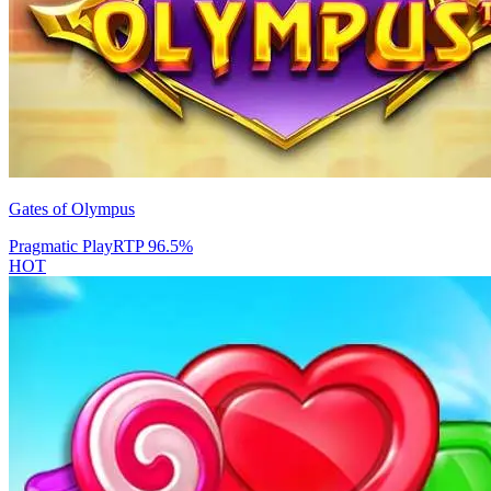
Gates of Olympus
Pragmatic Play
RTP
96.5
%
HOT