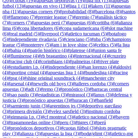
(
20
)
#
cuotas
(
19
)
#
apuestas deportivas
(
19
)
#
liga mx
(
13
)
#
apuestas
futbol
(
13
)
#
apuestas en vivo
(
13
)
#
liga 1
(
11
)
#
lakers
(
11
)
#
apuestas
nba
(
11
)
#
apuestas corners
(
9
)
#
probabilidad
(
8
)
#
barcelona
(
8
)
#
santos
(
8
)
#
flamengo
(
7
)
#
premier league
(
7
)
#
gremio
(
7
)
#
análisis táctico
(
7
)
#
corners
(
7
)
#
apuestas perú
(
7
)
#
apuestas
(
6
)
#
coritiba
(
6
)
#
alianza
lima
(
6
)
#
copa libertadores
(
6
)
#
copa sudamericana
(
6
)
#
slot machine
(
6
)
#
real madrid
(
5
)
#
liverpool
(
5
)
#
atletico tucuman
(
5
)
#
botafogo
(
5
)
#
independiente rivadavia
(
5
)
#
cienciano
(
5
)
#
nba
(
5
)
#
champions
league
(
5
)
#
monterrey
(
5
)
#
am i in love shine
(
5
)
#
celtics
(
5
)
#
la liga
(
4
)
#
bahia
(
4
)
#
patrón histórico
(
4
)
#
platense
(
4
)
#
union santa fe
(
4
)
#
fluminense
(
4
)
#
rb bragantino
(
4
)
#
internacional
(
4
)
#
cruzeiro
(
4
)
#
racing club
(
4
)
#
corinthians
(
4
)
#
palmeiras
(
4
)
#
river plate
(
4
)
#
estudiantes l.p.
(
4
)
#
independiente
(
4
)
#
san lorenzo
(
4
)
#
aldosivi
(
4
)
#
sporting cristal
(
4
)
#
apuestas liga 1
(
4
)
#
bundesliga
(
4
)
#
racing
(
4
)
#
psg
(
4
)
#
shine original soundtrack
(
4
)
#
manchester city
(
4
)
#
arsenal
(
4
)
#
newells old boys
(
3
)
#
talleres cordoba
(
3
)
#
corners
apuestas
(
3
)
#
adt
(
3
)
#
remo
(
3
)
#
pronóstico
(
3
)
#
barracas central
(
3
)
#
sao paulo
(
3
)
#
estadisticas
(
3
)
#
mirassol
(
3
)
#
lanus
(
3
)
#
defensa y
justicia
(
3
)
#
pronóstico apuestas
(
3
)
#
huracan
(
3
)
#
banfield
(
3
)
#
sarmiento junin
(
3
)
#
argentinos jrs
(
3
)
#
deportivo garcilaso
(
3
)
#
primera división
(
3
)
#
velez sarsfield
(
3
)
#
instituto cordoba
(
3
)
#
gimnasia l.p.
(
3
)
#
cf montreal
(
3
)
#
atletico nacional
(
3
)
#
bayern
(
3
)
#
tragamonedas online
(
3
)
#
peru
(
3
)
#
tigres
(
3
)
#
perú
(
3
)
#
pronósticos deportivos
(
3
)
#
cuotas fútbol
(
3
)
#
slots pragmatic
play
(
3
)
#
alianza
(
3
)
#
apuestas la liga
(
3
)
#
bodø/glimt
(
3
)
#
atletico-mg