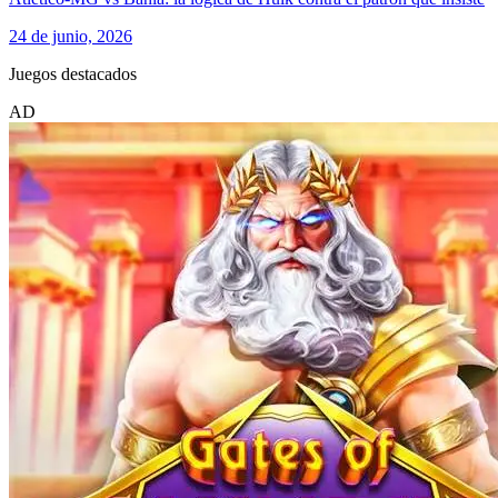
24 de junio, 2026
Juegos destacados
AD