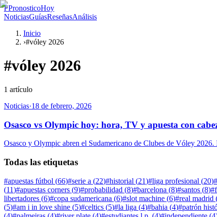
P
PronosticoHoy
Noticias
Guías
Reseñas
Análisis
Inicio
›
#vóley 2026
#
vóley 2026
1
artículo
Noticias
·
18 de febrero, 2026
Osasco vs Olympic hoy: hora, TV y apuesta con cabez
Osasco y Olympic abren el Sudamericano de Clubes de Vóley 2026. Re
Todas las etiquetas
#
apuestas fútbol
(
66
)
#
serie a
(
22
)
#
historial
(
21
)
#
liga profesional
(
20
)
(
11
)
#
apuestas corners
(
9
)
#
probabilidad
(
8
)
#
barcelona
(
8
)
#
santos
(
8
)
#
libertadores
(
6
)
#
copa sudamericana
(
6
)
#
slot machine
(
6
)
#
real madrid
(
5
)
#
am i in love shine
(
5
)
#
celtics
(
5
)
#
la liga
(
4
)
#
bahia
(
4
)
#
patrón hist
(
4
)
#
palmeiras
(
4
)
#
river plate
(
4
)
#
estudiantes l.p.
(
4
)
#
independiente
(
4