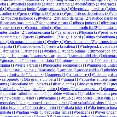
doba
(
3
)
#
corners apuestas
(
3
)
#
adt
(
3
)
#
remo
(
3
)
#
pronóstico
(
3
)
#
barracas
ld
(
3
)
#
sarmiento junin
(
3
)
#
argentinos jrs
(
3
)
#
deportivo garcilaso
(
3
)
#
pr
 online
(
3
)
#
peru
(
3
)
#
tigres
(
3
)
#
perú
(
3
)
#
pronósticos deportivos
(
3
)
#
cuo
(
2
)
#
patron historico
(
2
)
#
vitoria
(
2
)
#
vasco da gama
(
2
)
#
atletico parana
#
apuestas brasileirao
(
2
)
#
deportivo riestra
(
2
)
#
boca juniors
(
2
)
#
lectura 
eague soccer
(
2
)
#
cuotas futbol
(
2
)
#
probabilidad implícita
(
2
)
#
apuestas t
antes unidos
(
2
)
#
sudamericana
(
2
)
#
cajamarca
(
2
)
#
tijuana
(
2
)
#
perú vs s
tor estrategia
(
2
)
#
jetx
(
2
)
#
bankroll
(
2
)
#
liga 1 perú
(
2
)
#
liga colombiana
iors
(
2
)
#
cuotas baloncesto
(
2
)
#
voley
(
2
)
#
resultados uni
(
2
)
#
pronostico
la plata
(
1
)
#
antecedentes
(
1
)
#
serie a brasileira
(
1
)
#
independ. rivadavia
1
)
#
fc juarez
(
1
)
#
tarjetas
(
1
)
#
toluca
(
1
)
#
unam pumas
(
1
)
#
pronostico apu
1
)
#
liga 1 apuestas
(
1
)
#
apuestas argentina
(
1
)
#
probabilidades
(
1
)
#
cuotas
#
gimnasia m
(
1
)
#
central cordoba
(
1
)
#
minnesota united fc
(
1
)
#
historial
squina
(
1
)
#
serie a brasil
(
1
)
#
mercados secundarios
(
1
)
#
minnesota unite
(
1
)
#
apuestas liga mx
(
1
)
#
sassuolo
(
1
)
#
milan
(
1
)
#
once caldas
(
1
)
#
heide
acing louisville
(
1
)
#
mainz
(
1
)
#
angers
(
1
)
#
paranaense
(
1
)
#
atletico goia
 aeropuerto
(
1
)
#
la granja vip peru
(
1
)
#
granja
(
1
)
#
apuestas entretenimie
suns
(
1
)
#
portland trail blazers
(
1
)
#
estudiantes
(
1
)
#
bayern munich
(
1
)
#
c
1
)
#
nba hoy
(
1
)
#
bogota
(
1
)
#
junior
(
1
)
#
nets
(
1
)
#
nba apuestas
(
1
)
#
apuest
)
#
apuestas fútbol femenino
(
1
)
#
robbie williams
(
1
)
#
robbie williams per
vs newcastle
(
1
)
#
slot
(
1
)
#
machine
(
1
)
#
club
(
1
)
#
deportes
(
1
)
#
sevilla
(
1
)
gamonedas
(
1
)
#
tragamonedas online peru
(
1
)
#
rtp volatilidad slots
(
1
)
#
tra
dolar hoy peru
(
1
)
#
tipo de cambio
(
1
)
#
nikola jokic
(
1
)
#
dia internaciona
hijikata
(
1
)
#
indian wells
(
1
)
#
apuestas tenis
(
1
)
#
pelicans
(
1
)
#
over under 
(
1
)
#
apuestas goles
(
1
)
#
over 2.5
(
1
)
#
factor altura futbol
(
1
)
#
altitud peru