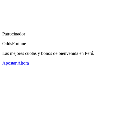
Patrocinador
OddsFortune
Las mejores cuotas y bonos de bienvenida en Perú.
Apostar Ahora