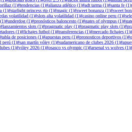
orillaz
(
1
)
#
tendencias
(
1
)
#
alianza atlético
(
1
)
#
adt tarma
(
1
)
#
santa fe
(
1
)
ña
(
1
)
#
starlight princess rtp
(
1
)
#
magic
(
1
)
#
sweet bonanza
(
1
)
#
sweet bon
das volatilidad
(
1
)
#
slots alta volatilidad
(
1
)
#
casino online peru
(
1
)
#
sel
(
1
)
#
underdog
(
1
)
#
pronósticos baloncesto
(
1
)
#
gates of olympus
(
1
)
#
gat
)
#
lanzamientos slots
(
1
)
#
pragmatic play
(
1
)
#
pragmatic play slots
(
1
)
#
pr
rtadores
(
1
)
#
fichajes futbol
(
1
)
#
transferencias
(
1
)
#
mercado fichajes
(
1
)
#
tabla de posiciones
(
1
)
#
apuestas peru
(
1
)
#
pronosticos deportivos
(
1
)
#
l perú
(
1
)
#
san martín vóley
(
1
)
#
sudamericano de clubes 2026
(
1
)
#
apue
lubes
(
1
)
#
vóley 2026
(
1
)
#
osasco vs olympic
(
1
)
#
arsenal vs wolves
(
1
)