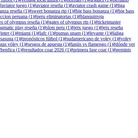
#
aviator juego
(
1
)
#
aviator reseña
(
1
)
#
aviator crash game
(
1
)
#
liga
anza reseña
(
1
)
#
sweet bonanza rtp
(
1
)
#
big bass bonanza
(
1
)
#
big bass
eccion peruana
(
1
)
#
peru eliminatorias
(
1
)
#
blanquirroja
es of olympus reseña
(
1
)
#
gates of olympus rtp
(
1
)
#
ticketmaster
agmatic play reseña
(
1
)
#
slots peru
(
1
)
#
jetx juego
(
1
)
#
jetx reseña
#
inter
(
1
)
#
miami
(
1
)
#
lafc
(
1
)
#
pumas unam
(
1
)
#
levante
(
1
)
#
laliga
osasuna
(
1
)
#
pronósticos fútbol
(
1
)
#
sudamericano de voley
(
1
)
#
voley
stas vóley
(
1
)
#
sesgos de apuesta
(
1
)
#
lanús vs flamengo
(
1
)
#
dónde ver
#
benfica
(
1
)
#
resultados coar 2026
(
1
)
#
primera fase coar
(
1
)
#
geminis