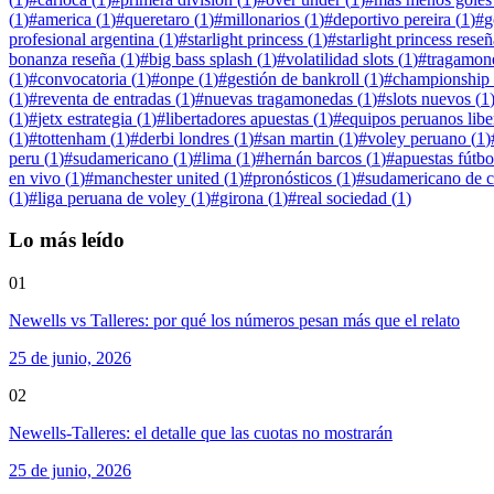
(
1
)
#
america
(
1
)
#
queretaro
(
1
)
#
millonarios
(
1
)
#
deportivo pereira
(
1
)
#
g
profesional argentina
(
1
)
#
starlight princess
(
1
)
#
starlight princess rese
bonanza reseña
(
1
)
#
big bass splash
(
1
)
#
volatilidad slots
(
1
)
#
tragamone
(
1
)
#
convocatoria
(
1
)
#
onpe
(
1
)
#
gestión de bankroll
(
1
)
#
championship
(
1
)
#
reventa de entradas
(
1
)
#
nuevas tragamonedas
(
1
)
#
slots nuevos
(
1
(
1
)
#
jetx estrategia
(
1
)
#
libertadores apuestas
(
1
)
#
equipos peruanos libe
(
1
)
#
tottenham
(
1
)
#
derbi londres
(
1
)
#
san martin
(
1
)
#
voley peruano
(
1
)
peru
(
1
)
#
sudamericano
(
1
)
#
lima
(
1
)
#
hernán barcos
(
1
)
#
apuestas fútbo
en vivo
(
1
)
#
manchester united
(
1
)
#
pronósticos
(
1
)
#
sudamericano de c
(
1
)
#
liga peruana de voley
(
1
)
#
girona
(
1
)
#
real sociedad
(
1
)
Lo más leído
01
Newells vs Talleres: por qué los números pesan más que el relato
25 de junio, 2026
02
Newells-Talleres: el detalle que las cuotas no mostrarán
25 de junio, 2026