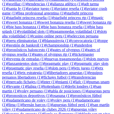
(
1
)
#
gorillaz
(
1
)
#
tendencias
(
1
)
#
alianza atlético
(
1
)
#
adt tarma
(
1
)
#
santa fe
(
1
)
#
aviator juego
(
1
)
#
aviator reseña
(
1
)
#
aviator crash
game
(
1
)
#
liga profesional argentina
(
1
)
#
starlight princess
(
1
)
#
starlight princess reseña
(
1
)
#
starlight princess rtp
(
1
)
#
magic
(
1
)
#
sweet bonanza
(
1
)
#
sweet bonanza reseña
(
1
)
#
sweet bonanza rtp
(
1
)
#
big bass bonanza
(
1
)
#
big bass bonanza reseña
(
1
)
#
big bass
splash
(
1
)
#
volatilidad slots
(
1
)
#
tragamonedas volatilidad
(
1
)
#
slots
alta volatilidad
(
1
)
#
casino online peru
(
1
)
#
seleccion peruana
(
1
)
#
peru eliminatorias
(
1
)
#
blanquirroja
(
1
)
#
convocatoria
(
1
)
#
onpe
(
1
)
#
gestión de bankroll
(
1
)
#
championship
(
1
)
#
underdog
(
1
)
#
pronósticos baloncesto
(
1
)
#
gates of olympus
(
1
)
#
gates of
olympus reseña
(
1
)
#
gates of olympus rtp
(
1
)
#
ticketmaster
(
1
)
#
reventa de entradas
(
1
)
#
nuevas tragamonedas
(
1
)
#
slots nuevos
(
1
)
#
lanzamientos slots
(
1
)
#
pragmatic play
(
1
)
#
pragmatic play slots
(
1
)
#
pragmatic play reseña
(
1
)
#
slots peru
(
1
)
#
jetx juego
(
1
)
#
jetx
reseña
(
1
)
#
jetx estrategia
(
1
)
#
libertadores apuestas
(
1
)
#
equipos
peruanos libertadores
(
1
)
#
fichajes futbol
(
1
)
#
transferencias
(
1
)
#
mercado fichajes
(
1
)
#
inter
(
1
)
#
miami
(
1
)
#
lafc
(
1
)
#
pumas unam
(
1
)
#
levante
(
1
)
#
laliga
(
1
)
#
tottenham
(
1
)
#
derbi londres
(
1
)
#
san
martin
(
1
)
#
voley peruano
(
1
)
#
tabla de posiciones
(
1
)
#
apuestas peru
(
1
)
#
pronosticos deportivos
(
1
)
#
osasuna
(
1
)
#
pronósticos fútbol
(
1
)
#
sudamericano de voley
(
1
)
#
voley peru
(
1
)
#
sudamericano
(
1
)
#
lima
(
1
)
#
hernán barcos
(
1
)
#
apuestas fútbol perú
(
1
)
#
san martín
vóley
(
1
)
#
sudamericano de clubes 2026
(
1
)
#
apuestas vóley
(
1
)
#
sesgos de apuesta
(
1
)
#
lanús vs flamengo
(
1
)
#
dónde ver en vivo