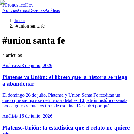
P
PronosticoHoy
Noticias
Guías
Reseñas
Análisis
Inicio
›
#union santa fe
#
union santa fe
4
artículos
Análisis
·
23 de junio, 2026
Platense vs Unión: el libreto que la historia se niega
a abandonar
El domingo 26 de julio, Platense y Unión Santa Fe reeditan un
duelo que siempre se define por detalles. El patrón histórico señala
pocos goles y muchos tiros de esquina. Descubrí por qué.
Análisis
·
16 de junio, 2026
Platense-Unión: la estadística que el relato no quiere