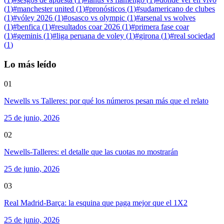
(
1
)
#
manchester united
(
1
)
#
pronósticos
(
1
)
#
sudamericano de clubes
(
1
)
#
vóley 2026
(
1
)
#
osasco vs olympic
(
1
)
#
arsenal vs wolves
(
1
)
#
benfica
(
1
)
#
resultados coar 2026
(
1
)
#
primera fase coar
(
1
)
#
geminis
(
1
)
#
liga peruana de voley
(
1
)
#
girona
(
1
)
#
real sociedad
(
1
)
Lo más leído
01
Newells vs Talleres: por qué los números pesan más que el relato
25 de junio, 2026
02
Newells-Talleres: el detalle que las cuotas no mostrarán
25 de junio, 2026
03
Real Madrid-Barça: la esquina que paga mejor que el 1X2
25 de junio, 2026