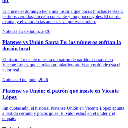
oír
El cruce del domingo tiene una historia que pocos hinchas repasan:
partidos cerrados, fricción constante y muy pocos goles. El patrón
manda, y el valor en las apuestas va por ese camino.
Noticias
·
15 de junio, 2026
Platense vs Unión Santa Fe: los números enfrían la
ilusión local
El historial reciente muestra un patrón de partidos cerrados en
Vicente López que el relato popular ignora. Veamos dónde está el
valor real.
Noticias
·
9 de junio, 2026
Platense vs Unión: el patrón que insiste en Vicente
López
Sin cuotas aún, el historial Platense-Unión en Vicente López apunta
a partido cerrado y pocos goles. El valor estará en el under y el
empate.