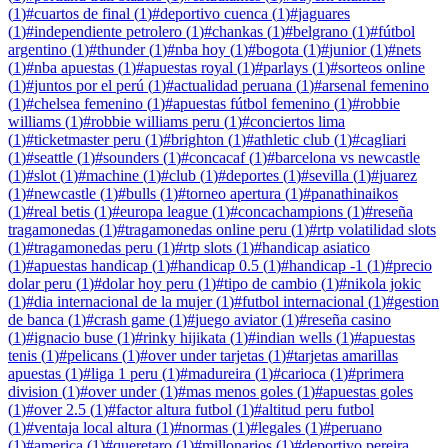
(
1
)
#
cuartos de final
(
1
)
#
deportivo cuenca
(
1
)
#
jaguares
(
1
)
#
independiente petrolero
(
1
)
#
chankas
(
1
)
#
belgrano
(
1
)
#
fútbol
argentino
(
1
)
#
thunder
(
1
)
#
nba hoy
(
1
)
#
bogota
(
1
)
#
junior
(
1
)
#
nets
(
1
)
#
nba apuestas
(
1
)
#
apuestas royal
(
1
)
#
parlays
(
1
)
#
sorteos online
(
1
)
#
juntos por el perú
(
1
)
#
actualidad peruana
(
1
)
#
arsenal femenino
(
1
)
#
chelsea femenino
(
1
)
#
apuestas fútbol femenino
(
1
)
#
robbie
williams
(
1
)
#
robbie williams peru
(
1
)
#
conciertos lima
(
1
)
#
ticketmaster peru
(
1
)
#
brighton
(
1
)
#
athletic club
(
1
)
#
cagliari
(
1
)
#
seattle
(
1
)
#
sounders
(
1
)
#
concacaf
(
1
)
#
barcelona vs newcastle
(
1
)
#
slot
(
1
)
#
machine
(
1
)
#
club
(
1
)
#
deportes
(
1
)
#
sevilla
(
1
)
#
juarez
(
1
)
#
newcastle
(
1
)
#
bulls
(
1
)
#
torneo apertura
(
1
)
#
panathinaikos
(
1
)
#
real betis
(
1
)
#
europa league
(
1
)
#
concachampions
(
1
)
#
reseña
tragamonedas
(
1
)
#
tragamonedas online peru
(
1
)
#
rtp volatilidad slots
(
1
)
#
tragamonedas peru
(
1
)
#
rtp slots
(
1
)
#
handicap asiatico
(
1
)
#
apuestas handicap
(
1
)
#
handicap 0.5
(
1
)
#
handicap -1
(
1
)
#
precio
dolar peru
(
1
)
#
dolar hoy peru
(
1
)
#
tipo de cambio
(
1
)
#
nikola jokic
(
1
)
#
dia internacional de la mujer
(
1
)
#
futbol internacional
(
1
)
#
gestion
de banca
(
1
)
#
crash game
(
1
)
#
juego aviator
(
1
)
#
reseña casino
(
1
)
#
ignacio buse
(
1
)
#
rinky hijikata
(
1
)
#
indian wells
(
1
)
#
apuestas
tenis
(
1
)
#
pelicans
(
1
)
#
over under tarjetas
(
1
)
#
tarjetas amarillas
apuestas
(
1
)
#
liga 1 peru
(
1
)
#
madureira
(
1
)
#
carioca
(
1
)
#
primera
division
(
1
)
#
over under
(
1
)
#
mas menos goles
(
1
)
#
apuestas goles
(
1
)
#
over 2.5
(
1
)
#
factor altura futbol
(
1
)
#
altitud peru futbol
(
1
)
#
ventaja local altura
(
1
)
#
normas
(
1
)
#
legales
(
1
)
#
peruano
(
1
)
#
america
(
1
)
#
queretaro
(
1
)
#
millonarios
(
1
)
#
deportivo pereira