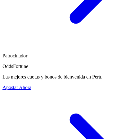
Patrocinador
OddsFortune
Las mejores cuotas y bonos de bienvenida en Perú.
Apostar Ahora