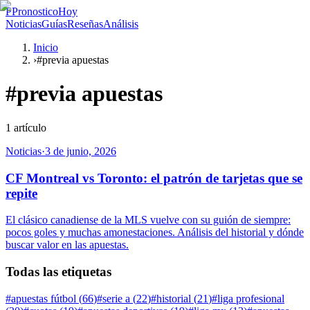
P
PronosticoHoy
Noticias
Guías
Reseñas
Análisis
Inicio
›
#previa apuestas
#
previa apuestas
1
artículo
Noticias
·
3 de junio, 2026
CF Montreal vs Toronto: el patrón de tarjetas que se
repite
El clásico canadiense de la MLS vuelve con su guión de siempre:
pocos goles y muchas amonestaciones. Análisis del historial y dónde
buscar valor en las apuestas.
Todas las etiquetas
#
apuestas fútbol
(
66
)
#
serie a
(
22
)
#
historial
(
21
)
#
liga profesional