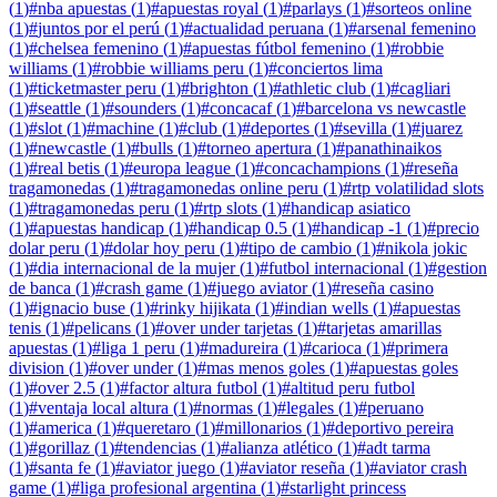
(
1
)
#
nba apuestas
(
1
)
#
apuestas royal
(
1
)
#
parlays
(
1
)
#
sorteos online
(
1
)
#
juntos por el perú
(
1
)
#
actualidad peruana
(
1
)
#
arsenal femenino
(
1
)
#
chelsea femenino
(
1
)
#
apuestas fútbol femenino
(
1
)
#
robbie
williams
(
1
)
#
robbie williams peru
(
1
)
#
conciertos lima
(
1
)
#
ticketmaster peru
(
1
)
#
brighton
(
1
)
#
athletic club
(
1
)
#
cagliari
(
1
)
#
seattle
(
1
)
#
sounders
(
1
)
#
concacaf
(
1
)
#
barcelona vs newcastle
(
1
)
#
slot
(
1
)
#
machine
(
1
)
#
club
(
1
)
#
deportes
(
1
)
#
sevilla
(
1
)
#
juarez
(
1
)
#
newcastle
(
1
)
#
bulls
(
1
)
#
torneo apertura
(
1
)
#
panathinaikos
(
1
)
#
real betis
(
1
)
#
europa league
(
1
)
#
concachampions
(
1
)
#
reseña
tragamonedas
(
1
)
#
tragamonedas online peru
(
1
)
#
rtp volatilidad slots
(
1
)
#
tragamonedas peru
(
1
)
#
rtp slots
(
1
)
#
handicap asiatico
(
1
)
#
apuestas handicap
(
1
)
#
handicap 0.5
(
1
)
#
handicap -1
(
1
)
#
precio
dolar peru
(
1
)
#
dolar hoy peru
(
1
)
#
tipo de cambio
(
1
)
#
nikola jokic
(
1
)
#
dia internacional de la mujer
(
1
)
#
futbol internacional
(
1
)
#
gestion
de banca
(
1
)
#
crash game
(
1
)
#
juego aviator
(
1
)
#
reseña casino
(
1
)
#
ignacio buse
(
1
)
#
rinky hijikata
(
1
)
#
indian wells
(
1
)
#
apuestas
tenis
(
1
)
#
pelicans
(
1
)
#
over under tarjetas
(
1
)
#
tarjetas amarillas
apuestas
(
1
)
#
liga 1 peru
(
1
)
#
madureira
(
1
)
#
carioca
(
1
)
#
primera
division
(
1
)
#
over under
(
1
)
#
mas menos goles
(
1
)
#
apuestas goles
(
1
)
#
over 2.5
(
1
)
#
factor altura futbol
(
1
)
#
altitud peru futbol
(
1
)
#
ventaja local altura
(
1
)
#
normas
(
1
)
#
legales
(
1
)
#
peruano
(
1
)
#
america
(
1
)
#
queretaro
(
1
)
#
millonarios
(
1
)
#
deportivo pereira
(
1
)
#
gorillaz
(
1
)
#
tendencias
(
1
)
#
alianza atlético
(
1
)
#
adt tarma
(
1
)
#
santa fe
(
1
)
#
aviator juego
(
1
)
#
aviator reseña
(
1
)
#
aviator crash
game
(
1
)
#
liga profesional argentina
(
1
)
#
starlight princess