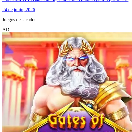
24 de junio, 2026
Juegos destacados
AD