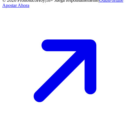
©
2026
PronosticoHoy
|
18+ Juega responsablemente
|
OddsFortune
Apostar Ahora