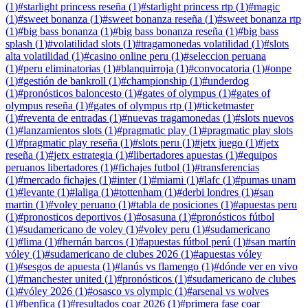
(
1
)
#
starlight princess reseña
(
1
)
#
starlight princess rtp
(
1
)
#
magic
(
1
)
#
sweet bonanza
(
1
)
#
sweet bonanza reseña
(
1
)
#
sweet bonanza rtp
(
1
)
#
big bass bonanza
(
1
)
#
big bass bonanza reseña
(
1
)
#
big bass
splash
(
1
)
#
volatilidad slots
(
1
)
#
tragamonedas volatilidad
(
1
)
#
slots
alta volatilidad
(
1
)
#
casino online peru
(
1
)
#
seleccion peruana
(
1
)
#
peru eliminatorias
(
1
)
#
blanquirroja
(
1
)
#
convocatoria
(
1
)
#
onpe
(
1
)
#
gestión de bankroll
(
1
)
#
championship
(
1
)
#
underdog
(
1
)
#
pronósticos baloncesto
(
1
)
#
gates of olympus
(
1
)
#
gates of
olympus reseña
(
1
)
#
gates of olympus rtp
(
1
)
#
ticketmaster
(
1
)
#
reventa de entradas
(
1
)
#
nuevas tragamonedas
(
1
)
#
slots nuevos
(
1
)
#
lanzamientos slots
(
1
)
#
pragmatic play
(
1
)
#
pragmatic play slots
(
1
)
#
pragmatic play reseña
(
1
)
#
slots peru
(
1
)
#
jetx juego
(
1
)
#
jetx
reseña
(
1
)
#
jetx estrategia
(
1
)
#
libertadores apuestas
(
1
)
#
equipos
peruanos libertadores
(
1
)
#
fichajes futbol
(
1
)
#
transferencias
(
1
)
#
mercado fichajes
(
1
)
#
inter
(
1
)
#
miami
(
1
)
#
lafc
(
1
)
#
pumas unam
(
1
)
#
levante
(
1
)
#
laliga
(
1
)
#
tottenham
(
1
)
#
derbi londres
(
1
)
#
san
martin
(
1
)
#
voley peruano
(
1
)
#
tabla de posiciones
(
1
)
#
apuestas peru
(
1
)
#
pronosticos deportivos
(
1
)
#
osasuna
(
1
)
#
pronósticos fútbol
(
1
)
#
sudamericano de voley
(
1
)
#
voley peru
(
1
)
#
sudamericano
(
1
)
#
lima
(
1
)
#
hernán barcos
(
1
)
#
apuestas fútbol perú
(
1
)
#
san martín
vóley
(
1
)
#
sudamericano de clubes 2026
(
1
)
#
apuestas vóley
(
1
)
#
sesgos de apuesta
(
1
)
#
lanús vs flamengo
(
1
)
#
dónde ver en vivo
(
1
)
#
manchester united
(
1
)
#
pronósticos
(
1
)
#
sudamericano de clubes
(
1
)
#
vóley 2026
(
1
)
#
osasco vs olympic
(
1
)
#
arsenal vs wolves
(
1
)
#
benfica
(
1
)
#
resultados coar 2026
(
1
)
#
primera fase coar