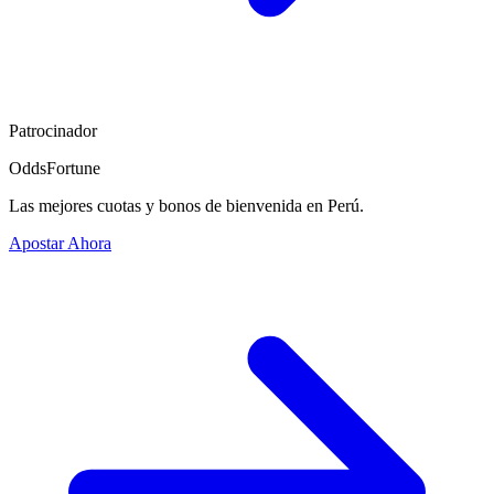
Patrocinador
OddsFortune
Las mejores cuotas y bonos de bienvenida en Perú.
Apostar Ahora