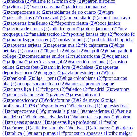
(
2
)
#
necaxa
(
2
)
#
atlante fc
(
2
)
#
man city
(
2
)
#
patron historico
(
2
)
#
vitoria
(
2
)
#
vasco da gama
(
2
)
#
atletico paranaense
(
2
)
#
chapecoense-sc
(
2
)
#
estudiantes de rio cuarto
(
2
)
#
tigre
(
2
)
#
estadísticas
(
2
)
#
cruz azul
(
2
)
#
universitario
(
2
)
#
sport huancayo
(
2
)
#
apuestas brasileirao
(
2
)
#
deportivo riestra
(
2
)
#
boca juniors
(
2
)
#
lectura de cuotas
(
2
)
#
atletico grau
(
2
)
#
utc cajamarca
(
2
)
#
ucv
moquegua
(
2
)
#
analisis tactico
(
2
)
#
sporting kansas city
(
2
)
#
toronto fc
(
2
)
#
major league soccer
(
2
)
#
cuotas futbol
(
2
)
#
probabilidad implícita
(
2
)
#
apuestas tarjetas
(
2
)
#
apuestas mls
(
2
)
#
fc cajamarca
(
2
)
#
liga
betplay
(
2
)
#
cusco
(
2
)
#
ligue 1
(
2
)
#
liga f
(
2
)
#
napoli
(
2
)
#
juan pablo ii
college
(
2
)
#
comerciantes unidos
(
2
)
#
sudamericana
(
2
)
#
cajamarca
(
2
)
#
tijuana
(
2
)
#
perú vs senegal
(
2
)
#
selección peruana
(
2
)
#
casino
online
(
2
)
#
ecuabet
(
2
)
#
am i in love
(
2
)
#
chelsea
(
2
)
#
apuestas
deportivas peru
(
2
)
#
nuggets
(
2
)
#
aviator estrategia
(
2
)
#
jetx
(
2
)
#
bankroll
(
2
)
#
liga 1 perú
(
2
)
#
liga colombiana
(
2
)
#
pronosticos
nba
(
2
)
#
recopa sudamericana
(
2
)
#
apuestas premier league
(
2
)
#
cuotas liga 1
(
2
)
#
clippers
(
2
)
#
atletico
(
2
)
#
madrid
(
2
)
#
warriors
(
2
)
#
cuotas baloncesto
(
2
)
#
voley
(
2
)
#
resultados uni
(
2
)
#
pronosticohoy
(
2
)
#
oddsfortune
(
2
)
#
2 de mayo
(
2
)
#
liga
profesional 2026
(
1
)
#
sport boys
(
1
)
#
lectura fría
(
1
)
#
apuestas frías
(
1
)
#
chapecoense
(
1
)
#
gimnasia la plata
(
1
)
#
antecedentes
(
1
)
#
serie a
brasileira
(
1
)
#
independ. rivadavia
(
1
)
#
apuestas esquinas
(
1
)
#
patron
(
1
)
#
tarjetas apuestas
(
1
)
#
apuestas liga profesional
(
1
)
#
valor
(
1
)
#
córners
(
1
)
#
atlético san luis
(
1
)
#
chivas
(
1
)
#
fc juarez
(
1
)
#
tarjetas
(
1
)
#
toluca
(
1
)
#
unam pumas
(
1
)
#
pronostico apuestas
(
1
)
#
fbc melgar