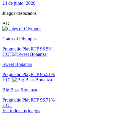
24 de junio, 2026
Juegos destacados
AD
Gates of Olympus
Pragmatic Play
RTP
96.5
%
HOT
Sweet Bonanza
Pragmatic Play
RTP
96.51
%
HOT
Big Bass Bonanza
Pragmatic Play
RTP
96.71
%
HOT
Ver todos los juegos