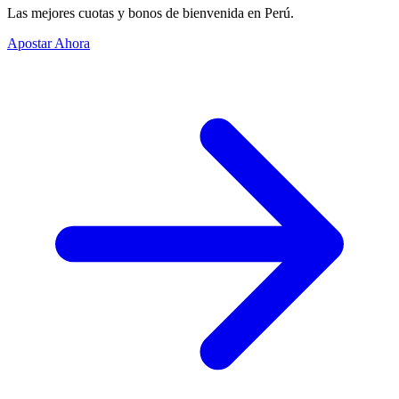
Las mejores cuotas y bonos de bienvenida en Perú.
Apostar Ahora