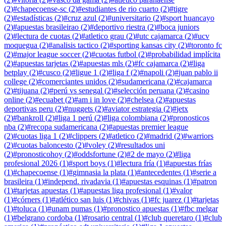
(
2
)
#
chapecoense-sc
(
2
)
#
estudiantes de rio cuarto
(
2
)
#
tigre
(
2
)
#
estadísticas
(
2
)
#
cruz azul
(
2
)
#
universitario
(
2
)
#
sport huancayo
(
2
)
#
apuestas brasileirao
(
2
)
#
deportivo riestra
(
2
)
#
boca juniors
(
2
)
#
lectura de cuotas
(
2
)
#
atletico grau
(
2
)
#
utc cajamarca
(
2
)
#
ucv
moquegua
(
2
)
#
analisis tactico
(
2
)
#
sporting kansas city
(
2
)
#
toronto fc
(
2
)
#
major league soccer
(
2
)
#
cuotas futbol
(
2
)
#
probabilidad implícita
(
2
)
#
apuestas tarjetas
(
2
)
#
apuestas mls
(
2
)
#
fc cajamarca
(
2
)
#
liga
betplay
(
2
)
#
cusco
(
2
)
#
ligue 1
(
2
)
#
liga f
(
2
)
#
napoli
(
2
)
#
juan pablo ii
college
(
2
)
#
comerciantes unidos
(
2
)
#
sudamericana
(
2
)
#
cajamarca
(
2
)
#
tijuana
(
2
)
#
perú vs senegal
(
2
)
#
selección peruana
(
2
)
#
casino
online
(
2
)
#
ecuabet
(
2
)
#
am i in love
(
2
)
#
chelsea
(
2
)
#
apuestas
deportivas peru
(
2
)
#
nuggets
(
2
)
#
aviator estrategia
(
2
)
#
jetx
(
2
)
#
bankroll
(
2
)
#
liga 1 perú
(
2
)
#
liga colombiana
(
2
)
#
pronosticos
nba
(
2
)
#
recopa sudamericana
(
2
)
#
apuestas premier league
(
2
)
#
cuotas liga 1
(
2
)
#
clippers
(
2
)
#
atletico
(
2
)
#
madrid
(
2
)
#
warriors
(
2
)
#
cuotas baloncesto
(
2
)
#
voley
(
2
)
#
resultados uni
(
2
)
#
pronosticohoy
(
2
)
#
oddsfortune
(
2
)
#
2 de mayo
(
2
)
#
liga
profesional 2026
(
1
)
#
sport boys
(
1
)
#
lectura fría
(
1
)
#
apuestas frías
(
1
)
#
chapecoense
(
1
)
#
gimnasia la plata
(
1
)
#
antecedentes
(
1
)
#
serie a
brasileira
(
1
)
#
independ. rivadavia
(
1
)
#
apuestas esquinas
(
1
)
#
patron
(
1
)
#
tarjetas apuestas
(
1
)
#
apuestas liga profesional
(
1
)
#
valor
(
1
)
#
córners
(
1
)
#
atlético san luis
(
1
)
#
chivas
(
1
)
#
fc juarez
(
1
)
#
tarjetas
(
1
)
#
toluca
(
1
)
#
unam pumas
(
1
)
#
pronostico apuestas
(
1
)
#
fbc melgar
(
1
)
#
belgrano cordoba
(
1
)
#
rosario central
(
1
)
#
club queretaro
(
1
)
#
club