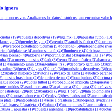
do ignora
 que pocos ven. Analizamos los datos históricos para encontrar valor l
#
cuotas
(
19
)
#
apuestas deportivas
(
19
)
#
liga mx
(
13
)
#
apuestas futbol
(
13
)
flamengo
(
7
)
#
premier league
(
7
)
#
gremio
(
7
)
#
análisis táctico
(
7
)
#
corners
(
5
)
#
liverpool
(
5
)
#
atletico tucuman
(
5
)
#
botafogo
(
5
)
#
independiente riva
órico
(
4
)
#
platense
(
4
)
#
union santa fe
(
4
)
#
fluminense
(
4
)
#
rb bragantino
(
)
#
san lorenzo
(
4
)
#
aldosivi
(
4
)
#
sporting cristal
(
4
)
#
apuestas liga 1
(
4
)
#
b
doba
(
3
)
#
corners apuestas
(
3
)
#
adt
(
3
)
#
remo
(
3
)
#
pronóstico
(
3
)
#
barracas
ld
(
3
)
#
sarmiento junin
(
3
)
#
argentinos jrs
(
3
)
#
deportivo garcilaso
(
3
)
#
pr
 online
(
3
)
#
peru
(
3
)
#
tigres
(
3
)
#
perú
(
3
)
#
pronósticos deportivos
(
3
)
#
cuo
(
2
)
#
patron historico
(
2
)
#
vitoria
(
2
)
#
vasco da gama
(
2
)
#
atletico parana
#
apuestas brasileirao
(
2
)
#
deportivo riestra
(
2
)
#
boca juniors
(
2
)
#
lectura 
eague soccer
(
2
)
#
cuotas futbol
(
2
)
#
probabilidad implícita
(
2
)
#
apuestas t
antes unidos
(
2
)
#
sudamericana
(
2
)
#
cajamarca
(
2
)
#
tijuana
(
2
)
#
perú vs s
tor estrategia
(
2
)
#
jetx
(
2
)
#
bankroll
(
2
)
#
liga 1 perú
(
2
)
#
liga colombiana
iors
(
2
)
#
cuotas baloncesto
(
2
)
#
voley
(
2
)
#
resultados uni
(
2
)
#
pronostico
la plata
(
1
)
#
antecedentes
(
1
)
#
serie a brasileira
(
1
)
#
independ. rivadavia
1
)
#
fc juarez
(
1
)
#
tarjetas
(
1
)
#
toluca
(
1
)
#
unam pumas
(
1
)
#
pronostico apu
1
)
#
liga 1 apuestas
(
1
)
#
apuestas argentina
(
1
)
#
probabilidades
(
1
)
#
cuotas