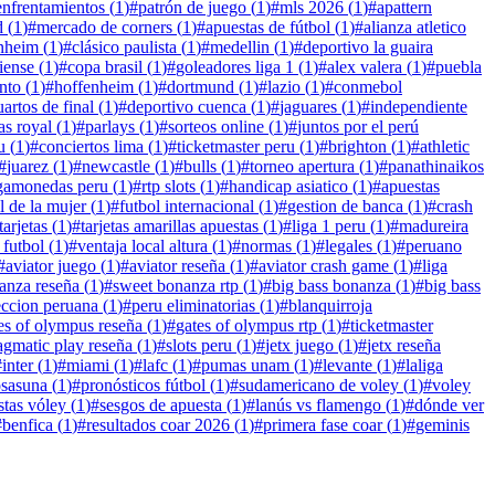
 enfrentamientos
(
1
)
#
patrón de juego
(
1
)
#
mls 2026
(
1
)
#
apattern
d
(
1
)
#
mercado de corners
(
1
)
#
apuestas de fútbol
(
1
)
#
alianza atletico
nheim
(
1
)
#
clásico paulista
(
1
)
#
medellin
(
1
)
#
deportivo la guaira
niense
(
1
)
#
copa brasil
(
1
)
#
goleadores liga 1
(
1
)
#
alex valera
(
1
)
#
puebla
nto
(
1
)
#
hoffenheim
(
1
)
#
dortmund
(
1
)
#
lazio
(
1
)
#
conmebol
uartos de final
(
1
)
#
deportivo cuenca
(
1
)
#
jaguares
(
1
)
#
independiente
as royal
(
1
)
#
parlays
(
1
)
#
sorteos online
(
1
)
#
juntos por el perú
u
(
1
)
#
conciertos lima
(
1
)
#
ticketmaster peru
(
1
)
#
brighton
(
1
)
#
athletic
#
juarez
(
1
)
#
newcastle
(
1
)
#
bulls
(
1
)
#
torneo apertura
(
1
)
#
panathinaikos
gamonedas peru
(
1
)
#
rtp slots
(
1
)
#
handicap asiatico
(
1
)
#
apuestas
l de la mujer
(
1
)
#
futbol internacional
(
1
)
#
gestion de banca
(
1
)
#
crash
tarjetas
(
1
)
#
tarjetas amarillas apuestas
(
1
)
#
liga 1 peru
(
1
)
#
madureira
 futbol
(
1
)
#
ventaja local altura
(
1
)
#
normas
(
1
)
#
legales
(
1
)
#
peruano
#
aviator juego
(
1
)
#
aviator reseña
(
1
)
#
aviator crash game
(
1
)
#
liga
anza reseña
(
1
)
#
sweet bonanza rtp
(
1
)
#
big bass bonanza
(
1
)
#
big bass
eccion peruana
(
1
)
#
peru eliminatorias
(
1
)
#
blanquirroja
es of olympus reseña
(
1
)
#
gates of olympus rtp
(
1
)
#
ticketmaster
agmatic play reseña
(
1
)
#
slots peru
(
1
)
#
jetx juego
(
1
)
#
jetx reseña
#
inter
(
1
)
#
miami
(
1
)
#
lafc
(
1
)
#
pumas unam
(
1
)
#
levante
(
1
)
#
laliga
osasuna
(
1
)
#
pronósticos fútbol
(
1
)
#
sudamericano de voley
(
1
)
#
voley
stas vóley
(
1
)
#
sesgos de apuesta
(
1
)
#
lanús vs flamengo
(
1
)
#
dónde ver
#
benfica
(
1
)
#
resultados coar 2026
(
1
)
#
primera fase coar
(
1
)
#
geminis