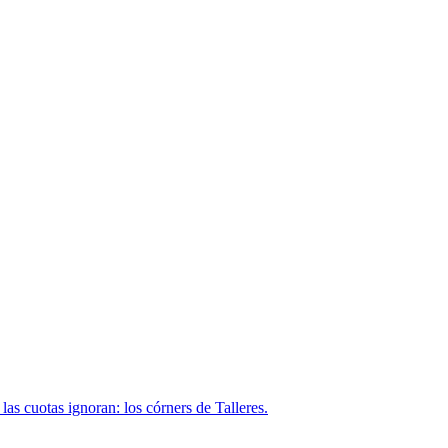
las cuotas ignoran: los córners de Talleres.