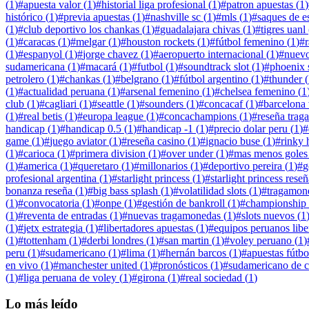
(
1
)
#
apuesta valor
(
1
)
#
historial liga profesional
(
1
)
#
patron apuestas
(
1
)
histórico
(
1
)
#
previa apuestas
(
1
)
#
nashville sc
(
1
)
#
mls
(
1
)
#
saques de e
(
1
)
#
club deportivo los chankas
(
1
)
#
guadalajara chivas
(
1
)
#
tigres uanl
(
1
)
#
caracas
(
1
)
#
melgar
(
1
)
#
houston rockets
(
1
)
#
fútbol femenino
(
1
)
#
r
(
1
)
#
espanyol
(
1
)
#
jorge chavez
(
1
)
#
aeropuerto internacional
(
1
)
#
nuevo
sudamericana
(
1
)
#
macará
(
1
)
#
futbol
(
1
)
#
soundtrack slot
(
1
)
#
phoenix 
petrolero
(
1
)
#
chankas
(
1
)
#
belgrano
(
1
)
#
fútbol argentino
(
1
)
#
thunder
(
(
1
)
#
actualidad peruana
(
1
)
#
arsenal femenino
(
1
)
#
chelsea femenino
(
1
club
(
1
)
#
cagliari
(
1
)
#
seattle
(
1
)
#
sounders
(
1
)
#
concacaf
(
1
)
#
barcelona 
(
1
)
#
real betis
(
1
)
#
europa league
(
1
)
#
concachampions
(
1
)
#
reseña tra
handicap
(
1
)
#
handicap 0.5
(
1
)
#
handicap -1
(
1
)
#
precio dolar peru
(
1
)
#
game
(
1
)
#
juego aviator
(
1
)
#
reseña casino
(
1
)
#
ignacio buse
(
1
)
#
rinky 
(
1
)
#
carioca
(
1
)
#
primera division
(
1
)
#
over under
(
1
)
#
mas menos goles
(
1
)
#
america
(
1
)
#
queretaro
(
1
)
#
millonarios
(
1
)
#
deportivo pereira
(
1
)
#
g
profesional argentina
(
1
)
#
starlight princess
(
1
)
#
starlight princess rese
bonanza reseña
(
1
)
#
big bass splash
(
1
)
#
volatilidad slots
(
1
)
#
tragamone
(
1
)
#
convocatoria
(
1
)
#
onpe
(
1
)
#
gestión de bankroll
(
1
)
#
championship
(
1
)
#
reventa de entradas
(
1
)
#
nuevas tragamonedas
(
1
)
#
slots nuevos
(
1
(
1
)
#
jetx estrategia
(
1
)
#
libertadores apuestas
(
1
)
#
equipos peruanos libe
(
1
)
#
tottenham
(
1
)
#
derbi londres
(
1
)
#
san martin
(
1
)
#
voley peruano
(
1
)
peru
(
1
)
#
sudamericano
(
1
)
#
lima
(
1
)
#
hernán barcos
(
1
)
#
apuestas fútbo
en vivo
(
1
)
#
manchester united
(
1
)
#
pronósticos
(
1
)
#
sudamericano de c
(
1
)
#
liga peruana de voley
(
1
)
#
girona
(
1
)
#
real sociedad
(
1
)
Lo más leído