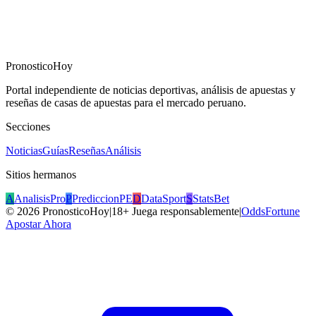
PronosticoHoy
Portal independiente de noticias deportivas, análisis de apuestas y
reseñas de casas de apuestas para el mercado peruano.
Secciones
Noticias
Guías
Reseñas
Análisis
Sitios hermanos
A
AnalisisPro
P
PrediccionPE
D
DataSport
S
StatsBet
©
2026
PronosticoHoy
|
18+ Juega responsablemente
|
OddsFortune
Apostar Ahora