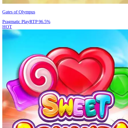
Gates of Olympus
Pragmatic Play
RTP
96.5
%
HOT