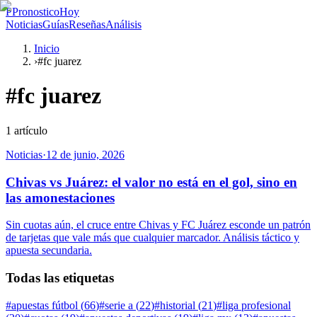
P
PronosticoHoy
Noticias
Guías
Reseñas
Análisis
Inicio
›
#fc juarez
#
fc juarez
1
artículo
Noticias
·
12 de junio, 2026
Chivas vs Juárez: el valor no está en el gol, sino en
las amonestaciones
Sin cuotas aún, el cruce entre Chivas y FC Juárez esconde un patrón
de tarjetas que vale más que cualquier marcador. Análisis táctico y
apuesta secundaria.
Todas las etiquetas
#
apuestas fútbol
(
66
)
#
serie a
(
22
)
#
historial
(
21
)
#
liga profesional