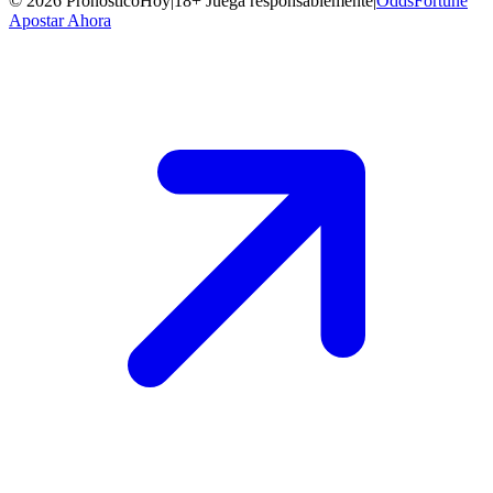
©
2026
PronosticoHoy
|
18+ Juega responsablemente
|
OddsFortune
Apostar Ahora