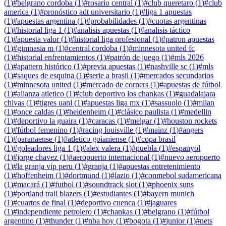
(
1
)
#
belgrano cordoba
(
1
)
#
rosario central
(
1
)
#
club queretaro
(
1
)
#
club
america
(
1
)
#
pronóstico adt universitario
(
1
)
#
liga 1 apuestas
(
1
)
#
apuestas argentina
(
1
)
#
probabilidades
(
1
)
#
cuotas argentinas
(
1
)
#
historial liga 1
(
1
)
#
analisis apuestas
(
1
)
#
analisis táctico
(
1
)
#
apuesta valor
(
1
)
#
historial liga profesional
(
1
)
#
patron apuestas
(
1
)
#
gimnasia m
(
1
)
#
central cordoba
(
1
)
#
minnesota united fc
(
1
)
#
historial enfrentamientos
(
1
)
#
patrón de juego
(
1
)
#
mls 2026
(
1
)
#
apattern histórico
(
1
)
#
previa apuestas
(
1
)
#
nashville sc
(
1
)
#
mls
(
1
)
#
saques de esquina
(
1
)
#
serie a brasil
(
1
)
#
mercados secundarios
(
1
)
#
minnesota united
(
1
)
#
mercado de corners
(
1
)
#
apuestas de fútbol
(
1
)
#
alianza atletico
(
1
)
#
club deportivo los chankas
(
1
)
#
guadalajara
chivas
(
1
)
#
tigres uanl
(
1
)
#
apuestas liga mx
(
1
)
#
sassuolo
(
1
)
#
milan
(
1
)
#
once caldas
(
1
)
#
heidenheim
(
1
)
#
clásico paulista
(
1
)
#
medellin
(
1
)
#
deportivo la guaira
(
1
)
#
caracas
(
1
)
#
melgar
(
1
)
#
houston rockets
(
1
)
#
fútbol femenino
(
1
)
#
racing louisville
(
1
)
#
mainz
(
1
)
#
angers
(
1
)
#
paranaense
(
1
)
#
atletico goianiense
(
1
)
#
copa brasil
(
1
)
#
goleadores liga 1
(
1
)
#
alex valera
(
1
)
#
puebla
(
1
)
#
espanyol
(
1
)
#
jorge chavez
(
1
)
#
aeropuerto internacional
(
1
)
#
nuevo aeropuerto
(
1
)
#
la granja vip peru
(
1
)
#
granja
(
1
)
#
apuestas entretenimiento
(
1
)
#
hoffenheim
(
1
)
#
dortmund
(
1
)
#
lazio
(
1
)
#
conmebol sudamericana
(
1
)
#
macará
(
1
)
#
futbol
(
1
)
#
soundtrack slot
(
1
)
#
phoenix suns
(
1
)
#
portland trail blazers
(
1
)
#
estudiantes
(
1
)
#
bayern munich
(
1
)
#
cuartos de final
(
1
)
#
deportivo cuenca
(
1
)
#
jaguares
(
1
)
#
independiente petrolero
(
1
)
#
chankas
(
1
)
#
belgrano
(
1
)
#
fútbol
argentino
(
1
)
#
thunder
(
1
)
#
nba hoy
(
1
)
#
bogota
(
1
)
#
junior
(
1
)
#
nets