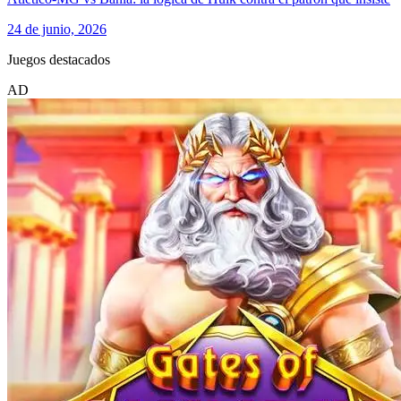
24 de junio, 2026
Juegos destacados
AD