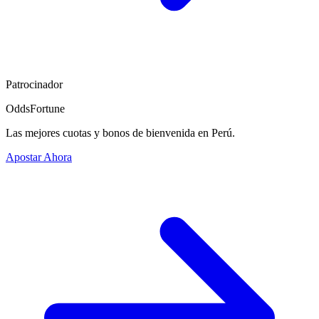
Patrocinador
OddsFortune
Las mejores cuotas y bonos de bienvenida en Perú.
Apostar Ahora