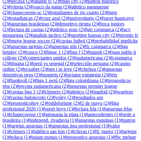
(
2
)
#
necaxa
(
2
)
#
atlante fc
(
2
)
#
man city
(
2
)
#
patron historico
(
2
)
#
vitoria
(
2
)
#
vasco da gama
(
2
)
#
atletico paranaense
(
2
)
#
chapecoense-sc
(
2
)
#
estudiantes de rio cuarto
(
2
)
#
tigre
(
2
)
#
estadísticas
(
2
)
#
cruz azul
(
2
)
#
universitario
(
2
)
#
sport huancayo
(
2
)
#
apuestas brasileirao
(
2
)
#
deportivo riestra
(
2
)
#
boca juniors
(
2
)
#
lectura de cuotas
(
2
)
#
atletico grau
(
2
)
#
utc cajamarca
(
2
)
#
ucv
moquegua
(
2
)
#
analisis tactico
(
2
)
#
sporting kansas city
(
2
)
#
toronto fc
(
2
)
#
major league soccer
(
2
)
#
cuotas futbol
(
2
)
#
probabilidad implícita
(
2
)
#
apuestas tarjetas
(
2
)
#
apuestas mls
(
2
)
#
fc cajamarca
(
2
)
#
liga
betplay
(
2
)
#
cusco
(
2
)
#
ligue 1
(
2
)
#
liga f
(
2
)
#
napoli
(
2
)
#
juan pablo ii
college
(
2
)
#
comerciantes unidos
(
2
)
#
sudamericana
(
2
)
#
cajamarca
(
2
)
#
tijuana
(
2
)
#
perú vs senegal
(
2
)
#
selección peruana
(
2
)
#
casino
online
(
2
)
#
ecuabet
(
2
)
#
am i in love
(
2
)
#
chelsea
(
2
)
#
apuestas
deportivas peru
(
2
)
#
nuggets
(
2
)
#
aviator estrategia
(
2
)
#
jetx
(
2
)
#
bankroll
(
2
)
#
liga 1 perú
(
2
)
#
liga colombiana
(
2
)
#
pronosticos
nba
(
2
)
#
recopa sudamericana
(
2
)
#
apuestas premier league
(
2
)
#
cuotas liga 1
(
2
)
#
clippers
(
2
)
#
atletico
(
2
)
#
madrid
(
2
)
#
warriors
(
2
)
#
cuotas baloncesto
(
2
)
#
voley
(
2
)
#
resultados uni
(
2
)
#
pronosticohoy
(
2
)
#
oddsfortune
(
2
)
#
2 de mayo
(
2
)
#
liga
profesional 2026
(
1
)
#
sport boys
(
1
)
#
lectura fría
(
1
)
#
apuestas frías
(
1
)
#
chapecoense
(
1
)
#
gimnasia la plata
(
1
)
#
antecedentes
(
1
)
#
serie a
brasileira
(
1
)
#
independ. rivadavia
(
1
)
#
apuestas esquinas
(
1
)
#
patron
(
1
)
#
tarjetas apuestas
(
1
)
#
apuestas liga profesional
(
1
)
#
valor
(
1
)
#
córners
(
1
)
#
atlético san luis
(
1
)
#
chivas
(
1
)
#
fc juarez
(
1
)
#
tarjetas
(
1
)
#
toluca
(
1
)
#
unam pumas
(
1
)
#
pronostico apuestas
(
1
)
#
fbc melgar