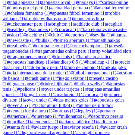
(
1
)
#
nba apuestas
(
1
)
#
apuestas royal
(
1
)
#
parlays
(
1
)
#
sorteos online
(
1
)
#
juntos por el perú
(
1
)
#
actualidad peruana
(
1
)
#
arsenal femenino
(
1
)
#
chelsea femenino
(
1
)
#
apuestas fútbol femenino
(
1
)
#
robbie
williams
(
1
)
#
robbie williams peru
(
1
)
#
conciertos lima
(
1
)
#
ticketmaster peru
(
1
)
#
brighton
(
1
)
#
athletic club
(
1
)
#
cagliari
(
1
)
#
seattle
(
1
)
#
sounders
(
1
)
#
concacaf
(
1
)
#
barcelona vs newcastle
(
1
)
#
slot
(
1
)
#
machine
(
1
)
#
club
(
1
)
#
deportes
(
1
)
#
sevilla
(
1
)
#
juarez
(
1
)
#
newcastle
(
1
)
#
bulls
(
1
)
#
torneo apertura
(
1
)
#
panathinaikos
(
1
)
#
real betis
(
1
)
#
europa league
(
1
)
#
concachampions
(
1
)
#
reseña
tragamonedas
(
1
)
#
tragamonedas online peru
(
1
)
#
rtp volatilidad slots
(
1
)
#
tragamonedas peru
(
1
)
#
rtp slots
(
1
)
#
handicap asiatico
(
1
)
#
apuestas handicap
(
1
)
#
handicap 0.5
(
1
)
#
handicap -1
(
1
)
#
precio
dolar peru
(
1
)
#
dolar hoy peru
(
1
)
#
tipo de cambio
(
1
)
#
nikola jokic
(
1
)
#
dia internacional de la mujer
(
1
)
#
futbol internacional
(
1
)
#
gestion
de banca
(
1
)
#
crash game
(
1
)
#
juego aviator
(
1
)
#
reseña casino
(
1
)
#
ignacio buse
(
1
)
#
rinky hijikata
(
1
)
#
indian wells
(
1
)
#
apuestas
tenis
(
1
)
#
pelicans
(
1
)
#
over under tarjetas
(
1
)
#
tarjetas amarillas
apuestas
(
1
)
#
liga 1 peru
(
1
)
#
madureira
(
1
)
#
carioca
(
1
)
#
primera
division
(
1
)
#
over under
(
1
)
#
mas menos goles
(
1
)
#
apuestas goles
(
1
)
#
over 2.5
(
1
)
#
factor altura futbol
(
1
)
#
altitud peru futbol
(
1
)
#
ventaja local altura
(
1
)
#
normas
(
1
)
#
legales
(
1
)
#
peruano
(
1
)
#
america
(
1
)
#
queretaro
(
1
)
#
millonarios
(
1
)
#
deportivo pereira
(
1
)
#
gorillaz
(
1
)
#
tendencias
(
1
)
#
alianza atlético
(
1
)
#
adt tarma
(
1
)
#
santa fe
(
1
)
#
aviator juego
(
1
)
#
aviator reseña
(
1
)
#
aviator crash
game
(
1
)
#
liga profesional argentina
(
1
)
#
starlight princess