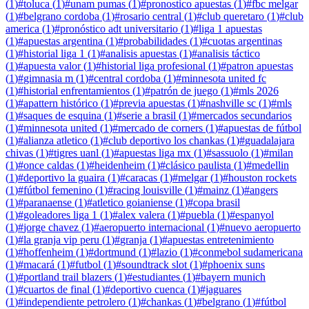
(
1
)
#
toluca
(
1
)
#
unam pumas
(
1
)
#
pronostico apuestas
(
1
)
#
fbc melgar
(
1
)
#
belgrano cordoba
(
1
)
#
rosario central
(
1
)
#
club queretaro
(
1
)
#
club
america
(
1
)
#
pronóstico adt universitario
(
1
)
#
liga 1 apuestas
(
1
)
#
apuestas argentina
(
1
)
#
probabilidades
(
1
)
#
cuotas argentinas
(
1
)
#
historial liga 1
(
1
)
#
analisis apuestas
(
1
)
#
analisis táctico
(
1
)
#
apuesta valor
(
1
)
#
historial liga profesional
(
1
)
#
patron apuestas
(
1
)
#
gimnasia m
(
1
)
#
central cordoba
(
1
)
#
minnesota united fc
(
1
)
#
historial enfrentamientos
(
1
)
#
patrón de juego
(
1
)
#
mls 2026
(
1
)
#
apattern histórico
(
1
)
#
previa apuestas
(
1
)
#
nashville sc
(
1
)
#
mls
(
1
)
#
saques de esquina
(
1
)
#
serie a brasil
(
1
)
#
mercados secundarios
(
1
)
#
minnesota united
(
1
)
#
mercado de corners
(
1
)
#
apuestas de fútbol
(
1
)
#
alianza atletico
(
1
)
#
club deportivo los chankas
(
1
)
#
guadalajara
chivas
(
1
)
#
tigres uanl
(
1
)
#
apuestas liga mx
(
1
)
#
sassuolo
(
1
)
#
milan
(
1
)
#
once caldas
(
1
)
#
heidenheim
(
1
)
#
clásico paulista
(
1
)
#
medellin
(
1
)
#
deportivo la guaira
(
1
)
#
caracas
(
1
)
#
melgar
(
1
)
#
houston rockets
(
1
)
#
fútbol femenino
(
1
)
#
racing louisville
(
1
)
#
mainz
(
1
)
#
angers
(
1
)
#
paranaense
(
1
)
#
atletico goianiense
(
1
)
#
copa brasil
(
1
)
#
goleadores liga 1
(
1
)
#
alex valera
(
1
)
#
puebla
(
1
)
#
espanyol
(
1
)
#
jorge chavez
(
1
)
#
aeropuerto internacional
(
1
)
#
nuevo aeropuerto
(
1
)
#
la granja vip peru
(
1
)
#
granja
(
1
)
#
apuestas entretenimiento
(
1
)
#
hoffenheim
(
1
)
#
dortmund
(
1
)
#
lazio
(
1
)
#
conmebol sudamericana
(
1
)
#
macará
(
1
)
#
futbol
(
1
)
#
soundtrack slot
(
1
)
#
phoenix suns
(
1
)
#
portland trail blazers
(
1
)
#
estudiantes
(
1
)
#
bayern munich
(
1
)
#
cuartos de final
(
1
)
#
deportivo cuenca
(
1
)
#
jaguares
(
1
)
#
independiente petrolero
(
1
)
#
chankas
(
1
)
#
belgrano
(
1
)
#
fútbol