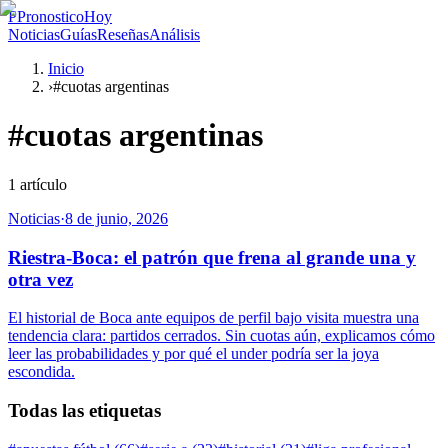
P
PronosticoHoy
Noticias
Guías
Reseñas
Análisis
Inicio
›
#cuotas argentinas
#
cuotas argentinas
1
artículo
Noticias
·
8 de junio, 2026
Riestra-Boca: el patrón que frena al grande una y
otra vez
El historial de Boca ante equipos de perfil bajo visita muestra una
tendencia clara: partidos cerrados. Sin cuotas aún, explicamos cómo
leer las probabilidades y por qué el under podría ser la joya
escondida.
Todas las etiquetas