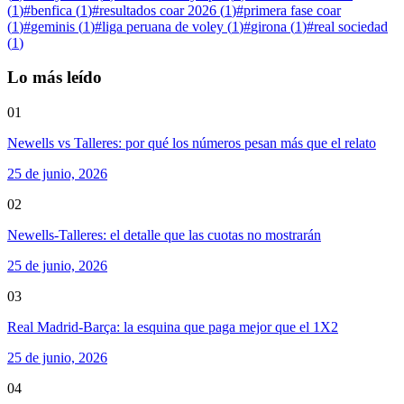
(
1
)
#
benfica
(
1
)
#
resultados coar 2026
(
1
)
#
primera fase coar
(
1
)
#
geminis
(
1
)
#
liga peruana de voley
(
1
)
#
girona
(
1
)
#
real sociedad
(
1
)
Lo más leído
01
Newells vs Talleres: por qué los números pesan más que el relato
25 de junio, 2026
02
Newells-Talleres: el detalle que las cuotas no mostrarán
25 de junio, 2026
03
Real Madrid-Barça: la esquina que paga mejor que el 1X2
25 de junio, 2026
04