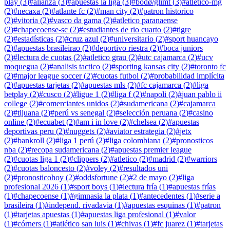
play
(
3
)
#
alianza
(
3
)
#
apuestas la liga
(
3
)
#
bodø/glimt
(
3
)
#
atletico-mg
(
2
)
#
necaxa
(
2
)
#
atlante fc
(
2
)
#
man city
(
2
)
#
patron historico
(
2
)
#
vitoria
(
2
)
#
vasco da gama
(
2
)
#
atletico paranaense
(
2
)
#
chapecoense-sc
(
2
)
#
estudiantes de rio cuarto
(
2
)
#
tigre
(
2
)
#
estadísticas
(
2
)
#
cruz azul
(
2
)
#
universitario
(
2
)
#
sport huancayo
(
2
)
#
apuestas brasileirao
(
2
)
#
deportivo riestra
(
2
)
#
boca juniors
(
2
)
#
lectura de cuotas
(
2
)
#
atletico grau
(
2
)
#
utc cajamarca
(
2
)
#
ucv
moquegua
(
2
)
#
analisis tactico
(
2
)
#
sporting kansas city
(
2
)
#
toronto fc
(
2
)
#
major league soccer
(
2
)
#
cuotas futbol
(
2
)
#
probabilidad implícita
(
2
)
#
apuestas tarjetas
(
2
)
#
apuestas mls
(
2
)
#
fc cajamarca
(
2
)
#
liga
betplay
(
2
)
#
cusco
(
2
)
#
ligue 1
(
2
)
#
liga f
(
2
)
#
napoli
(
2
)
#
juan pablo ii
college
(
2
)
#
comerciantes unidos
(
2
)
#
sudamericana
(
2
)
#
cajamarca
(
2
)
#
tijuana
(
2
)
#
perú vs senegal
(
2
)
#
selección peruana
(
2
)
#
casino
online
(
2
)
#
ecuabet
(
2
)
#
am i in love
(
2
)
#
chelsea
(
2
)
#
apuestas
deportivas peru
(
2
)
#
nuggets
(
2
)
#
aviator estrategia
(
2
)
#
jetx
(
2
)
#
bankroll
(
2
)
#
liga 1 perú
(
2
)
#
liga colombiana
(
2
)
#
pronosticos
nba
(
2
)
#
recopa sudamericana
(
2
)
#
apuestas premier league
(
2
)
#
cuotas liga 1
(
2
)
#
clippers
(
2
)
#
atletico
(
2
)
#
madrid
(
2
)
#
warriors
(
2
)
#
cuotas baloncesto
(
2
)
#
voley
(
2
)
#
resultados uni
(
2
)
#
pronosticohoy
(
2
)
#
oddsfortune
(
2
)
#
2 de mayo
(
2
)
#
liga
profesional 2026
(
1
)
#
sport boys
(
1
)
#
lectura fría
(
1
)
#
apuestas frías
(
1
)
#
chapecoense
(
1
)
#
gimnasia la plata
(
1
)
#
antecedentes
(
1
)
#
serie a
brasileira
(
1
)
#
independ. rivadavia
(
1
)
#
apuestas esquinas
(
1
)
#
patron
(
1
)
#
tarjetas apuestas
(
1
)
#
apuestas liga profesional
(
1
)
#
valor
(
1
)
#
córners
(
1
)
#
atlético san luis
(
1
)
#
chivas
(
1
)
#
fc juarez
(
1
)
#
tarjetas