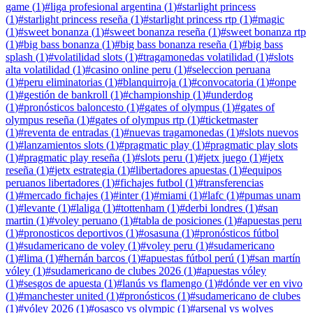
game
(
1
)
#
liga profesional argentina
(
1
)
#
starlight princess
(
1
)
#
starlight princess reseña
(
1
)
#
starlight princess rtp
(
1
)
#
magic
(
1
)
#
sweet bonanza
(
1
)
#
sweet bonanza reseña
(
1
)
#
sweet bonanza rtp
(
1
)
#
big bass bonanza
(
1
)
#
big bass bonanza reseña
(
1
)
#
big bass
splash
(
1
)
#
volatilidad slots
(
1
)
#
tragamonedas volatilidad
(
1
)
#
slots
alta volatilidad
(
1
)
#
casino online peru
(
1
)
#
seleccion peruana
(
1
)
#
peru eliminatorias
(
1
)
#
blanquirroja
(
1
)
#
convocatoria
(
1
)
#
onpe
(
1
)
#
gestión de bankroll
(
1
)
#
championship
(
1
)
#
underdog
(
1
)
#
pronósticos baloncesto
(
1
)
#
gates of olympus
(
1
)
#
gates of
olympus reseña
(
1
)
#
gates of olympus rtp
(
1
)
#
ticketmaster
(
1
)
#
reventa de entradas
(
1
)
#
nuevas tragamonedas
(
1
)
#
slots nuevos
(
1
)
#
lanzamientos slots
(
1
)
#
pragmatic play
(
1
)
#
pragmatic play slots
(
1
)
#
pragmatic play reseña
(
1
)
#
slots peru
(
1
)
#
jetx juego
(
1
)
#
jetx
reseña
(
1
)
#
jetx estrategia
(
1
)
#
libertadores apuestas
(
1
)
#
equipos
peruanos libertadores
(
1
)
#
fichajes futbol
(
1
)
#
transferencias
(
1
)
#
mercado fichajes
(
1
)
#
inter
(
1
)
#
miami
(
1
)
#
lafc
(
1
)
#
pumas unam
(
1
)
#
levante
(
1
)
#
laliga
(
1
)
#
tottenham
(
1
)
#
derbi londres
(
1
)
#
san
martin
(
1
)
#
voley peruano
(
1
)
#
tabla de posiciones
(
1
)
#
apuestas peru
(
1
)
#
pronosticos deportivos
(
1
)
#
osasuna
(
1
)
#
pronósticos fútbol
(
1
)
#
sudamericano de voley
(
1
)
#
voley peru
(
1
)
#
sudamericano
(
1
)
#
lima
(
1
)
#
hernán barcos
(
1
)
#
apuestas fútbol perú
(
1
)
#
san martín
vóley
(
1
)
#
sudamericano de clubes 2026
(
1
)
#
apuestas vóley
(
1
)
#
sesgos de apuesta
(
1
)
#
lanús vs flamengo
(
1
)
#
dónde ver en vivo
(
1
)
#
manchester united
(
1
)
#
pronósticos
(
1
)
#
sudamericano de clubes
(
1
)
#
vóley 2026
(
1
)
#
osasco vs olympic
(
1
)
#
arsenal vs wolves