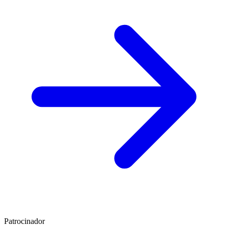
Patrocinador