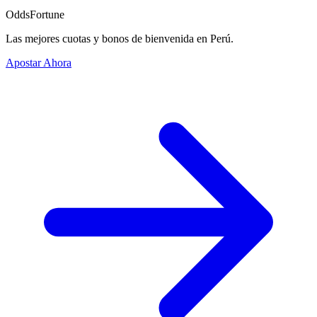
OddsFortune
Las mejores cuotas y bonos de bienvenida en Perú.
Apostar Ahora