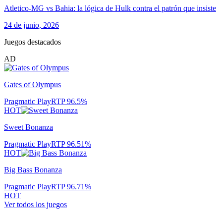
Atletico-MG vs Bahia: la lógica de Hulk contra el patrón que insiste
24 de junio, 2026
Juegos destacados
AD
Gates of Olympus
Pragmatic Play
RTP
96.5
%
HOT
Sweet Bonanza
Pragmatic Play
RTP
96.51
%
HOT
Big Bass Bonanza
Pragmatic Play
RTP
96.71
%
HOT
Ver todos los juegos