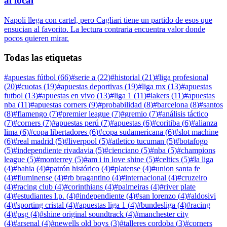
al local
Napoli llega con cartel, pero Cagliari tiene un partido de esos que
ensucian al favorito. La lectura contraria encuentra valor donde
pocos quieren mirar.
Todas las etiquetas
#
apuestas fútbol
(
66
)
#
serie a
(
22
)
#
historial
(
21
)
#
liga profesional
(
20
)
#
cuotas
(
19
)
#
apuestas deportivas
(
19
)
#
liga mx
(
13
)
#
apuestas
futbol
(
13
)
#
apuestas en vivo
(
13
)
#
liga 1
(
11
)
#
lakers
(
11
)
#
apuestas
nba
(
11
)
#
apuestas corners
(
9
)
#
probabilidad
(
8
)
#
barcelona
(
8
)
#
santos
(
8
)
#
flamengo
(
7
)
#
premier league
(
7
)
#
gremio
(
7
)
#
análisis táctico
(
7
)
#
corners
(
7
)
#
apuestas perú
(
7
)
#
apuestas
(
6
)
#
coritiba
(
6
)
#
alianza
lima
(
6
)
#
copa libertadores
(
6
)
#
copa sudamericana
(
6
)
#
slot machine
(
6
)
#
real madrid
(
5
)
#
liverpool
(
5
)
#
atletico tucuman
(
5
)
#
botafogo
(
5
)
#
independiente rivadavia
(
5
)
#
cienciano
(
5
)
#
nba
(
5
)
#
champions
league
(
5
)
#
monterrey
(
5
)
#
am i in love shine
(
5
)
#
celtics
(
5
)
#
la liga
(
4
)
#
bahia
(
4
)
#
patrón histórico
(
4
)
#
platense
(
4
)
#
union santa fe
(
4
)
#
fluminense
(
4
)
#
rb bragantino
(
4
)
#
internacional
(
4
)
#
cruzeiro
(
4
)
#
racing club
(
4
)
#
corinthians
(
4
)
#
palmeiras
(
4
)
#
river plate
(
4
)
#
estudiantes l.p.
(
4
)
#
independiente
(
4
)
#
san lorenzo
(
4
)
#
aldosivi
(
4
)
#
sporting cristal
(
4
)
#
apuestas liga 1
(
4
)
#
bundesliga
(
4
)
#
racing
(
4
)
#
psg
(
4
)
#
shine original soundtrack
(
4
)
#
manchester city
(
4
)
#
arsenal
(
4
)
#
newells old boys
(
3
)
#
talleres cordoba
(
3
)
#
corners