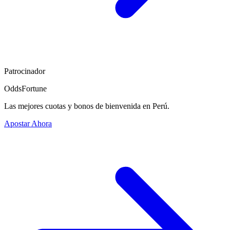
Patrocinador
OddsFortune
Las mejores cuotas y bonos de bienvenida en Perú.
Apostar Ahora