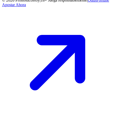
©
2026
PronosticoHoy
|
18+ Juega responsablemente
|
OddsFortune
Apostar Ahora