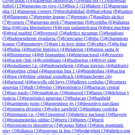
(
20
)
#
cuotas
(
19
)
#
apuestas deportivas
(
19
)
#
liga mx
(
13
)
#
apuestas
futbol
(
13
)
#
apuestas en vivo
(
13
)
#
liga 1
(
11
)
#
lakers
(
11
)
#
apuestas
nba
(
11
)
#
apuestas corners
(
9
)
#
probabilidad
(
8
)
#
barcelona
(
8
)
#
santos
(
8
)
#
flamengo
(
7
)
#
premier league
(
7
)
#
gremio
(
7
)
#
análisis táctico
(
7
)
#
corners
(
7
)
#
apuestas perú
(
7
)
#
apuestas
(
6
)
#
coritiba
(
6
)
#
alianza
lima
(
6
)
#
copa libertadores
(
6
)
#
copa sudamericana
(
6
)
#
slot machine
(
6
)
#
real madrid
(
5
)
#
liverpool
(
5
)
#
atletico tucuman
(
5
)
#
botafogo
(
5
)
#
independiente rivadavia
(
5
)
#
cienciano
(
5
)
#
nba
(
5
)
#
champions
league
(
5
)
#
monterrey
(
5
)
#
am i in love shine
(
5
)
#
celtics
(
5
)
#
la liga
(
4
)
#
bahia
(
4
)
#
patrón histórico
(
4
)
#
platense
(
4
)
#
union santa fe
(
4
)
#
fluminense
(
4
)
#
rb bragantino
(
4
)
#
internacional
(
4
)
#
cruzeiro
(
4
)
#
racing club
(
4
)
#
corinthians
(
4
)
#
palmeiras
(
4
)
#
river plate
(
4
)
#
estudiantes l.p.
(
4
)
#
independiente
(
4
)
#
san lorenzo
(
4
)
#
aldosivi
(
4
)
#
sporting cristal
(
4
)
#
apuestas liga 1
(
4
)
#
bundesliga
(
4
)
#
racing
(
4
)
#
psg
(
4
)
#
shine original soundtrack
(
4
)
#
manchester city
(
4
)
#
arsenal
(
4
)
#
newells old boys
(
3
)
#
talleres cordoba
(
3
)
#
corners
apuestas
(
3
)
#
adt
(
3
)
#
remo
(
3
)
#
pronóstico
(
3
)
#
barracas central
(
3
)
#
sao paulo
(
3
)
#
estadisticas
(
3
)
#
mirassol
(
3
)
#
lanus
(
3
)
#
defensa y
justicia
(
3
)
#
pronóstico apuestas
(
3
)
#
huracan
(
3
)
#
banfield
(
3
)
#
sarmiento junin
(
3
)
#
argentinos jrs
(
3
)
#
deportivo garcilaso
(
3
)
#
primera división
(
3
)
#
velez sarsfield
(
3
)
#
instituto cordoba
(
3
)
#
gimnasia l.p.
(
3
)
#
cf montreal
(
3
)
#
atletico nacional
(
3
)
#
bayern
(
3
)
#
tragamonedas online
(
3
)
#
peru
(
3
)
#
tigres
(
3
)
#
perú
(
3
)
#
pronósticos deportivos
(
3
)
#
cuotas fútbol
(
3
)
#
slots pragmatic
play
(
3
)
#
alianza
(
3
)
#
apuestas la liga
(
3
)
#
bodø/glimt
(
3
)
#
atletico-mg