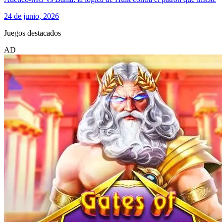
24 de junio, 2026
Juegos destacados
AD