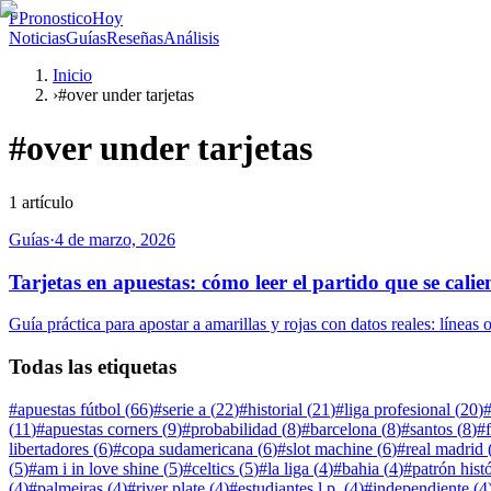
P
PronosticoHoy
Noticias
Guías
Reseñas
Análisis
Inicio
›
#over under tarjetas
#
over under tarjetas
1
artículo
Guías
·
4 de marzo, 2026
Tarjetas en apuestas: cómo leer el partido que se calie
Guía práctica para apostar a amarillas y rojas con datos reales: líneas 
Todas las etiquetas
#
apuestas fútbol
(
66
)
#
serie a
(
22
)
#
historial
(
21
)
#
liga profesional
(
20
)
(
11
)
#
apuestas corners
(
9
)
#
probabilidad
(
8
)
#
barcelona
(
8
)
#
santos
(
8
)
#
libertadores
(
6
)
#
copa sudamericana
(
6
)
#
slot machine
(
6
)
#
real madrid
(
5
)
#
am i in love shine
(
5
)
#
celtics
(
5
)
#
la liga
(
4
)
#
bahia
(
4
)
#
patrón hist
(
4
)
#
palmeiras
(
4
)
#
river plate
(
4
)
#
estudiantes l.p.
(
4
)
#
independiente
(
4