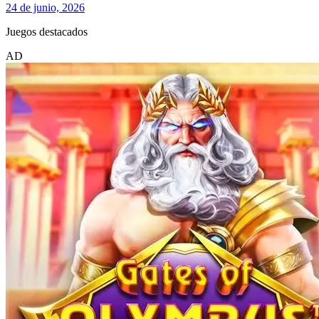
24 de junio, 2026
Juegos destacados
AD