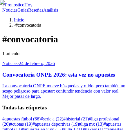
P
PronosticoHoy
Noticias
Guías
Reseñas
Análisis
Inicio
›
#convocatoria
#
convocatoria
1
artículo
Noticias
·
24 de febrero, 2026
Convocatoria ONPE 2026: esta vez no apuestes
La convocatoria ONPE mueve búsquedas y ruido, pero también un
sesgo peligroso para apostar: confundir tendencia con valor real.
Mejor pasar de largo.
Todas las etiquetas
#
apuestas fútbol
(
66
)
#
serie a
(
22
)
#
historial
(
21
)
#
liga profesional
(
20
)
#
cuotas
(
19
)
#
apuestas deportivas
(
19
)
#
liga mx
(
13
)
#
apuestas
futbol
(
13
)
#
apuestas en vivo
(
13
)
#
liga 1
(
11
)
#
lakers
(
11
)
#
apuestas