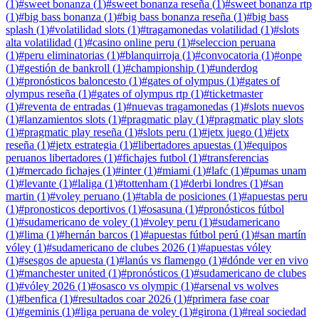
(
1
)
#
sweet bonanza
(
1
)
#
sweet bonanza reseña
(
1
)
#
sweet bonanza rtp
(
1
)
#
big bass bonanza
(
1
)
#
big bass bonanza reseña
(
1
)
#
big bass
splash
(
1
)
#
volatilidad slots
(
1
)
#
tragamonedas volatilidad
(
1
)
#
slots
alta volatilidad
(
1
)
#
casino online peru
(
1
)
#
seleccion peruana
(
1
)
#
peru eliminatorias
(
1
)
#
blanquirroja
(
1
)
#
convocatoria
(
1
)
#
onpe
(
1
)
#
gestión de bankroll
(
1
)
#
championship
(
1
)
#
underdog
(
1
)
#
pronósticos baloncesto
(
1
)
#
gates of olympus
(
1
)
#
gates of
olympus reseña
(
1
)
#
gates of olympus rtp
(
1
)
#
ticketmaster
(
1
)
#
reventa de entradas
(
1
)
#
nuevas tragamonedas
(
1
)
#
slots nuevos
(
1
)
#
lanzamientos slots
(
1
)
#
pragmatic play
(
1
)
#
pragmatic play slots
(
1
)
#
pragmatic play reseña
(
1
)
#
slots peru
(
1
)
#
jetx juego
(
1
)
#
jetx
reseña
(
1
)
#
jetx estrategia
(
1
)
#
libertadores apuestas
(
1
)
#
equipos
peruanos libertadores
(
1
)
#
fichajes futbol
(
1
)
#
transferencias
(
1
)
#
mercado fichajes
(
1
)
#
inter
(
1
)
#
miami
(
1
)
#
lafc
(
1
)
#
pumas unam
(
1
)
#
levante
(
1
)
#
laliga
(
1
)
#
tottenham
(
1
)
#
derbi londres
(
1
)
#
san
martin
(
1
)
#
voley peruano
(
1
)
#
tabla de posiciones
(
1
)
#
apuestas peru
(
1
)
#
pronosticos deportivos
(
1
)
#
osasuna
(
1
)
#
pronósticos fútbol
(
1
)
#
sudamericano de voley
(
1
)
#
voley peru
(
1
)
#
sudamericano
(
1
)
#
lima
(
1
)
#
hernán barcos
(
1
)
#
apuestas fútbol perú
(
1
)
#
san martín
vóley
(
1
)
#
sudamericano de clubes 2026
(
1
)
#
apuestas vóley
(
1
)
#
sesgos de apuesta
(
1
)
#
lanús vs flamengo
(
1
)
#
dónde ver en vivo
(
1
)
#
manchester united
(
1
)
#
pronósticos
(
1
)
#
sudamericano de clubes
(
1
)
#
vóley 2026
(
1
)
#
osasco vs olympic
(
1
)
#
arsenal vs wolves
(
1
)
#
benfica
(
1
)
#
resultados coar 2026
(
1
)
#
primera fase coar
(
1
)
#
geminis
(
1
)
#
liga peruana de voley
(
1
)
#
girona
(
1
)
#
real sociedad