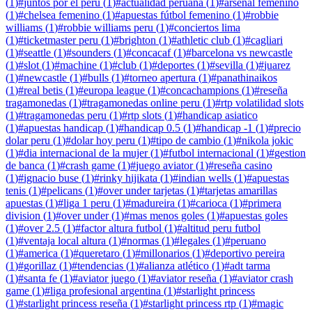
(
1
)
#
juntos por el perú
(
1
)
#
actualidad peruana
(
1
)
#
arsenal femenino
(
1
)
#
chelsea femenino
(
1
)
#
apuestas fútbol femenino
(
1
)
#
robbie
williams
(
1
)
#
robbie williams peru
(
1
)
#
conciertos lima
(
1
)
#
ticketmaster peru
(
1
)
#
brighton
(
1
)
#
athletic club
(
1
)
#
cagliari
(
1
)
#
seattle
(
1
)
#
sounders
(
1
)
#
concacaf
(
1
)
#
barcelona vs newcastle
(
1
)
#
slot
(
1
)
#
machine
(
1
)
#
club
(
1
)
#
deportes
(
1
)
#
sevilla
(
1
)
#
juarez
(
1
)
#
newcastle
(
1
)
#
bulls
(
1
)
#
torneo apertura
(
1
)
#
panathinaikos
(
1
)
#
real betis
(
1
)
#
europa league
(
1
)
#
concachampions
(
1
)
#
reseña
tragamonedas
(
1
)
#
tragamonedas online peru
(
1
)
#
rtp volatilidad slots
(
1
)
#
tragamonedas peru
(
1
)
#
rtp slots
(
1
)
#
handicap asiatico
(
1
)
#
apuestas handicap
(
1
)
#
handicap 0.5
(
1
)
#
handicap -1
(
1
)
#
precio
dolar peru
(
1
)
#
dolar hoy peru
(
1
)
#
tipo de cambio
(
1
)
#
nikola jokic
(
1
)
#
dia internacional de la mujer
(
1
)
#
futbol internacional
(
1
)
#
gestion
de banca
(
1
)
#
crash game
(
1
)
#
juego aviator
(
1
)
#
reseña casino
(
1
)
#
ignacio buse
(
1
)
#
rinky hijikata
(
1
)
#
indian wells
(
1
)
#
apuestas
tenis
(
1
)
#
pelicans
(
1
)
#
over under tarjetas
(
1
)
#
tarjetas amarillas
apuestas
(
1
)
#
liga 1 peru
(
1
)
#
madureira
(
1
)
#
carioca
(
1
)
#
primera
division
(
1
)
#
over under
(
1
)
#
mas menos goles
(
1
)
#
apuestas goles
(
1
)
#
over 2.5
(
1
)
#
factor altura futbol
(
1
)
#
altitud peru futbol
(
1
)
#
ventaja local altura
(
1
)
#
normas
(
1
)
#
legales
(
1
)
#
peruano
(
1
)
#
america
(
1
)
#
queretaro
(
1
)
#
millonarios
(
1
)
#
deportivo pereira
(
1
)
#
gorillaz
(
1
)
#
tendencias
(
1
)
#
alianza atlético
(
1
)
#
adt tarma
(
1
)
#
santa fe
(
1
)
#
aviator juego
(
1
)
#
aviator reseña
(
1
)
#
aviator crash
game
(
1
)
#
liga profesional argentina
(
1
)
#
starlight princess
(
1
)
#
starlight princess reseña
(
1
)
#
starlight princess rtp
(
1
)
#
magic