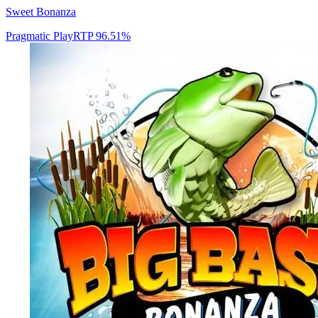
Sweet Bonanza
Pragmatic Play
RTP
96.51
%