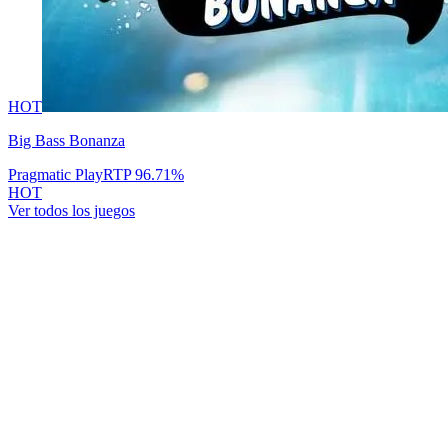
HOT
Big Bass Bonanza
Pragmatic Play
RTP
96.71
%
HOT
Ver todos los juegos