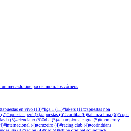
 a un mercado que pocos miran: los córners.
#
apuestas en vivo
(
13
)
#
liga 1
(
11
)
#
lakers
(
11
)
#
apuestas nba
(
7
)
#
apuestas perú
(
7
)
#
apuestas
(
6
)
#
coritiba
(
6
)
#
alianza lima
(
6
)
#
copa
davia
(
5
)
#
cienciano
(
5
)
#
nba
(
5
)
#
champions league
(
5
)
#
monterrey
4
)
#
internacional
(
4
)
#
cruzeiro
(
4
)
#
racing club
(
4
)
#
corinthians
undesliga
(
4
)
#
racing
(
4
)
#
psg
(
4
)
#
shine original soundtrack