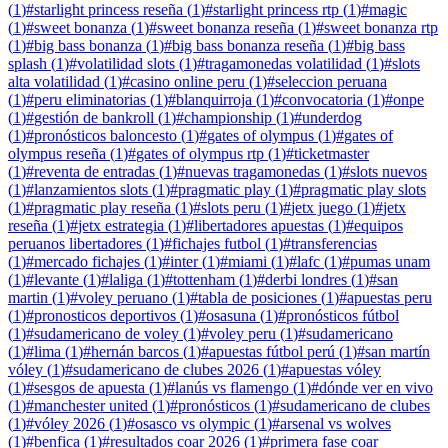
(
1
)
#
starlight princess reseña
(
1
)
#
starlight princess rtp
(
1
)
#
magic
(
1
)
#
sweet bonanza
(
1
)
#
sweet bonanza reseña
(
1
)
#
sweet bonanza rtp
(
1
)
#
big bass bonanza
(
1
)
#
big bass bonanza reseña
(
1
)
#
big bass
splash
(
1
)
#
volatilidad slots
(
1
)
#
tragamonedas volatilidad
(
1
)
#
slots
alta volatilidad
(
1
)
#
casino online peru
(
1
)
#
seleccion peruana
(
1
)
#
peru eliminatorias
(
1
)
#
blanquirroja
(
1
)
#
convocatoria
(
1
)
#
onpe
(
1
)
#
gestión de bankroll
(
1
)
#
championship
(
1
)
#
underdog
(
1
)
#
pronósticos baloncesto
(
1
)
#
gates of olympus
(
1
)
#
gates of
olympus reseña
(
1
)
#
gates of olympus rtp
(
1
)
#
ticketmaster
(
1
)
#
reventa de entradas
(
1
)
#
nuevas tragamonedas
(
1
)
#
slots nuevos
(
1
)
#
lanzamientos slots
(
1
)
#
pragmatic play
(
1
)
#
pragmatic play slots
(
1
)
#
pragmatic play reseña
(
1
)
#
slots peru
(
1
)
#
jetx juego
(
1
)
#
jetx
reseña
(
1
)
#
jetx estrategia
(
1
)
#
libertadores apuestas
(
1
)
#
equipos
peruanos libertadores
(
1
)
#
fichajes futbol
(
1
)
#
transferencias
(
1
)
#
mercado fichajes
(
1
)
#
inter
(
1
)
#
miami
(
1
)
#
lafc
(
1
)
#
pumas unam
(
1
)
#
levante
(
1
)
#
laliga
(
1
)
#
tottenham
(
1
)
#
derbi londres
(
1
)
#
san
martin
(
1
)
#
voley peruano
(
1
)
#
tabla de posiciones
(
1
)
#
apuestas peru
(
1
)
#
pronosticos deportivos
(
1
)
#
osasuna
(
1
)
#
pronósticos fútbol
(
1
)
#
sudamericano de voley
(
1
)
#
voley peru
(
1
)
#
sudamericano
(
1
)
#
lima
(
1
)
#
hernán barcos
(
1
)
#
apuestas fútbol perú
(
1
)
#
san martín
vóley
(
1
)
#
sudamericano de clubes 2026
(
1
)
#
apuestas vóley
(
1
)
#
sesgos de apuesta
(
1
)
#
lanús vs flamengo
(
1
)
#
dónde ver en vivo
(
1
)
#
manchester united
(
1
)
#
pronósticos
(
1
)
#
sudamericano de clubes
(
1
)
#
vóley 2026
(
1
)
#
osasco vs olympic
(
1
)
#
arsenal vs wolves
(
1
)
#
benfica
(
1
)
#
resultados coar 2026
(
1
)
#
primera fase coar