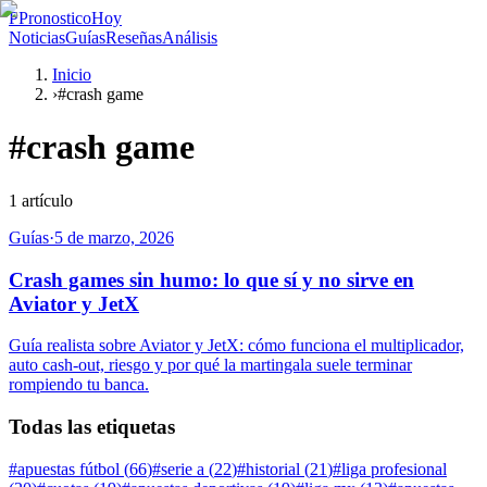
P
PronosticoHoy
Noticias
Guías
Reseñas
Análisis
Inicio
›
#crash game
#
crash game
1
artículo
Guías
·
5 de marzo, 2026
Crash games sin humo: lo que sí y no sirve en
Aviator y JetX
Guía realista sobre Aviator y JetX: cómo funciona el multiplicador,
auto cash-out, riesgo y por qué la martingala suele terminar
rompiendo tu banca.
Todas las etiquetas
#
apuestas fútbol
(
66
)
#
serie a
(
22
)
#
historial
(
21
)
#
liga profesional