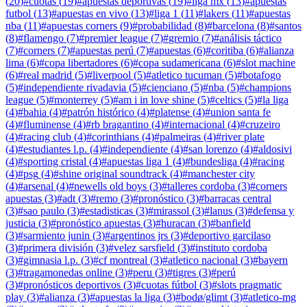
(
20
)
#
cuotas
(
19
)
#
apuestas deportivas
(
19
)
#
liga mx
(
13
)
#
apuestas
futbol
(
13
)
#
apuestas en vivo
(
13
)
#
liga 1
(
11
)
#
lakers
(
11
)
#
apuestas
nba
(
11
)
#
apuestas corners
(
9
)
#
probabilidad
(
8
)
#
barcelona
(
8
)
#
santos
(
8
)
#
flamengo
(
7
)
#
premier league
(
7
)
#
gremio
(
7
)
#
análisis táctico
(
7
)
#
corners
(
7
)
#
apuestas perú
(
7
)
#
apuestas
(
6
)
#
coritiba
(
6
)
#
alianza
lima
(
6
)
#
copa libertadores
(
6
)
#
copa sudamericana
(
6
)
#
slot machine
(
6
)
#
real madrid
(
5
)
#
liverpool
(
5
)
#
atletico tucuman
(
5
)
#
botafogo
(
5
)
#
independiente rivadavia
(
5
)
#
cienciano
(
5
)
#
nba
(
5
)
#
champions
league
(
5
)
#
monterrey
(
5
)
#
am i in love shine
(
5
)
#
celtics
(
5
)
#
la liga
(
4
)
#
bahia
(
4
)
#
patrón histórico
(
4
)
#
platense
(
4
)
#
union santa fe
(
4
)
#
fluminense
(
4
)
#
rb bragantino
(
4
)
#
internacional
(
4
)
#
cruzeiro
(
4
)
#
racing club
(
4
)
#
corinthians
(
4
)
#
palmeiras
(
4
)
#
river plate
(
4
)
#
estudiantes l.p.
(
4
)
#
independiente
(
4
)
#
san lorenzo
(
4
)
#
aldosivi
(
4
)
#
sporting cristal
(
4
)
#
apuestas liga 1
(
4
)
#
bundesliga
(
4
)
#
racing
(
4
)
#
psg
(
4
)
#
shine original soundtrack
(
4
)
#
manchester city
(
4
)
#
arsenal
(
4
)
#
newells old boys
(
3
)
#
talleres cordoba
(
3
)
#
corners
apuestas
(
3
)
#
adt
(
3
)
#
remo
(
3
)
#
pronóstico
(
3
)
#
barracas central
(
3
)
#
sao paulo
(
3
)
#
estadisticas
(
3
)
#
mirassol
(
3
)
#
lanus
(
3
)
#
defensa y
justicia
(
3
)
#
pronóstico apuestas
(
3
)
#
huracan
(
3
)
#
banfield
(
3
)
#
sarmiento junin
(
3
)
#
argentinos jrs
(
3
)
#
deportivo garcilaso
(
3
)
#
primera división
(
3
)
#
velez sarsfield
(
3
)
#
instituto cordoba
(
3
)
#
gimnasia l.p.
(
3
)
#
cf montreal
(
3
)
#
atletico nacional
(
3
)
#
bayern
(
3
)
#
tragamonedas online
(
3
)
#
peru
(
3
)
#
tigres
(
3
)
#
perú
(
3
)
#
pronósticos deportivos
(
3
)
#
cuotas fútbol
(
3
)
#
slots pragmatic
play
(
3
)
#
alianza
(
3
)
#
apuestas la liga
(
3
)
#
bodø/glimt
(
3
)
#
atletico-mg