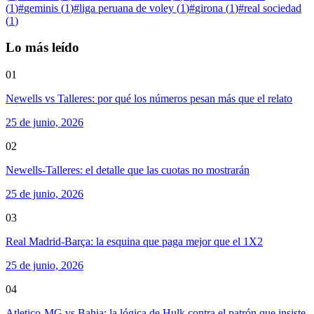
(
1
)
#
geminis
(
1
)
#
liga peruana de voley
(
1
)
#
girona
(
1
)
#
real sociedad
(
1
)
Lo más leído
01
Newells vs Talleres: por qué los números pesan más que el relato
25 de junio, 2026
02
Newells-Talleres: el detalle que las cuotas no mostrarán
25 de junio, 2026
03
Real Madrid-Barça: la esquina que paga mejor que el 1X2
25 de junio, 2026
04
Atletico-MG vs Bahia: la lógica de Hulk contra el patrón que insiste