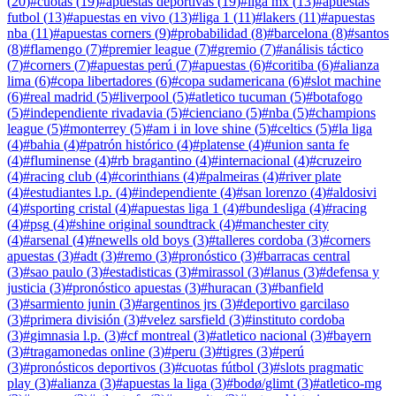
(
20
)
#
cuotas
(
19
)
#
apuestas deportivas
(
19
)
#
liga mx
(
13
)
#
apuestas
futbol
(
13
)
#
apuestas en vivo
(
13
)
#
liga 1
(
11
)
#
lakers
(
11
)
#
apuestas
nba
(
11
)
#
apuestas corners
(
9
)
#
probabilidad
(
8
)
#
barcelona
(
8
)
#
santos
(
8
)
#
flamengo
(
7
)
#
premier league
(
7
)
#
gremio
(
7
)
#
análisis táctico
(
7
)
#
corners
(
7
)
#
apuestas perú
(
7
)
#
apuestas
(
6
)
#
coritiba
(
6
)
#
alianza
lima
(
6
)
#
copa libertadores
(
6
)
#
copa sudamericana
(
6
)
#
slot machine
(
6
)
#
real madrid
(
5
)
#
liverpool
(
5
)
#
atletico tucuman
(
5
)
#
botafogo
(
5
)
#
independiente rivadavia
(
5
)
#
cienciano
(
5
)
#
nba
(
5
)
#
champions
league
(
5
)
#
monterrey
(
5
)
#
am i in love shine
(
5
)
#
celtics
(
5
)
#
la liga
(
4
)
#
bahia
(
4
)
#
patrón histórico
(
4
)
#
platense
(
4
)
#
union santa fe
(
4
)
#
fluminense
(
4
)
#
rb bragantino
(
4
)
#
internacional
(
4
)
#
cruzeiro
(
4
)
#
racing club
(
4
)
#
corinthians
(
4
)
#
palmeiras
(
4
)
#
river plate
(
4
)
#
estudiantes l.p.
(
4
)
#
independiente
(
4
)
#
san lorenzo
(
4
)
#
aldosivi
(
4
)
#
sporting cristal
(
4
)
#
apuestas liga 1
(
4
)
#
bundesliga
(
4
)
#
racing
(
4
)
#
psg
(
4
)
#
shine original soundtrack
(
4
)
#
manchester city
(
4
)
#
arsenal
(
4
)
#
newells old boys
(
3
)
#
talleres cordoba
(
3
)
#
corners
apuestas
(
3
)
#
adt
(
3
)
#
remo
(
3
)
#
pronóstico
(
3
)
#
barracas central
(
3
)
#
sao paulo
(
3
)
#
estadisticas
(
3
)
#
mirassol
(
3
)
#
lanus
(
3
)
#
defensa y
justicia
(
3
)
#
pronóstico apuestas
(
3
)
#
huracan
(
3
)
#
banfield
(
3
)
#
sarmiento junin
(
3
)
#
argentinos jrs
(
3
)
#
deportivo garcilaso
(
3
)
#
primera división
(
3
)
#
velez sarsfield
(
3
)
#
instituto cordoba
(
3
)
#
gimnasia l.p.
(
3
)
#
cf montreal
(
3
)
#
atletico nacional
(
3
)
#
bayern
(
3
)
#
tragamonedas online
(
3
)
#
peru
(
3
)
#
tigres
(
3
)
#
perú
(
3
)
#
pronósticos deportivos
(
3
)
#
cuotas fútbol
(
3
)
#
slots pragmatic
play
(
3
)
#
alianza
(
3
)
#
apuestas la liga
(
3
)
#
bodø/glimt
(
3
)
#
atletico-mg