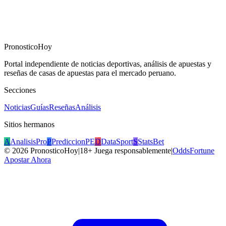
PronosticoHoy
Portal independiente de noticias deportivas, análisis de apuestas y
reseñas de casas de apuestas para el mercado peruano.
Secciones
Noticias
Guías
Reseñas
Análisis
Sitios hermanos
A
AnalisisPro
P
PrediccionPE
D
DataSport
S
StatsBet
©
2026
PronosticoHoy
|
18+ Juega responsablemente
|
OddsFortune
Apostar Ahora