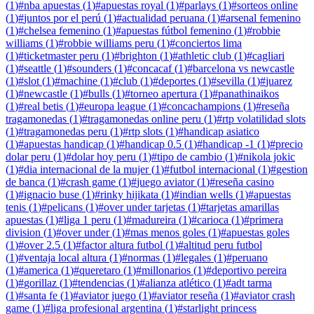
(
1
)
#
nba apuestas
(
1
)
#
apuestas royal
(
1
)
#
parlays
(
1
)
#
sorteos online
(
1
)
#
juntos por el perú
(
1
)
#
actualidad peruana
(
1
)
#
arsenal femenino
(
1
)
#
chelsea femenino
(
1
)
#
apuestas fútbol femenino
(
1
)
#
robbie
williams
(
1
)
#
robbie williams peru
(
1
)
#
conciertos lima
(
1
)
#
ticketmaster peru
(
1
)
#
brighton
(
1
)
#
athletic club
(
1
)
#
cagliari
(
1
)
#
seattle
(
1
)
#
sounders
(
1
)
#
concacaf
(
1
)
#
barcelona vs newcastle
(
1
)
#
slot
(
1
)
#
machine
(
1
)
#
club
(
1
)
#
deportes
(
1
)
#
sevilla
(
1
)
#
juarez
(
1
)
#
newcastle
(
1
)
#
bulls
(
1
)
#
torneo apertura
(
1
)
#
panathinaikos
(
1
)
#
real betis
(
1
)
#
europa league
(
1
)
#
concachampions
(
1
)
#
reseña
tragamonedas
(
1
)
#
tragamonedas online peru
(
1
)
#
rtp volatilidad slots
(
1
)
#
tragamonedas peru
(
1
)
#
rtp slots
(
1
)
#
handicap asiatico
(
1
)
#
apuestas handicap
(
1
)
#
handicap 0.5
(
1
)
#
handicap -1
(
1
)
#
precio
dolar peru
(
1
)
#
dolar hoy peru
(
1
)
#
tipo de cambio
(
1
)
#
nikola jokic
(
1
)
#
dia internacional de la mujer
(
1
)
#
futbol internacional
(
1
)
#
gestion
de banca
(
1
)
#
crash game
(
1
)
#
juego aviator
(
1
)
#
reseña casino
(
1
)
#
ignacio buse
(
1
)
#
rinky hijikata
(
1
)
#
indian wells
(
1
)
#
apuestas
tenis
(
1
)
#
pelicans
(
1
)
#
over under tarjetas
(
1
)
#
tarjetas amarillas
apuestas
(
1
)
#
liga 1 peru
(
1
)
#
madureira
(
1
)
#
carioca
(
1
)
#
primera
division
(
1
)
#
over under
(
1
)
#
mas menos goles
(
1
)
#
apuestas goles
(
1
)
#
over 2.5
(
1
)
#
factor altura futbol
(
1
)
#
altitud peru futbol
(
1
)
#
ventaja local altura
(
1
)
#
normas
(
1
)
#
legales
(
1
)
#
peruano
(
1
)
#
america
(
1
)
#
queretaro
(
1
)
#
millonarios
(
1
)
#
deportivo pereira
(
1
)
#
gorillaz
(
1
)
#
tendencias
(
1
)
#
alianza atlético
(
1
)
#
adt tarma
(
1
)
#
santa fe
(
1
)
#
aviator juego
(
1
)
#
aviator reseña
(
1
)
#
aviator crash
game
(
1
)
#
liga profesional argentina
(
1
)
#
starlight princess