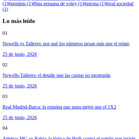
(
1
)
#
geminis
(
1
)
#
liga peruana de voley
(
1
)
#
girona
(
1
)
#
real sociedad
(
1
)
Lo más leído
01
Newells vs Talleres: por qué los números pesan más que el relato
25 de junio, 2026
02
Newells-Talleres: el detalle que las cuotas no mostrarán
25 de junio, 2026
03
Real Madrid-Barça: la esquina que paga mejor que el 1X2
25 de junio, 2026
04
Atletico-MG vs Bahia: la lógica de Hulk contra el patrón que insiste