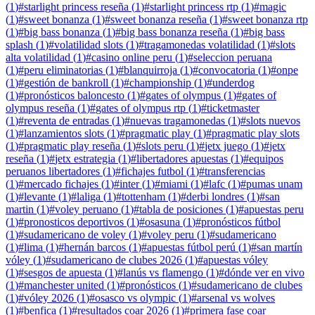
(
1
)
#
starlight princess reseña
(
1
)
#
starlight princess rtp
(
1
)
#
magic
(
1
)
#
sweet bonanza
(
1
)
#
sweet bonanza reseña
(
1
)
#
sweet bonanza rtp
(
1
)
#
big bass bonanza
(
1
)
#
big bass bonanza reseña
(
1
)
#
big bass
splash
(
1
)
#
volatilidad slots
(
1
)
#
tragamonedas volatilidad
(
1
)
#
slots
alta volatilidad
(
1
)
#
casino online peru
(
1
)
#
seleccion peruana
(
1
)
#
peru eliminatorias
(
1
)
#
blanquirroja
(
1
)
#
convocatoria
(
1
)
#
onpe
(
1
)
#
gestión de bankroll
(
1
)
#
championship
(
1
)
#
underdog
(
1
)
#
pronósticos baloncesto
(
1
)
#
gates of olympus
(
1
)
#
gates of
olympus reseña
(
1
)
#
gates of olympus rtp
(
1
)
#
ticketmaster
(
1
)
#
reventa de entradas
(
1
)
#
nuevas tragamonedas
(
1
)
#
slots nuevos
(
1
)
#
lanzamientos slots
(
1
)
#
pragmatic play
(
1
)
#
pragmatic play slots
(
1
)
#
pragmatic play reseña
(
1
)
#
slots peru
(
1
)
#
jetx juego
(
1
)
#
jetx
reseña
(
1
)
#
jetx estrategia
(
1
)
#
libertadores apuestas
(
1
)
#
equipos
peruanos libertadores
(
1
)
#
fichajes futbol
(
1
)
#
transferencias
(
1
)
#
mercado fichajes
(
1
)
#
inter
(
1
)
#
miami
(
1
)
#
lafc
(
1
)
#
pumas unam
(
1
)
#
levante
(
1
)
#
laliga
(
1
)
#
tottenham
(
1
)
#
derbi londres
(
1
)
#
san
martin
(
1
)
#
voley peruano
(
1
)
#
tabla de posiciones
(
1
)
#
apuestas peru
(
1
)
#
pronosticos deportivos
(
1
)
#
osasuna
(
1
)
#
pronósticos fútbol
(
1
)
#
sudamericano de voley
(
1
)
#
voley peru
(
1
)
#
sudamericano
(
1
)
#
lima
(
1
)
#
hernán barcos
(
1
)
#
apuestas fútbol perú
(
1
)
#
san martín
vóley
(
1
)
#
sudamericano de clubes 2026
(
1
)
#
apuestas vóley
(
1
)
#
sesgos de apuesta
(
1
)
#
lanús vs flamengo
(
1
)
#
dónde ver en vivo
(
1
)
#
manchester united
(
1
)
#
pronósticos
(
1
)
#
sudamericano de clubes
(
1
)
#
vóley 2026
(
1
)
#
osasco vs olympic
(
1
)
#
arsenal vs wolves
(
1
)
#
benfica
(
1
)
#
resultados coar 2026
(
1
)
#
primera fase coar