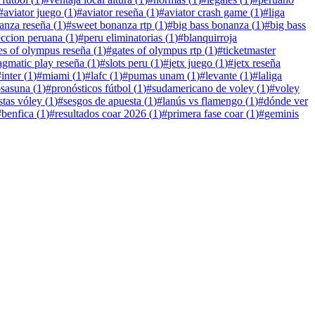
#
aviator juego
(
1
)
#
aviator reseña
(
1
)
#
aviator crash game
(
1
)
#
liga
anza reseña
(
1
)
#
sweet bonanza rtp
(
1
)
#
big bass bonanza
(
1
)
#
big bass
eccion peruana
(
1
)
#
peru eliminatorias
(
1
)
#
blanquirroja
es of olympus reseña
(
1
)
#
gates of olympus rtp
(
1
)
#
ticketmaster
agmatic play reseña
(
1
)
#
slots peru
(
1
)
#
jetx juego
(
1
)
#
jetx reseña
#
inter
(
1
)
#
miami
(
1
)
#
lafc
(
1
)
#
pumas unam
(
1
)
#
levante
(
1
)
#
laliga
osasuna
(
1
)
#
pronósticos fútbol
(
1
)
#
sudamericano de voley
(
1
)
#
voley
stas vóley
(
1
)
#
sesgos de apuesta
(
1
)
#
lanús vs flamengo
(
1
)
#
dónde ver
#
benfica
(
1
)
#
resultados coar 2026
(
1
)
#
primera fase coar
(
1
)
#
geminis