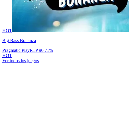
HOT
Big Bass Bonanza
Pragmatic Play
RTP
96.71
%
HOT
Ver todos los juegos