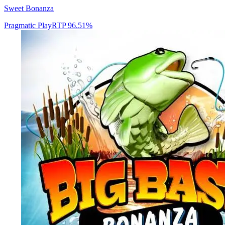
Sweet Bonanza
Pragmatic Play
RTP
96.51
%