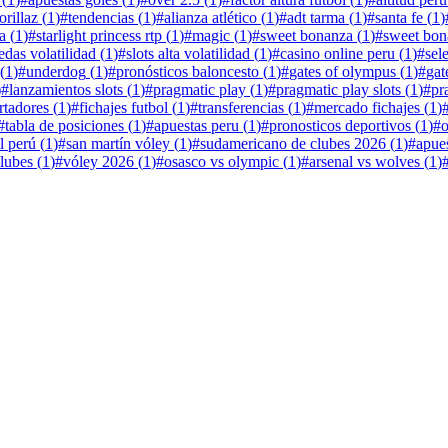
orillaz
(
1
)
#
tendencias
(
1
)
#
alianza atlético
(
1
)
#
adt tarma
(
1
)
#
santa fe
(
1
)
ña
(
1
)
#
starlight princess rtp
(
1
)
#
magic
(
1
)
#
sweet bonanza
(
1
)
#
sweet bon
das volatilidad
(
1
)
#
slots alta volatilidad
(
1
)
#
casino online peru
(
1
)
#
sel
(
1
)
#
underdog
(
1
)
#
pronósticos baloncesto
(
1
)
#
gates of olympus
(
1
)
#
gat
)
#
lanzamientos slots
(
1
)
#
pragmatic play
(
1
)
#
pragmatic play slots
(
1
)
#
pr
rtadores
(
1
)
#
fichajes futbol
(
1
)
#
transferencias
(
1
)
#
mercado fichajes
(
1
)
#
tabla de posiciones
(
1
)
#
apuestas peru
(
1
)
#
pronosticos deportivos
(
1
)
#
l perú
(
1
)
#
san martín vóley
(
1
)
#
sudamericano de clubes 2026
(
1
)
#
apue
lubes
(
1
)
#
vóley 2026
(
1
)
#
osasco vs olympic
(
1
)
#
arsenal vs wolves
(
1
)