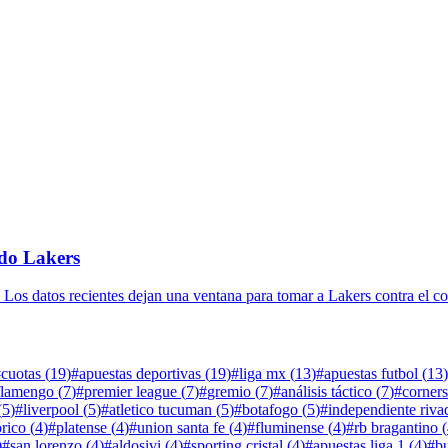
ndo Lakers
Los datos recientes dejan una ventana para tomar a Lakers contra el c
#
cuotas
(
19
)
#
apuestas deportivas
(
19
)
#
liga mx
(
13
)
#
apuestas futbol
(
13
)
flamengo
(
7
)
#
premier league
(
7
)
#
gremio
(
7
)
#
análisis táctico
(
7
)
#
corners
(
5
)
#
liverpool
(
5
)
#
atletico tucuman
(
5
)
#
botafogo
(
5
)
#
independiente riva
órico
(
4
)
#
platense
(
4
)
#
union santa fe
(
4
)
#
fluminense
(
4
)
#
rb bragantino
(
)
#
san lorenzo
(
4
)
#
aldosivi
(
4
)
#
sporting cristal
(
4
)
#
apuestas liga 1
(
4
)
#
b