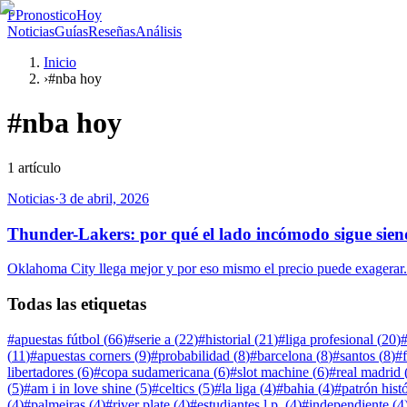
P
PronosticoHoy
Noticias
Guías
Reseñas
Análisis
Inicio
›
#nba hoy
#
nba hoy
1
artículo
Noticias
·
3 de abril, 2026
Thunder-Lakers: por qué el lado incómodo sigue sie
Oklahoma City llega mejor y por eso mismo el precio puede exagerar. 
Todas las etiquetas
#
apuestas fútbol
(
66
)
#
serie a
(
22
)
#
historial
(
21
)
#
liga profesional
(
20
)
(
11
)
#
apuestas corners
(
9
)
#
probabilidad
(
8
)
#
barcelona
(
8
)
#
santos
(
8
)
#
libertadores
(
6
)
#
copa sudamericana
(
6
)
#
slot machine
(
6
)
#
real madrid
(
5
)
#
am i in love shine
(
5
)
#
celtics
(
5
)
#
la liga
(
4
)
#
bahia
(
4
)
#
patrón hist
(
4
)
#
palmeiras
(
4
)
#
river plate
(
4
)
#
estudiantes l.p.
(
4
)
#
independiente
(
4