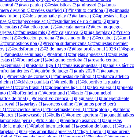
 central
(
3
)
#
sao paulo
(
3
)
#
estadisticas
(
3
)
#
mirassol
(
3
)
#
lanus
imera división
(
3
)
#
velez sarsfield
(
3
)
#
instituto cordoba
(
3
)
#
gimnasia
tas fútbol
(
3
)
#
slots pragmatic play
(
3
)
#
alianza
(
3
)
#
apuestas la liga
ense
(
2
)
#
chapecoense-sc
(
2
)
#
estudiantes de rio cuarto
(
2
)
#
tigre
de cuotas
(
2
)
#
atletico grau
(
2
)
#
utc cajamarca
(
2
)
#
ucv moquegua
arjetas
(
2
)
#
apuestas mls
(
2
)
#
fc cajamarca
(
2
)
#
liga betplay
(
2
)
#
cusco
enegal
(
2
)
#
selección peruana
(
2
)
#
casino online
(
2
)
#
ecuabet
(
2
)
#
am i
(
2
)
#
pronosticos nba
(
2
)
#
recopa sudamericana
(
2
)
#
apuestas premier
hoy
(
2
)
#
oddsfortune
(
2
)
#
2 de mayo
(
2
)
#
liga profesional 2026
(
1
)
#
sport
(
1
)
#
apuestas esquinas
(
1
)
#
patron
(
1
)
#
tarjetas apuestas
(
1
)
#
apuestas
estas
(
1
)
#
fbc melgar
(
1
)
#
belgrano cordoba
(
1
)
#
rosario central
 argentinas
(
1
)
#
historial liga 1
(
1
)
#
analisis apuestas
(
1
)
#
analisis táctico
 enfrentamientos
(
1
)
#
patrón de juego
(
1
)
#
mls 2026
(
1
)
#
apattern
d
(
1
)
#
mercado de corners
(
1
)
#
apuestas de fútbol
(
1
)
#
alianza atletico
nheim
(
1
)
#
clásico paulista
(
1
)
#
medellin
(
1
)
#
deportivo la guaira
niense
(
1
)
#
copa brasil
(
1
)
#
goleadores liga 1
(
1
)
#
alex valera
(
1
)
#
puebla
nto
(
1
)
#
hoffenheim
(
1
)
#
dortmund
(
1
)
#
lazio
(
1
)
#
conmebol
uartos de final
(
1
)
#
deportivo cuenca
(
1
)
#
jaguares
(
1
)
#
independiente
as royal
(
1
)
#
parlays
(
1
)
#
sorteos online
(
1
)
#
juntos por el perú
u
(
1
)
#
conciertos lima
(
1
)
#
ticketmaster peru
(
1
)
#
brighton
(
1
)
#
athletic
#
juarez
(
1
)
#
newcastle
(
1
)
#
bulls
(
1
)
#
torneo apertura
(
1
)
#
panathinaikos
gamonedas peru
(
1
)
#
rtp slots
(
1
)
#
handicap asiatico
(
1
)
#
apuestas
l de la mujer
(
1
)
#
futbol internacional
(
1
)
#
gestion de banca
(
1
)
#
crash
tarjetas
(
1
)
#
tarjetas amarillas apuestas
(
1
)
#
liga 1 peru
(
1
)
#
madureira
 futbol
(
1
)
#
ventaja local altura
(
1
)
#
normas
(
1
)
#
legales
(
1
)
#
peruano