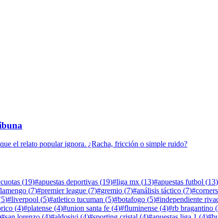
ribuna
 que el relato popular ignora. ¿Racha, fricción o simple ruido?
#
cuotas
(
19
)
#
apuestas deportivas
(
19
)
#
liga mx
(
13
)
#
apuestas futbol
(
13
)
flamengo
(
7
)
#
premier league
(
7
)
#
gremio
(
7
)
#
análisis táctico
(
7
)
#
corners
(
5
)
#
liverpool
(
5
)
#
atletico tucuman
(
5
)
#
botafogo
(
5
)
#
independiente riva
órico
(
4
)
#
platense
(
4
)
#
union santa fe
(
4
)
#
fluminense
(
4
)
#
rb bragantino
(
)
#
san lorenzo
(
4
)
#
aldosivi
(
4
)
#
sporting cristal
(
4
)
#
apuestas liga 1
(
4
)
#
b