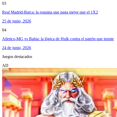
03
Real Madrid-Barça: la esquina que paga mejor que el 1X2
25 de junio, 2026
04
Atletico-MG vs Bahia: la lógica de Hulk contra el patrón que insiste
24 de junio, 2026
Juegos destacados
AD