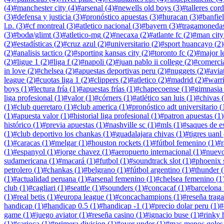
(
4
)
#
manchester city
(
4
)
#
arsenal
(
4
)
#
newells old boys
(
3
)
#
talleres cor
(
3
)
#
defensa y justicia
(
3
)
#
pronóstico apuestas
(
3
)
#
huracan
(
3
)
#
banfie
l.p.
(
3
)
#
cf montreal
(
3
)
#
atletico nacional
(
3
)
#
bayern
(
3
)
#
tragamonedas
(
3
)
#
bodø/glimt
(
3
)
#
atletico-mg
(
2
)
#
necaxa
(
2
)
#
atlante fc
(
2
)
#
man city
(
2
)
#
estadísticas
(
2
)
#
cruz azul
(
2
)
#
universitario
(
2
)
#
sport huancayo
(
2
)
(
2
)
#
analisis tactico
(
2
)
#
sporting kansas city
(
2
)
#
toronto fc
(
2
)
#
major l
(
2
)
#
ligue 1
(
2
)
#
liga f
(
2
)
#
napoli
(
2
)
#
juan pablo ii college
(
2
)
#
comerci
in love
(
2
)
#
chelsea
(
2
)
#
apuestas deportivas peru
(
2
)
#
nuggets
(
2
)
#
avia
league
(
2
)
#
cuotas liga 1
(
2
)
#
clippers
(
2
)
#
atletico
(
2
)
#
madrid
(
2
)
#
warr
boys
(
1
)
#
lectura fría
(
1
)
#
apuestas frías
(
1
)
#
chapecoense
(
1
)
#
gimnasia 
liga profesional
(
1
)
#
valor
(
1
)
#
córners
(
1
)
#
atlético san luis
(
1
)
#
chivas
(
(
1
)
#
club queretaro
(
1
)
#
club america
(
1
)
#
pronóstico adt universitario
(
(
1
)
#
apuesta valor
(
1
)
#
historial liga profesional
(
1
)
#
patron apuestas
(
1
)
histórico
(
1
)
#
previa apuestas
(
1
)
#
nashville sc
(
1
)
#
mls
(
1
)
#
saques de e
(
1
)
#
club deportivo los chankas
(
1
)
#
guadalajara chivas
(
1
)
#
tigres uanl
(
1
)
#
caracas
(
1
)
#
melgar
(
1
)
#
houston rockets
(
1
)
#
fútbol femenino
(
1
)
#
r
(
1
)
#
espanyol
(
1
)
#
jorge chavez
(
1
)
#
aeropuerto internacional
(
1
)
#
nuevo
sudamericana
(
1
)
#
macará
(
1
)
#
futbol
(
1
)
#
soundtrack slot
(
1
)
#
phoenix 
petrolero
(
1
)
#
chankas
(
1
)
#
belgrano
(
1
)
#
fútbol argentino
(
1
)
#
thunder
(
(
1
)
#
actualidad peruana
(
1
)
#
arsenal femenino
(
1
)
#
chelsea femenino
(
1
club
(
1
)
#
cagliari
(
1
)
#
seattle
(
1
)
#
sounders
(
1
)
#
concacaf
(
1
)
#
barcelona 
(
1
)
#
real betis
(
1
)
#
europa league
(
1
)
#
concachampions
(
1
)
#
reseña tra
handicap
(
1
)
#
handicap 0.5
(
1
)
#
handicap -1
(
1
)
#
precio dolar peru
(
1
)
#
game
(
1
)
#
juego aviator
(
1
)
#
reseña casino
(
1
)
#
ignacio buse
(
1
)
#
rinky 
(
1
)
#
carioca
(
1
)
#
primera division
(
1
)
#
over under
(
1
)
#
mas menos goles