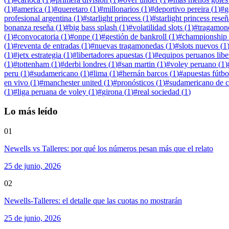
(
1
)
#
america
(
1
)
#
queretaro
(
1
)
#
millonarios
(
1
)
#
deportivo pereira
(
1
)
#
g
profesional argentina
(
1
)
#
starlight princess
(
1
)
#
starlight princess rese
bonanza reseña
(
1
)
#
big bass splash
(
1
)
#
volatilidad slots
(
1
)
#
tragamone
(
1
)
#
convocatoria
(
1
)
#
onpe
(
1
)
#
gestión de bankroll
(
1
)
#
championship
(
1
)
#
reventa de entradas
(
1
)
#
nuevas tragamonedas
(
1
)
#
slots nuevos
(
1
(
1
)
#
jetx estrategia
(
1
)
#
libertadores apuestas
(
1
)
#
equipos peruanos libe
(
1
)
#
tottenham
(
1
)
#
derbi londres
(
1
)
#
san martin
(
1
)
#
voley peruano
(
1
)
peru
(
1
)
#
sudamericano
(
1
)
#
lima
(
1
)
#
hernán barcos
(
1
)
#
apuestas fútbo
en vivo
(
1
)
#
manchester united
(
1
)
#
pronósticos
(
1
)
#
sudamericano de c
(
1
)
#
liga peruana de voley
(
1
)
#
girona
(
1
)
#
real sociedad
(
1
)
Lo más leído
01
Newells vs Talleres: por qué los números pesan más que el relato
25 de junio, 2026
02
Newells-Talleres: el detalle que las cuotas no mostrarán
25 de junio, 2026