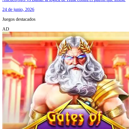
24 de junio, 2026
Juegos destacados
AD