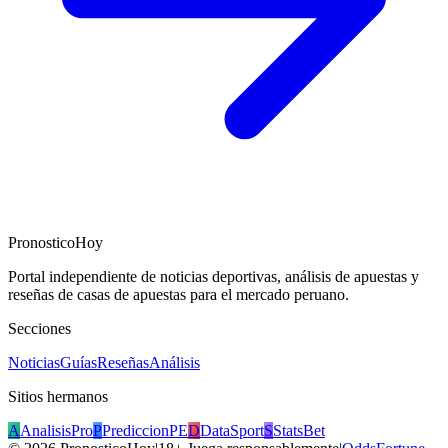
PronosticoHoy
Portal independiente de noticias deportivas, análisis de apuestas y
reseñas de casas de apuestas para el mercado peruano.
Secciones
Noticias
Guías
Reseñas
Análisis
Sitios hermanos
A
AnalisisPro
P
PrediccionPE
D
DataSport
S
StatsBet