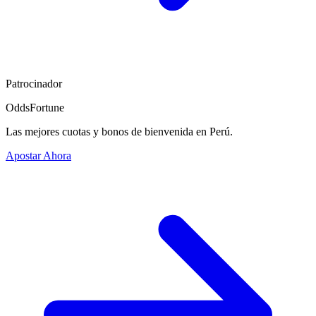
Patrocinador
OddsFortune
Las mejores cuotas y bonos de bienvenida en Perú.
Apostar Ahora