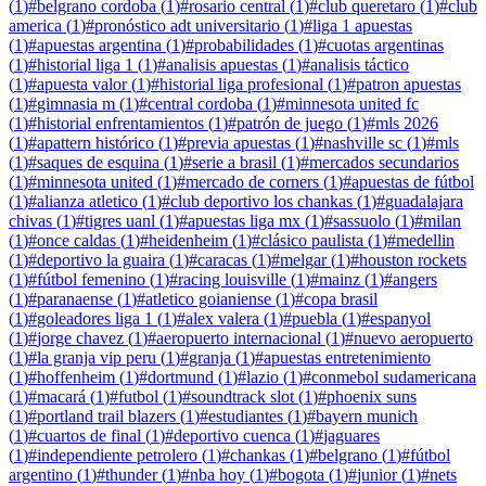
(
1
)
#
belgrano cordoba
(
1
)
#
rosario central
(
1
)
#
club queretaro
(
1
)
#
club
america
(
1
)
#
pronóstico adt universitario
(
1
)
#
liga 1 apuestas
(
1
)
#
apuestas argentina
(
1
)
#
probabilidades
(
1
)
#
cuotas argentinas
(
1
)
#
historial liga 1
(
1
)
#
analisis apuestas
(
1
)
#
analisis táctico
(
1
)
#
apuesta valor
(
1
)
#
historial liga profesional
(
1
)
#
patron apuestas
(
1
)
#
gimnasia m
(
1
)
#
central cordoba
(
1
)
#
minnesota united fc
(
1
)
#
historial enfrentamientos
(
1
)
#
patrón de juego
(
1
)
#
mls 2026
(
1
)
#
apattern histórico
(
1
)
#
previa apuestas
(
1
)
#
nashville sc
(
1
)
#
mls
(
1
)
#
saques de esquina
(
1
)
#
serie a brasil
(
1
)
#
mercados secundarios
(
1
)
#
minnesota united
(
1
)
#
mercado de corners
(
1
)
#
apuestas de fútbol
(
1
)
#
alianza atletico
(
1
)
#
club deportivo los chankas
(
1
)
#
guadalajara
chivas
(
1
)
#
tigres uanl
(
1
)
#
apuestas liga mx
(
1
)
#
sassuolo
(
1
)
#
milan
(
1
)
#
once caldas
(
1
)
#
heidenheim
(
1
)
#
clásico paulista
(
1
)
#
medellin
(
1
)
#
deportivo la guaira
(
1
)
#
caracas
(
1
)
#
melgar
(
1
)
#
houston rockets
(
1
)
#
fútbol femenino
(
1
)
#
racing louisville
(
1
)
#
mainz
(
1
)
#
angers
(
1
)
#
paranaense
(
1
)
#
atletico goianiense
(
1
)
#
copa brasil
(
1
)
#
goleadores liga 1
(
1
)
#
alex valera
(
1
)
#
puebla
(
1
)
#
espanyol
(
1
)
#
jorge chavez
(
1
)
#
aeropuerto internacional
(
1
)
#
nuevo aeropuerto
(
1
)
#
la granja vip peru
(
1
)
#
granja
(
1
)
#
apuestas entretenimiento
(
1
)
#
hoffenheim
(
1
)
#
dortmund
(
1
)
#
lazio
(
1
)
#
conmebol sudamericana
(
1
)
#
macará
(
1
)
#
futbol
(
1
)
#
soundtrack slot
(
1
)
#
phoenix suns
(
1
)
#
portland trail blazers
(
1
)
#
estudiantes
(
1
)
#
bayern munich
(
1
)
#
cuartos de final
(
1
)
#
deportivo cuenca
(
1
)
#
jaguares
(
1
)
#
independiente petrolero
(
1
)
#
chankas
(
1
)
#
belgrano
(
1
)
#
fútbol
argentino
(
1
)
#
thunder
(
1
)
#
nba hoy
(
1
)
#
bogota
(
1
)
#
junior
(
1
)
#
nets