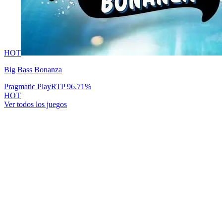
HOT
Big Bass Bonanza
Pragmatic Play
RTP
96.71
%
HOT
Ver todos los juegos