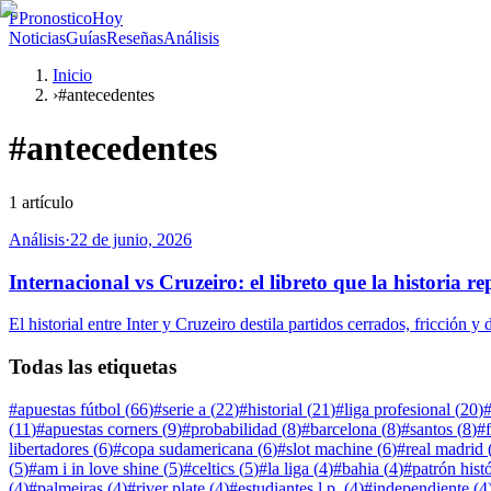
P
PronosticoHoy
Noticias
Guías
Reseñas
Análisis
Inicio
›
#antecedentes
#
antecedentes
1
artículo
Análisis
·
22 de junio, 2026
Internacional vs Cruzeiro: el libreto que la historia re
El historial entre Inter y Cruzeiro destila partidos cerrados, fricción
Todas las etiquetas
#
apuestas fútbol
(
66
)
#
serie a
(
22
)
#
historial
(
21
)
#
liga profesional
(
20
)
(
11
)
#
apuestas corners
(
9
)
#
probabilidad
(
8
)
#
barcelona
(
8
)
#
santos
(
8
)
#
libertadores
(
6
)
#
copa sudamericana
(
6
)
#
slot machine
(
6
)
#
real madrid
(
5
)
#
am i in love shine
(
5
)
#
celtics
(
5
)
#
la liga
(
4
)
#
bahia
(
4
)
#
patrón hist
(
4
)
#
palmeiras
(
4
)
#
river plate
(
4
)
#
estudiantes l.p.
(
4
)
#
independiente
(
4