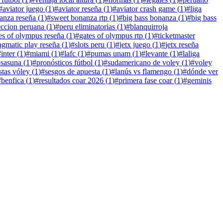
#
aviator juego
(
1
)
#
aviator reseña
(
1
)
#
aviator crash game
(
1
)
#
liga
anza reseña
(
1
)
#
sweet bonanza rtp
(
1
)
#
big bass bonanza
(
1
)
#
big bass
eccion peruana
(
1
)
#
peru eliminatorias
(
1
)
#
blanquirroja
es of olympus reseña
(
1
)
#
gates of olympus rtp
(
1
)
#
ticketmaster
agmatic play reseña
(
1
)
#
slots peru
(
1
)
#
jetx juego
(
1
)
#
jetx reseña
#
inter
(
1
)
#
miami
(
1
)
#
lafc
(
1
)
#
pumas unam
(
1
)
#
levante
(
1
)
#
laliga
osasuna
(
1
)
#
pronósticos fútbol
(
1
)
#
sudamericano de voley
(
1
)
#
voley
stas vóley
(
1
)
#
sesgos de apuesta
(
1
)
#
lanús vs flamengo
(
1
)
#
dónde ver
#
benfica
(
1
)
#
resultados coar 2026
(
1
)
#
primera fase coar
(
1
)
#
geminis