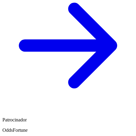
Patrocinador
OddsFortune