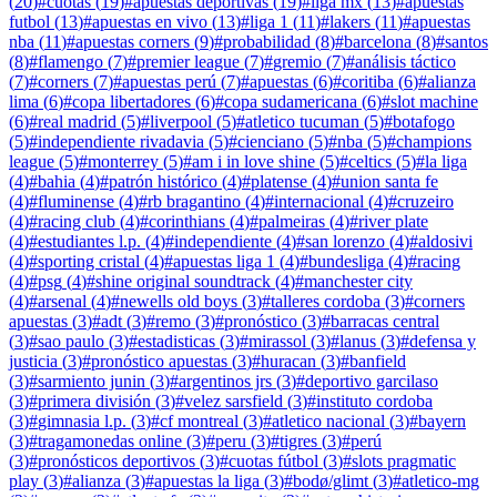
(
20
)
#
cuotas
(
19
)
#
apuestas deportivas
(
19
)
#
liga mx
(
13
)
#
apuestas
futbol
(
13
)
#
apuestas en vivo
(
13
)
#
liga 1
(
11
)
#
lakers
(
11
)
#
apuestas
nba
(
11
)
#
apuestas corners
(
9
)
#
probabilidad
(
8
)
#
barcelona
(
8
)
#
santos
(
8
)
#
flamengo
(
7
)
#
premier league
(
7
)
#
gremio
(
7
)
#
análisis táctico
(
7
)
#
corners
(
7
)
#
apuestas perú
(
7
)
#
apuestas
(
6
)
#
coritiba
(
6
)
#
alianza
lima
(
6
)
#
copa libertadores
(
6
)
#
copa sudamericana
(
6
)
#
slot machine
(
6
)
#
real madrid
(
5
)
#
liverpool
(
5
)
#
atletico tucuman
(
5
)
#
botafogo
(
5
)
#
independiente rivadavia
(
5
)
#
cienciano
(
5
)
#
nba
(
5
)
#
champions
league
(
5
)
#
monterrey
(
5
)
#
am i in love shine
(
5
)
#
celtics
(
5
)
#
la liga
(
4
)
#
bahia
(
4
)
#
patrón histórico
(
4
)
#
platense
(
4
)
#
union santa fe
(
4
)
#
fluminense
(
4
)
#
rb bragantino
(
4
)
#
internacional
(
4
)
#
cruzeiro
(
4
)
#
racing club
(
4
)
#
corinthians
(
4
)
#
palmeiras
(
4
)
#
river plate
(
4
)
#
estudiantes l.p.
(
4
)
#
independiente
(
4
)
#
san lorenzo
(
4
)
#
aldosivi
(
4
)
#
sporting cristal
(
4
)
#
apuestas liga 1
(
4
)
#
bundesliga
(
4
)
#
racing
(
4
)
#
psg
(
4
)
#
shine original soundtrack
(
4
)
#
manchester city
(
4
)
#
arsenal
(
4
)
#
newells old boys
(
3
)
#
talleres cordoba
(
3
)
#
corners
apuestas
(
3
)
#
adt
(
3
)
#
remo
(
3
)
#
pronóstico
(
3
)
#
barracas central
(
3
)
#
sao paulo
(
3
)
#
estadisticas
(
3
)
#
mirassol
(
3
)
#
lanus
(
3
)
#
defensa y
justicia
(
3
)
#
pronóstico apuestas
(
3
)
#
huracan
(
3
)
#
banfield
(
3
)
#
sarmiento junin
(
3
)
#
argentinos jrs
(
3
)
#
deportivo garcilaso
(
3
)
#
primera división
(
3
)
#
velez sarsfield
(
3
)
#
instituto cordoba
(
3
)
#
gimnasia l.p.
(
3
)
#
cf montreal
(
3
)
#
atletico nacional
(
3
)
#
bayern
(
3
)
#
tragamonedas online
(
3
)
#
peru
(
3
)
#
tigres
(
3
)
#
perú
(
3
)
#
pronósticos deportivos
(
3
)
#
cuotas fútbol
(
3
)
#
slots pragmatic
play
(
3
)
#
alianza
(
3
)
#
apuestas la liga
(
3
)
#
bodø/glimt
(
3
)
#
atletico-mg