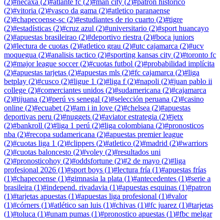
(
2
)
#
necaxa
(
2
)
#
atlante fc
(
2
)
#
man city
(
2
)
#
patron historico
(
2
)
#
vitoria
(
2
)
#
vasco da gama
(
2
)
#
atletico paranaense
(
2
)
#
chapecoense-sc
(
2
)
#
estudiantes de rio cuarto
(
2
)
#
tigre
(
2
)
#
estadísticas
(
2
)
#
cruz azul
(
2
)
#
universitario
(
2
)
#
sport huancayo
(
2
)
#
apuestas brasileirao
(
2
)
#
deportivo riestra
(
2
)
#
boca juniors
(
2
)
#
lectura de cuotas
(
2
)
#
atletico grau
(
2
)
#
utc cajamarca
(
2
)
#
ucv
moquegua
(
2
)
#
analisis tactico
(
2
)
#
sporting kansas city
(
2
)
#
toronto fc
(
2
)
#
major league soccer
(
2
)
#
cuotas futbol
(
2
)
#
probabilidad implícita
(
2
)
#
apuestas tarjetas
(
2
)
#
apuestas mls
(
2
)
#
fc cajamarca
(
2
)
#
liga
betplay
(
2
)
#
cusco
(
2
)
#
ligue 1
(
2
)
#
liga f
(
2
)
#
napoli
(
2
)
#
juan pablo ii
college
(
2
)
#
comerciantes unidos
(
2
)
#
sudamericana
(
2
)
#
cajamarca
(
2
)
#
tijuana
(
2
)
#
perú vs senegal
(
2
)
#
selección peruana
(
2
)
#
casino
online
(
2
)
#
ecuabet
(
2
)
#
am i in love
(
2
)
#
chelsea
(
2
)
#
apuestas
deportivas peru
(
2
)
#
nuggets
(
2
)
#
aviator estrategia
(
2
)
#
jetx
(
2
)
#
bankroll
(
2
)
#
liga 1 perú
(
2
)
#
liga colombiana
(
2
)
#
pronosticos
nba
(
2
)
#
recopa sudamericana
(
2
)
#
apuestas premier league
(
2
)
#
cuotas liga 1
(
2
)
#
clippers
(
2
)
#
atletico
(
2
)
#
madrid
(
2
)
#
warriors
(
2
)
#
cuotas baloncesto
(
2
)
#
voley
(
2
)
#
resultados uni
(
2
)
#
pronosticohoy
(
2
)
#
oddsfortune
(
2
)
#
2 de mayo
(
2
)
#
liga
profesional 2026
(
1
)
#
sport boys
(
1
)
#
lectura fría
(
1
)
#
apuestas frías
(
1
)
#
chapecoense
(
1
)
#
gimnasia la plata
(
1
)
#
antecedentes
(
1
)
#
serie a
brasileira
(
1
)
#
independ. rivadavia
(
1
)
#
apuestas esquinas
(
1
)
#
patron
(
1
)
#
tarjetas apuestas
(
1
)
#
apuestas liga profesional
(
1
)
#
valor
(
1
)
#
córners
(
1
)
#
atlético san luis
(
1
)
#
chivas
(
1
)
#
fc juarez
(
1
)
#
tarjetas
(
1
)
#
toluca
(
1
)
#
unam pumas
(
1
)
#
pronostico apuestas
(
1
)
#
fbc melgar