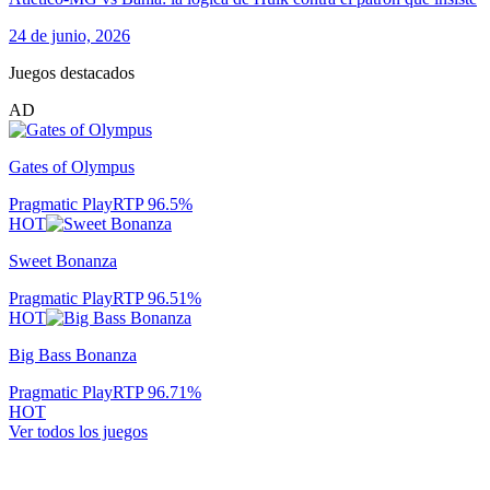
24 de junio, 2026
Juegos destacados
AD
Gates of Olympus
Pragmatic Play
RTP
96.5
%
HOT
Sweet Bonanza
Pragmatic Play
RTP
96.51
%
HOT
Big Bass Bonanza
Pragmatic Play
RTP
96.71
%
HOT
Ver todos los juegos