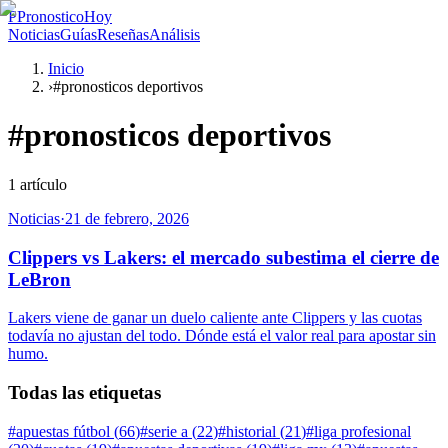
P
PronosticoHoy
Noticias
Guías
Reseñas
Análisis
Inicio
›
#pronosticos deportivos
#
pronosticos deportivos
1
artículo
Noticias
·
21 de febrero, 2026
Clippers vs Lakers: el mercado subestima el cierre de
LeBron
Lakers viene de ganar un duelo caliente ante Clippers y las cuotas
todavía no ajustan del todo. Dónde está el valor real para apostar sin
humo.
Todas las etiquetas
#
apuestas fútbol
(
66
)
#
serie a
(
22
)
#
historial
(
21
)
#
liga profesional