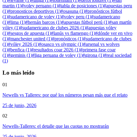
(
1
)
#
levante
(
1
)
#
laliga
(
1
)
#
tottenham
(
1
)
#
derbi londres
(
1
)
#
san
martin
(
1
)
#
voley peruano
(
1
)
#
tabla de posiciones
(
1
)
#
apuestas peru
(
1
)
#
pronosticos deportivos
(
1
)
#
osasuna
(
1
)
#
pronósticos fútbol
(
1
)
#
sudamericano de voley
(
1
)
#
voley peru
(
1
)
#
sudamericano
(
1
)
#
lima
(
1
)
#
hernán barcos
(
1
)
#
apuestas fútbol perú
(
1
)
#
san martín
vóley
(
1
)
#
sudamericano de clubes 2026
(
1
)
#
apuestas vóley
(
1
)
#
sesgos de apuesta
(
1
)
#
lanús vs flamengo
(
1
)
#
dónde ver en vivo
(
1
)
#
manchester united
(
1
)
#
pronósticos
(
1
)
#
sudamericano de clubes
(
1
)
#
vóley 2026
(
1
)
#
osasco vs olympic
(
1
)
#
arsenal vs wolves
(
1
)
#
benfica
(
1
)
#
resultados coar 2026
(
1
)
#
primera fase coar
(
1
)
#
geminis
(
1
)
#
liga peruana de voley
(
1
)
#
girona
(
1
)
#
real sociedad
(
1
)
Lo más leído
01
Newells vs Talleres: por qué los números pesan más que el relato
25 de junio, 2026
02
Newells-Talleres: el detalle que las cuotas no mostrarán
25 de junio, 2026