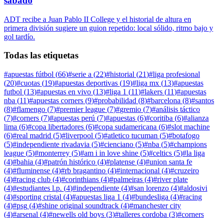
sábado
ADT recibe a Juan Pablo II College y el historial de altura en
primera división sugiere un guion repetido: local sólido, ritmo bajo y
gol tardío.
Todas las etiquetas
#
apuestas fútbol
(
66
)
#
serie a
(
22
)
#
historial
(
21
)
#
liga profesional
(
20
)
#
cuotas
(
19
)
#
apuestas deportivas
(
19
)
#
liga mx
(
13
)
#
apuestas
futbol
(
13
)
#
apuestas en vivo
(
13
)
#
liga 1
(
11
)
#
lakers
(
11
)
#
apuestas
nba
(
11
)
#
apuestas corners
(
9
)
#
probabilidad
(
8
)
#
barcelona
(
8
)
#
santos
(
8
)
#
flamengo
(
7
)
#
premier league
(
7
)
#
gremio
(
7
)
#
análisis táctico
(
7
)
#
corners
(
7
)
#
apuestas perú
(
7
)
#
apuestas
(
6
)
#
coritiba
(
6
)
#
alianza
lima
(
6
)
#
copa libertadores
(
6
)
#
copa sudamericana
(
6
)
#
slot machine
(
6
)
#
real madrid
(
5
)
#
liverpool
(
5
)
#
atletico tucuman
(
5
)
#
botafogo
(
5
)
#
independiente rivadavia
(
5
)
#
cienciano
(
5
)
#
nba
(
5
)
#
champions
league
(
5
)
#
monterrey
(
5
)
#
am i in love shine
(
5
)
#
celtics
(
5
)
#
la liga
(
4
)
#
bahia
(
4
)
#
patrón histórico
(
4
)
#
platense
(
4
)
#
union santa fe
(
4
)
#
fluminense
(
4
)
#
rb bragantino
(
4
)
#
internacional
(
4
)
#
cruzeiro
(
4
)
#
racing club
(
4
)
#
corinthians
(
4
)
#
palmeiras
(
4
)
#
river plate
(
4
)
#
estudiantes l.p.
(
4
)
#
independiente
(
4
)
#
san lorenzo
(
4
)
#
aldosivi
(
4
)
#
sporting cristal
(
4
)
#
apuestas liga 1
(
4
)
#
bundesliga
(
4
)
#
racing
(
4
)
#
psg
(
4
)
#
shine original soundtrack
(
4
)
#
manchester city
(
4
)
#
arsenal
(
4
)
#
newells old boys
(
3
)
#
talleres cordoba
(
3
)
#
corners