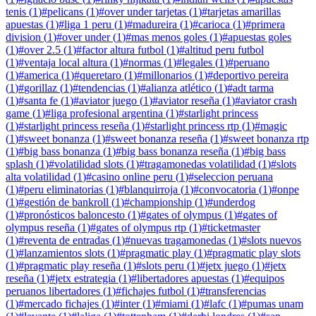
tenis
(
1
)
#
pelicans
(
1
)
#
over under tarjetas
(
1
)
#
tarjetas amarillas
apuestas
(
1
)
#
liga 1 peru
(
1
)
#
madureira
(
1
)
#
carioca
(
1
)
#
primera
division
(
1
)
#
over under
(
1
)
#
mas menos goles
(
1
)
#
apuestas goles
(
1
)
#
over 2.5
(
1
)
#
factor altura futbol
(
1
)
#
altitud peru futbol
(
1
)
#
ventaja local altura
(
1
)
#
normas
(
1
)
#
legales
(
1
)
#
peruano
(
1
)
#
america
(
1
)
#
queretaro
(
1
)
#
millonarios
(
1
)
#
deportivo pereira
(
1
)
#
gorillaz
(
1
)
#
tendencias
(
1
)
#
alianza atlético
(
1
)
#
adt tarma
(
1
)
#
santa fe
(
1
)
#
aviator juego
(
1
)
#
aviator reseña
(
1
)
#
aviator crash
game
(
1
)
#
liga profesional argentina
(
1
)
#
starlight princess
(
1
)
#
starlight princess reseña
(
1
)
#
starlight princess rtp
(
1
)
#
magic
(
1
)
#
sweet bonanza
(
1
)
#
sweet bonanza reseña
(
1
)
#
sweet bonanza rtp
(
1
)
#
big bass bonanza
(
1
)
#
big bass bonanza reseña
(
1
)
#
big bass
splash
(
1
)
#
volatilidad slots
(
1
)
#
tragamonedas volatilidad
(
1
)
#
slots
alta volatilidad
(
1
)
#
casino online peru
(
1
)
#
seleccion peruana
(
1
)
#
peru eliminatorias
(
1
)
#
blanquirroja
(
1
)
#
convocatoria
(
1
)
#
onpe
(
1
)
#
gestión de bankroll
(
1
)
#
championship
(
1
)
#
underdog
(
1
)
#
pronósticos baloncesto
(
1
)
#
gates of olympus
(
1
)
#
gates of
olympus reseña
(
1
)
#
gates of olympus rtp
(
1
)
#
ticketmaster
(
1
)
#
reventa de entradas
(
1
)
#
nuevas tragamonedas
(
1
)
#
slots nuevos
(
1
)
#
lanzamientos slots
(
1
)
#
pragmatic play
(
1
)
#
pragmatic play slots
(
1
)
#
pragmatic play reseña
(
1
)
#
slots peru
(
1
)
#
jetx juego
(
1
)
#
jetx
reseña
(
1
)
#
jetx estrategia
(
1
)
#
libertadores apuestas
(
1
)
#
equipos
peruanos libertadores
(
1
)
#
fichajes futbol
(
1
)
#
transferencias
(
1
)
#
mercado fichajes
(
1
)
#
inter
(
1
)
#
miami
(
1
)
#
lafc
(
1
)
#
pumas unam