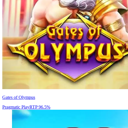
Gates of Olympus
Pragmatic Play
RTP
96.5
%