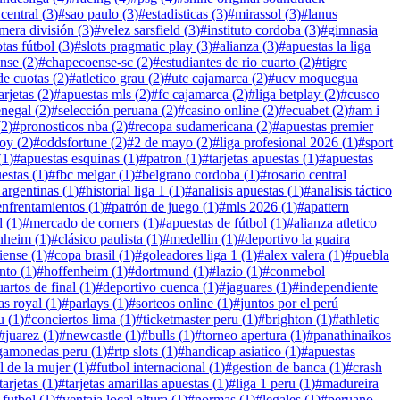
 central
(
3
)
#
sao paulo
(
3
)
#
estadisticas
(
3
)
#
mirassol
(
3
)
#
lanus
imera división
(
3
)
#
velez sarsfield
(
3
)
#
instituto cordoba
(
3
)
#
gimnasia
tas fútbol
(
3
)
#
slots pragmatic play
(
3
)
#
alianza
(
3
)
#
apuestas la liga
ense
(
2
)
#
chapecoense-sc
(
2
)
#
estudiantes de rio cuarto
(
2
)
#
tigre
de cuotas
(
2
)
#
atletico grau
(
2
)
#
utc cajamarca
(
2
)
#
ucv moquegua
arjetas
(
2
)
#
apuestas mls
(
2
)
#
fc cajamarca
(
2
)
#
liga betplay
(
2
)
#
cusco
enegal
(
2
)
#
selección peruana
(
2
)
#
casino online
(
2
)
#
ecuabet
(
2
)
#
am i
(
2
)
#
pronosticos nba
(
2
)
#
recopa sudamericana
(
2
)
#
apuestas premier
hoy
(
2
)
#
oddsfortune
(
2
)
#
2 de mayo
(
2
)
#
liga profesional 2026
(
1
)
#
sport
(
1
)
#
apuestas esquinas
(
1
)
#
patron
(
1
)
#
tarjetas apuestas
(
1
)
#
apuestas
estas
(
1
)
#
fbc melgar
(
1
)
#
belgrano cordoba
(
1
)
#
rosario central
 argentinas
(
1
)
#
historial liga 1
(
1
)
#
analisis apuestas
(
1
)
#
analisis táctico
 enfrentamientos
(
1
)
#
patrón de juego
(
1
)
#
mls 2026
(
1
)
#
apattern
d
(
1
)
#
mercado de corners
(
1
)
#
apuestas de fútbol
(
1
)
#
alianza atletico
nheim
(
1
)
#
clásico paulista
(
1
)
#
medellin
(
1
)
#
deportivo la guaira
niense
(
1
)
#
copa brasil
(
1
)
#
goleadores liga 1
(
1
)
#
alex valera
(
1
)
#
puebla
nto
(
1
)
#
hoffenheim
(
1
)
#
dortmund
(
1
)
#
lazio
(
1
)
#
conmebol
uartos de final
(
1
)
#
deportivo cuenca
(
1
)
#
jaguares
(
1
)
#
independiente
as royal
(
1
)
#
parlays
(
1
)
#
sorteos online
(
1
)
#
juntos por el perú
u
(
1
)
#
conciertos lima
(
1
)
#
ticketmaster peru
(
1
)
#
brighton
(
1
)
#
athletic
#
juarez
(
1
)
#
newcastle
(
1
)
#
bulls
(
1
)
#
torneo apertura
(
1
)
#
panathinaikos
gamonedas peru
(
1
)
#
rtp slots
(
1
)
#
handicap asiatico
(
1
)
#
apuestas
l de la mujer
(
1
)
#
futbol internacional
(
1
)
#
gestion de banca
(
1
)
#
crash
tarjetas
(
1
)
#
tarjetas amarillas apuestas
(
1
)
#
liga 1 peru
(
1
)
#
madureira
 futbol
(
1
)
#
ventaja local altura
(
1
)
#
normas
(
1
)
#
legales
(
1
)
#
peruano