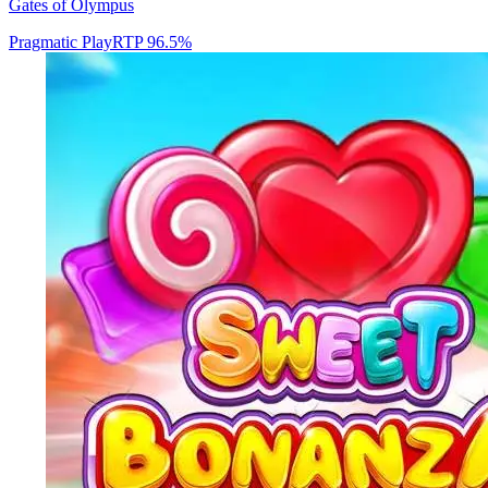
Gates of Olympus
Pragmatic Play
RTP
96.5
%