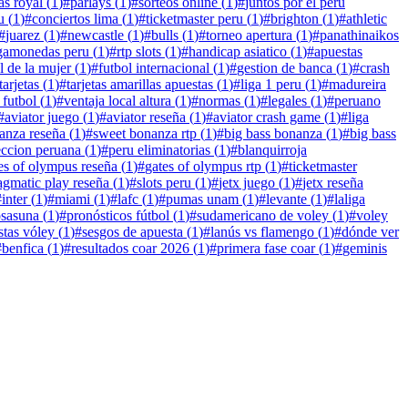
as royal
(
1
)
#
parlays
(
1
)
#
sorteos online
(
1
)
#
juntos por el perú
u
(
1
)
#
conciertos lima
(
1
)
#
ticketmaster peru
(
1
)
#
brighton
(
1
)
#
athletic
#
juarez
(
1
)
#
newcastle
(
1
)
#
bulls
(
1
)
#
torneo apertura
(
1
)
#
panathinaikos
gamonedas peru
(
1
)
#
rtp slots
(
1
)
#
handicap asiatico
(
1
)
#
apuestas
l de la mujer
(
1
)
#
futbol internacional
(
1
)
#
gestion de banca
(
1
)
#
crash
tarjetas
(
1
)
#
tarjetas amarillas apuestas
(
1
)
#
liga 1 peru
(
1
)
#
madureira
 futbol
(
1
)
#
ventaja local altura
(
1
)
#
normas
(
1
)
#
legales
(
1
)
#
peruano
#
aviator juego
(
1
)
#
aviator reseña
(
1
)
#
aviator crash game
(
1
)
#
liga
anza reseña
(
1
)
#
sweet bonanza rtp
(
1
)
#
big bass bonanza
(
1
)
#
big bass
eccion peruana
(
1
)
#
peru eliminatorias
(
1
)
#
blanquirroja
es of olympus reseña
(
1
)
#
gates of olympus rtp
(
1
)
#
ticketmaster
agmatic play reseña
(
1
)
#
slots peru
(
1
)
#
jetx juego
(
1
)
#
jetx reseña
#
inter
(
1
)
#
miami
(
1
)
#
lafc
(
1
)
#
pumas unam
(
1
)
#
levante
(
1
)
#
laliga
osasuna
(
1
)
#
pronósticos fútbol
(
1
)
#
sudamericano de voley
(
1
)
#
voley
stas vóley
(
1
)
#
sesgos de apuesta
(
1
)
#
lanús vs flamengo
(
1
)
#
dónde ver
#
benfica
(
1
)
#
resultados coar 2026
(
1
)
#
primera fase coar
(
1
)
#
geminis