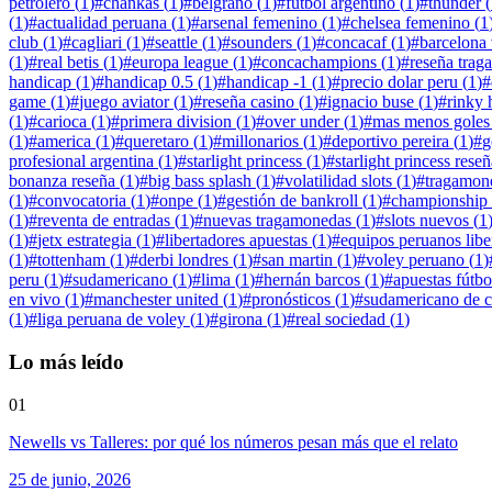
petrolero
(
1
)
#
chankas
(
1
)
#
belgrano
(
1
)
#
fútbol argentino
(
1
)
#
thunder
(
(
1
)
#
actualidad peruana
(
1
)
#
arsenal femenino
(
1
)
#
chelsea femenino
(
1
club
(
1
)
#
cagliari
(
1
)
#
seattle
(
1
)
#
sounders
(
1
)
#
concacaf
(
1
)
#
barcelona 
(
1
)
#
real betis
(
1
)
#
europa league
(
1
)
#
concachampions
(
1
)
#
reseña tra
handicap
(
1
)
#
handicap 0.5
(
1
)
#
handicap -1
(
1
)
#
precio dolar peru
(
1
)
#
game
(
1
)
#
juego aviator
(
1
)
#
reseña casino
(
1
)
#
ignacio buse
(
1
)
#
rinky 
(
1
)
#
carioca
(
1
)
#
primera division
(
1
)
#
over under
(
1
)
#
mas menos goles
(
1
)
#
america
(
1
)
#
queretaro
(
1
)
#
millonarios
(
1
)
#
deportivo pereira
(
1
)
#
g
profesional argentina
(
1
)
#
starlight princess
(
1
)
#
starlight princess rese
bonanza reseña
(
1
)
#
big bass splash
(
1
)
#
volatilidad slots
(
1
)
#
tragamone
(
1
)
#
convocatoria
(
1
)
#
onpe
(
1
)
#
gestión de bankroll
(
1
)
#
championship
(
1
)
#
reventa de entradas
(
1
)
#
nuevas tragamonedas
(
1
)
#
slots nuevos
(
1
(
1
)
#
jetx estrategia
(
1
)
#
libertadores apuestas
(
1
)
#
equipos peruanos libe
(
1
)
#
tottenham
(
1
)
#
derbi londres
(
1
)
#
san martin
(
1
)
#
voley peruano
(
1
)
peru
(
1
)
#
sudamericano
(
1
)
#
lima
(
1
)
#
hernán barcos
(
1
)
#
apuestas fútbo
en vivo
(
1
)
#
manchester united
(
1
)
#
pronósticos
(
1
)
#
sudamericano de c
(
1
)
#
liga peruana de voley
(
1
)
#
girona
(
1
)
#
real sociedad
(
1
)
Lo más leído
01
Newells vs Talleres: por qué los números pesan más que el relato
25 de junio, 2026