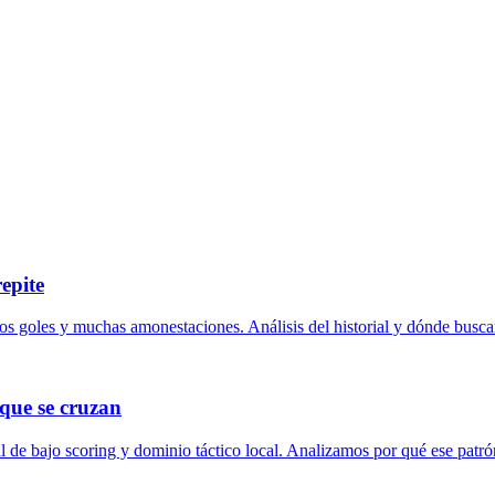
epite
s goles y muchas amonestaciones. Análisis del historial y dónde buscar
que se cruzan
 de bajo scoring y dominio táctico local. Analizamos por qué ese patrón