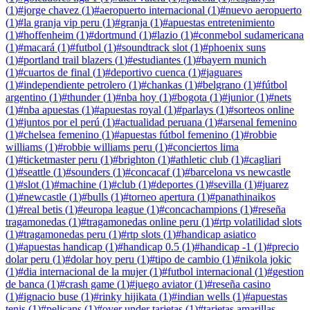
(
1
)
#
jorge chavez
(
1
)
#
aeropuerto internacional
(
1
)
#
nuevo aeropuerto
(
1
)
#
la granja vip peru
(
1
)
#
granja
(
1
)
#
apuestas entretenimiento
(
1
)
#
hoffenheim
(
1
)
#
dortmund
(
1
)
#
lazio
(
1
)
#
conmebol sudamericana
(
1
)
#
macará
(
1
)
#
futbol
(
1
)
#
soundtrack slot
(
1
)
#
phoenix suns
(
1
)
#
portland trail blazers
(
1
)
#
estudiantes
(
1
)
#
bayern munich
(
1
)
#
cuartos de final
(
1
)
#
deportivo cuenca
(
1
)
#
jaguares
(
1
)
#
independiente petrolero
(
1
)
#
chankas
(
1
)
#
belgrano
(
1
)
#
fútbol
argentino
(
1
)
#
thunder
(
1
)
#
nba hoy
(
1
)
#
bogota
(
1
)
#
junior
(
1
)
#
nets
(
1
)
#
nba apuestas
(
1
)
#
apuestas royal
(
1
)
#
parlays
(
1
)
#
sorteos online
(
1
)
#
juntos por el perú
(
1
)
#
actualidad peruana
(
1
)
#
arsenal femenino
(
1
)
#
chelsea femenino
(
1
)
#
apuestas fútbol femenino
(
1
)
#
robbie
williams
(
1
)
#
robbie williams peru
(
1
)
#
conciertos lima
(
1
)
#
ticketmaster peru
(
1
)
#
brighton
(
1
)
#
athletic club
(
1
)
#
cagliari
(
1
)
#
seattle
(
1
)
#
sounders
(
1
)
#
concacaf
(
1
)
#
barcelona vs newcastle
(
1
)
#
slot
(
1
)
#
machine
(
1
)
#
club
(
1
)
#
deportes
(
1
)
#
sevilla
(
1
)
#
juarez
(
1
)
#
newcastle
(
1
)
#
bulls
(
1
)
#
torneo apertura
(
1
)
#
panathinaikos
(
1
)
#
real betis
(
1
)
#
europa league
(
1
)
#
concachampions
(
1
)
#
reseña
tragamonedas
(
1
)
#
tragamonedas online peru
(
1
)
#
rtp volatilidad slots
(
1
)
#
tragamonedas peru
(
1
)
#
rtp slots
(
1
)
#
handicap asiatico
(
1
)
#
apuestas handicap
(
1
)
#
handicap 0.5
(
1
)
#
handicap -1
(
1
)
#
precio
dolar peru
(
1
)
#
dolar hoy peru
(
1
)
#
tipo de cambio
(
1
)
#
nikola jokic
(
1
)
#
dia internacional de la mujer
(
1
)
#
futbol internacional
(
1
)
#
gestion
de banca
(
1
)
#
crash game
(
1
)
#
juego aviator
(
1
)
#
reseña casino
(
1
)
#
ignacio buse
(
1
)
#
rinky hijikata
(
1
)
#
indian wells
(
1
)
#
apuestas
tenis
(
1
)
#
pelicans
(
1
)
#
over under tarjetas
(
1
)
#
tarjetas amarillas