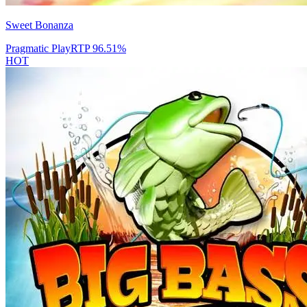
Sweet Bonanza
Pragmatic Play
RTP
96.51
%
HOT