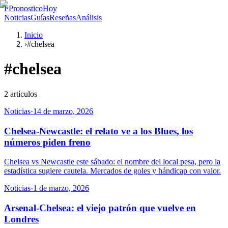
P
PronosticoHoy
Noticias
Guías
Reseñas
Análisis
Inicio
›
#chelsea
#
chelsea
2
artículos
Noticias
·
14 de marzo, 2026
Chelsea-Newcastle: el relato ve a los Blues, los
números piden freno
Chelsea vs Newcastle este sábado: el nombre del local pesa, pero la
estadística sugiere cautela. Mercados de goles y hándicap con valor.
Noticias
·
1 de marzo, 2026
Arsenal-Chelsea: el viejo patrón que vuelve en
Londres